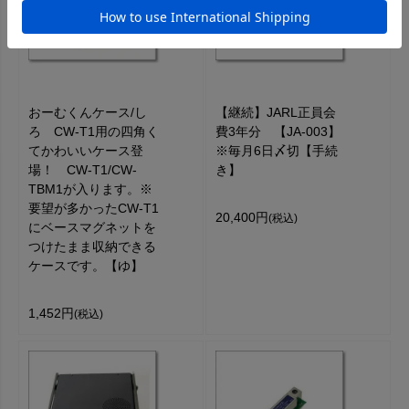
おーむくんケース/し
【継続】JARL正員会
ろ CW-T1用の四角く
費3年分 【JA-003】
てかわいいケース登
※毎月6日〆切【手続
場！ CW-T1/CW-
き】
TBM1が入ります。※
要望が多かったCW-T1
20,400円
(税込)
にベースマグネットを
つけたまま収納できる
ケースです。【ゆ】
1,452円
(税込)