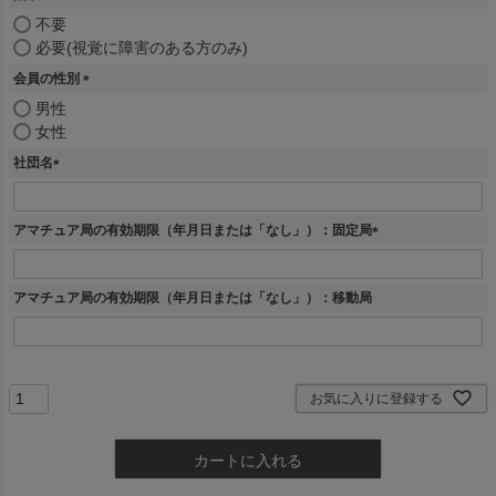
(
不要
必
必要(視覚に障害のある方のみ)
須
会員の性別
)
(
男性
必
女性
須
社団名
)
(
必
須
アマチュア局の有効期限（年月日または「なし」）：固定局
)
(
必
須
アマチュア局の有効期限（年月日または「なし」）：移動局
)
お気に入りに登録する
カートに入れる