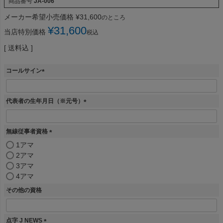
商品番号
JA-006
メーカー希望小売価格
¥
31,600
のところ
¥
31,600
当店特別価格
税込
送料込
コールサイン
(
必
須
代表者の生年月日（※元号）
)
(
必
須
無線従事者資格
)
(
1アマ
必
2アマ
須
3アマ
)
4アマ
その他の資格
点字 J NEWS