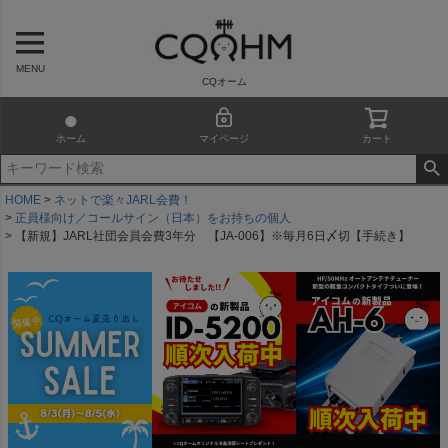
MENU
CQオーム
ホーム
マイページ
カート
HOME
ネットで楽々JARL会費！
正員様向け／コールサイン（日本）をお持ちの個人
【新規】JARL社団会員会費3年分 【JA-006】※毎月6日〆切【手続き】