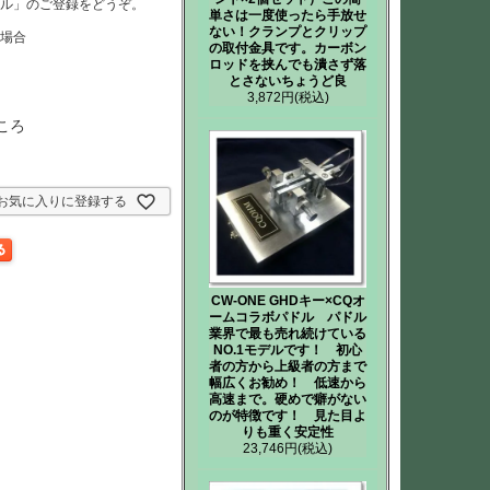
ール」のご登録をどうぞ。
単さは一度使ったら手放せ
ない！クランプとクリップ
た場合
の取付金具です。カーボン
ロッドを挟んでも潰さず落
とさないちょうど良
3,872円
(税込)
ころ
お気に入りに登録する
CW-ONE GHDキー×CQオ
ームコラボパドル パドル
業界で最も売れ続けている
NO.1モデルです！ 初心
者の方から上級者の方まで
幅広くお勧め！ 低速から
高速まで。硬めで癖がない
のが特徴です！ 見た目よ
りも重く安定性
23,746円
(税込)