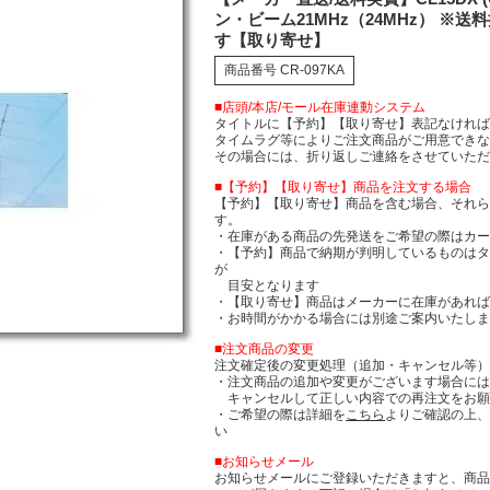
ン・ビーム21MHz（24MHz） ※
す【取り寄せ】
商品番号
CR-097KA
■店頭/本店/モール在庫連動システム
タイトルに【予約】【取り寄せ】表記なけれ
タイムラグ等によりご注文商品がご用意でき
その場合には、折り返しご連絡をさせていた
■【予約】【取り寄せ】商品を注文する場合
【予約】【取り寄せ】商品を含む場合、それ
す。
・在庫がある商品の先発送をご希望の際はカ
・【予約】商品で納期が判明しているものは
が
目安となります
・【取り寄せ】商品はメーカーに在庫があれば
・お時間がかかる場合には別途ご案内いたし
■注文商品の変更
注文確定後の変更処理（追加・キャンセル等
・注文商品の追加や変更がございます場合に
キャンセルして正しい内容での再注文をお願
・ご希望の際は詳細を
こちら
よりご確認の上
い
■お知らせメール
お知らせメールにご登録いただきますと、商