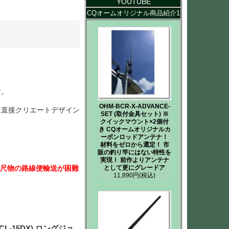
YOUTUBE
CQオームオリジナル商品紹介1
す。
OHM-BCR-X-ADVANCE-
は直接クリエートデザイン
SET (取付金具セット) ※
クイックマウント×2個付
き CQオームオリジナルカ
ーボンロッドアンテナ！
材料をゼロから選定！ 市
販の釣り竿にはない特性を
実現！ 前作よりアンテナ
として更にグレードア
長尺物の路線便輸送が困難
11,890円
(税込)
L-15DX) ロングジョ