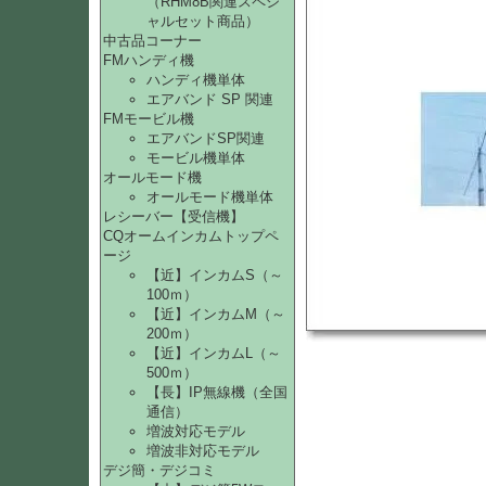
（RHM8B関連スペシ
ャルセット商品）
中古品コーナー
FMハンディ機
ハンディ機単体
エアバンド SP 関連
FMモービル機
エアバンドSP関連
モービル機単体
オールモード機
オールモード機単体
レシーバー【受信機】
CQオームインカムトップペ
ージ
【近】インカムS（～
100ｍ）
【近】インカムM（～
200ｍ）
【近】インカムL（～
500ｍ）
【長】IP無線機（全国
通信）
増波対応モデル
増波非対応モデル
デジ簡・デジコミ