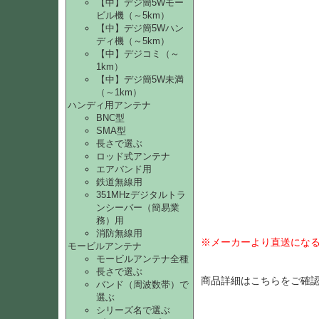
【中】デジ簡5Wモー
ビル機（～5km）
【中】デジ簡5Wハン
ディ機（～5km）
【中】デジコミ（～
1km）
【中】デジ簡5W未満
（～1km）
ハンディ用アンテナ
BNC型
SMA型
長さで選ぶ
ロッド式アンテナ
エアバンド用
鉄道無線用
351MHzデジタルトラ
ンシーバー（簡易業
務）用
消防無線用
※メーカーより直送にな
モービルアンテナ
モービルアンテナ全種
長さで選ぶ
商品詳細は
こちら
をご確
バンド（周波数帯）で
選ぶ
シリーズ名で選ぶ