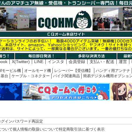
book
X(Twitter)
LINE
インスタ
会員登録
支払い・配送
運営
Mモービル機
オールモード機
レシーバー【受信機】
ハンディ用アンテナ
基台
ケーブル・コネクター
バイク関連商品
簡易デジタル機用オプショ
ログイン
パスワード再設定
について
個人情報の取扱いについて
特定商取引法に基づく表示