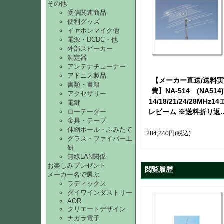
その他
受信関連商品
便利グッズ
イヤホンマイク他
電源・DCDC・他
外部スピーカー
測定器
アンテナチューナー
アドニス製品
【メーカー直送/送料実
書類・書籍
費】NA-514 (NA514)
アクセサリー
14/18/21/24/28MHz14
電鍵
レビーム ※送料折り返
ローテーター
金具・テープ
ご連絡致します【取り
伸縮ポール・ふみたて
せ】
284,240円
(税込)
グラス・ファイバー工
研
無線LAN関係
お楽しみプレゼント
閲覧履歴
メーカー名で選ぶ
ラディックス
ダイワインダストリー
AOR
クリエートデザイン
ナガラ電子