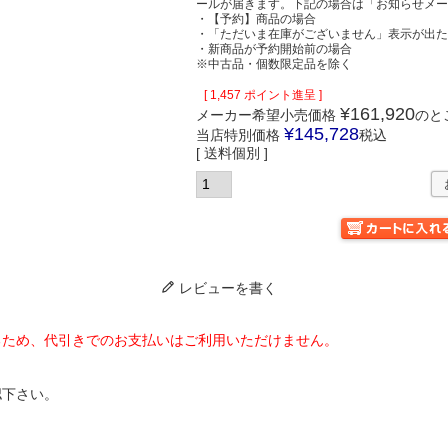
ールが届きます。下記の場合は「お知らせメ
・【予約】商品の場合
・「ただいま在庫がございません」表示が出
・新商品が予約開始前の場合
※中古品・個数限定品を除く
[
1,457
ポイント進呈 ]
¥
161,920
メーカー希望小売価格
のと
¥
145,728
当店特別価格
税込
送料個別
レビューを書く
るため、代引きでのお支払いはご利用いただけません。
認下さい。