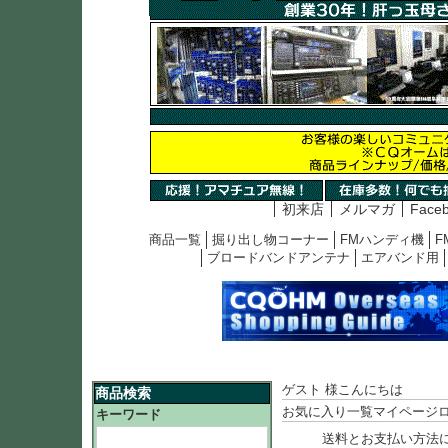
初来店
メルマガ
Face
商品一覧
掘り出し物コーナー
FMハンディ機
F
ブロードバンドアンテナ
エアバンド用
ゲスト 様こんにちは
商品検索
お気に入り一覧
マイページ
キーワード
送料とお支払い方法