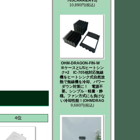
705CARRIERV3)
10,890円
(税込)
OHM-DRAGON-FIN-W
※ケースとL/Sヒートシン
ク×2 IC-705他対応無線
機をヒートシンク式自然放
熱で無線機を冷却、パワー
ダウン対策に！ 電源不
要。シンプル・軽量・静
穏。ファン方式にも負けな
い冷却性能！(OHMDRAG
9,680円
(税込)
4位