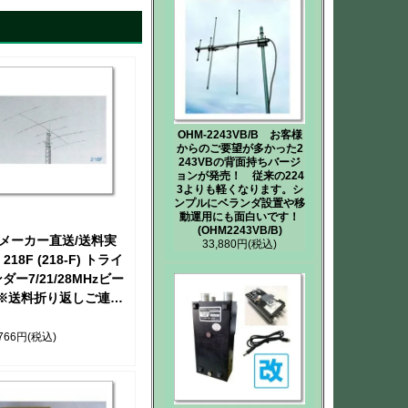
OHM-2243VB/B お客様
からのご要望が多かった2
243VBの背面持ちバージ
ョンが発売！ 従来の224
3よりも軽くなります。シ
ンプルにベランダ設置や移
動運用にも面白いです！
(OHM2243VB/B)
メーカー直送/送料実
33,880円
(税込)
218F (218-F) トライ
ダー7/21/28MHzビー
 ※送料折り返しご連絡
します【取り寄せ】
,766円
(税込)