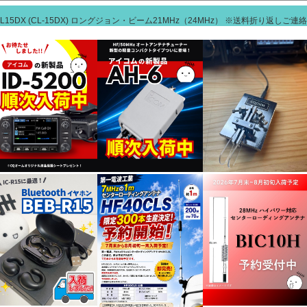
15DX (CL-15DX) ロングジョン・ビーム21MHz（24MHz） ※送料折り返し