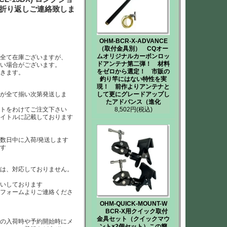
送料折り返しご連絡致しま
OHM-BCR-X-ADVANCE
（取付金具別） CQオー
ムオリジナルカーボンロッ
ば全て在庫ございますが、
ドアンテナ第二弾！ 材料
ない場合がございます。
をゼロから選定！ 市販の
だきます。
釣り竿にはない特性を実
現！ 前作よりアンテナと
して更にグレードアップし
らが全て揃い次第発送しま
たアドバンス（進化
8,502円
(税込)
ートをわけてご注文下さい
タイトルに記載しております
数日中に入荷/発送します
ます
）は、対応しておりません。
は
いしております
、フォームよりご連絡くださ
OHM-QUICK-MOUNT-W
BCR-X用クイック取付
金具セット（クイックマウ
品の入荷時や予約開始時にメ
ント×2個セット）この簡