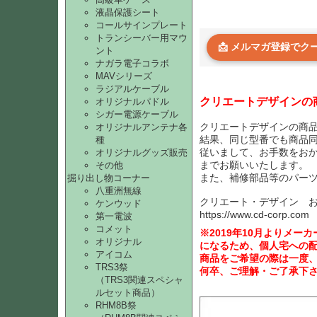
液晶保護シート
コールサインプレート
トランシーバー用マウ
📩 メルマガ登録で
ント
ナガラ電子コラボ
MAVシリーズ
ラジアルケーブル
クリエートデザインの
オリジナルパドル
シガー電源ケーブル
クリエートデザインの商
オリジナルアンテナ各
結果、同じ型番でも商品
種
従いまして、お手数をお
オリジナルグッズ販売
までお願いいたします。
その他
また、補修部品等のパー
掘り出し物コーナー
八重洲無線
クリエート・デザイン 
ケンウッド
https://www.cd-corp.com
第一電波
コメット
※2019年10月よりメ
オリジナル
になるため、個人宅への
アイコム
商品をご希望の際は一度
TRS3祭
何卒、ご理解・ご了承下
（TRS3関連スペシャ
ルセット商品）
RHM8B祭