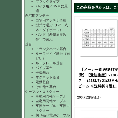
ブラックタイプ
バイク用／RV車に最
この商品を見た人は、こ
適
自宅用アンテナ
自宅用アンテナ全種
型式で選ぶ（GP・八
木・ダイポール）
バンド（希望周波数
帯）で選ぶ
基台
トランクハッチ基台
ルーフサイド基台（雨
どい）
ルーフレール基台
パイプ基台
【メーカー直送/送料実
平板基台
費】【受注生産】218U
マグネット基台
7 （218U7) 21/28MH
電動基台
ビーム ※送料折り返し
その他の基台
連絡致します【受注後2
ケーブル・コネクター
車載用同軸ケーブル
月以内に発送可能】
206,712円
(税込)
自宅用同軸ケーブル
変換ケーブル・変換コ
ネクター
切り売り電源ケーブル