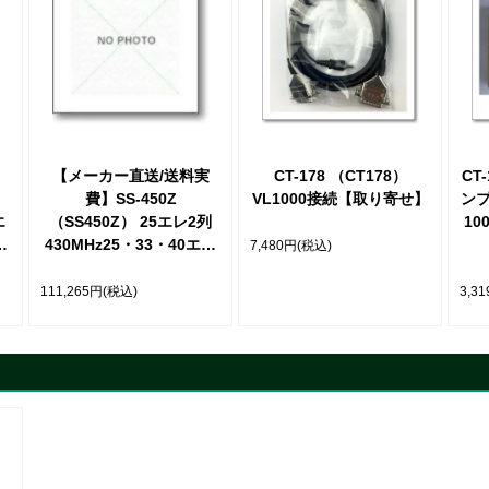
【メーカー直送/送料実
CT-178 （CT178）
CT
費】SS-450Z
VL1000接続【取り寄せ】
ンプ
エ
（SS450Z） 25エレ2列
1
し
430MHz25・33・40エレ
7,480円
(税込)
寄
ビーム ※送料折り返しご
連絡致します【取り寄
111,265円
(税込)
3,3
せ】