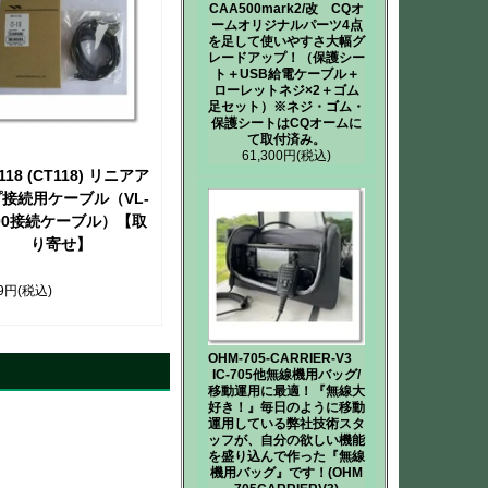
CAA500mark2/改 CQオ
ームオリジナルパーツ4点
を足して使いやすさ大幅グ
レードアップ！（保護シー
ト＋USB給電ケーブル＋
ローレットネジ×2＋ゴム
足セット）※ネジ・ゴム・
保護シートはCQオームに
て取付済み。
61,300円
(税込)
-118 (CT118) リニアア
接続用ケーブル（VL-
000接続ケーブル）【取
り寄せ】
19円
(税込)
OHM-705-CARRIER-V3
IC-705他無線機用バッグ/
移動運用に最適！『無線大
好き！』毎日のように移動
運用している弊社技術スタ
ッフが、自分の欲しい機能
を盛り込んで作った『無線
機用バッグ』です！(OHM