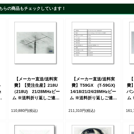
ちらの商品もチェックしています！
【メーカー直送/送料実
【メーカー直送/送料実
【
-
費】【受注生産】218U
費】T59GX (T-59GX)
費】
z
（218U) 21/28MHzビー
14/18/21/24/28MHzビー
バン
ご
ム ※送料折り返しご連絡
ム ※送料折り返しご連絡
ム
ヶ
致します【受注後2ヶ月以
致します【取り寄せ】
致
内に発送可能】
110,880円
(税込)
211,310円
(税込)
161