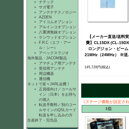
ナテック
サガ電子
アンテナテクノロジー
AZDEN
アイコムオプション
アルインコオプション
八重洲無線オプション
【メーカー直送/送料実
ケンウッドオプション
F.R.C（エフ・アー
費】CL15DX (CL-15DX
ル・シー）
ロングジョン・ビーム
アペックスラジオ
21MHz（24MHz） ※送
海外製品・JACOM製品
折り返しご連絡致しま
アマチュア用アンテナ
【取り寄せ】
145,728円
(税込)
受信用アンテナ
周辺機器
通信機
ネットで楽々JARL会費！
正員様向け／コールサ
イン（日本）をお持ち
の個人
《ステージ価格が設定さ
転送手数料／別のコー
1位
ルサインのQSLカード
転送を申し込みの方
生産終了・完売品