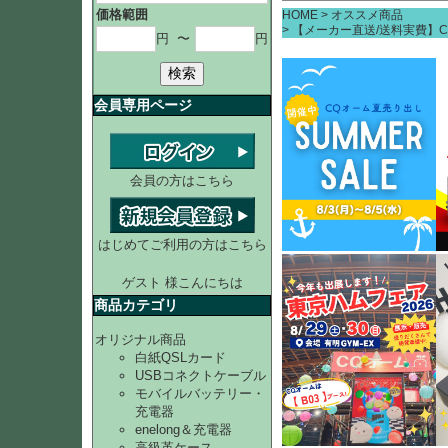
価格範囲
HOME
オススメ商品
【メーカー直送/送料実費】CL
円
〜
円
検索
会員専用ページ
会員の方はこちら
はじめてご利用の方はこちら
ゲスト 様こんにちは
商品カテゴリ
オリジナル商品
白紙QSLカード
USBコネクトケーブル
モバイルバッテリー・
充電器
enelong＆充電器
高級革ケース