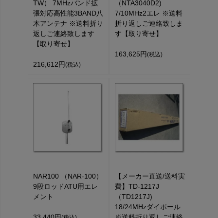
TW） 7MHzバンド拡
（NTA3040D2)
張対応高性能3BAND八
7/10MHz2エレ ※送料
木アンテナ ※送料折り
折り返しご連絡致しま
返しご連絡致します
す【取り寄せ】
【取り寄せ】
163,625円
(税込)
216,612円
(税込)
NAR100 （NAR-100）
【メーカー直送/送料実
9段ロッドATU用エレ
費】TD-1217J
メント
（TD1217J)
18/24MHzダイポール
33,440円
※送料折り返しご連絡
(税込)