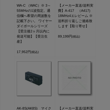
WA-C （WAC）※ 3～
【メーカー直送/送料実
55MHzの1波指定。通
費】A-417 （A417)
信欄へ希望の周波数を
18MHz4エレビーム ※
記載下さい。 ワイヤー
送料折り返しご連絡致
ダイポールシリーズ
します【取り寄せ】
【受注後2ヶ月以内に
発送可能】【受注生
89,199円
(税込)
産】
17,952円
(税込)
AK-8S(AK8S) マイク
【メーカー直送/送料実