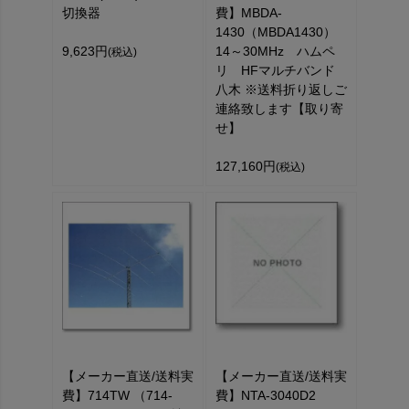
切換器
費】MBDA-
1430（MBDA1430）
9,623円
14～30MHz ハムペ
(税込)
リ HFマルチバンド
八木 ※送料折り返しご
連絡致します【取り寄
せ】
127,160円
(税込)
【メーカー直送/送料実
【メーカー直送/送料実
費】714TW （714-
費】NTA-3040D2