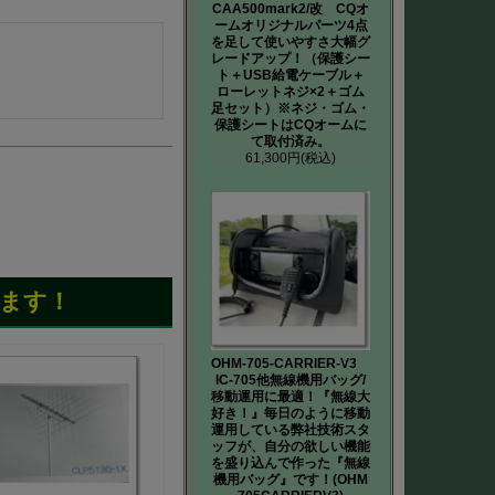
CAA500mark2/改 CQオ
ームオリジナルパーツ4点
を足して使いやすさ大幅グ
レードアップ！（保護シー
ト＋USB給電ケーブル＋
ローレットネジ×2＋ゴム
足セット）※ネジ・ゴム・
保護シートはCQオームに
て取付済み。
61,300円
(税込)
ます！
OHM-705-CARRIER-V3
IC-705他無線機用バッグ/
移動運用に最適！『無線大
好き！』毎日のように移動
運用している弊社技術スタ
ッフが、自分の欲しい機能
を盛り込んで作った『無線
機用バッグ』です！(OHM