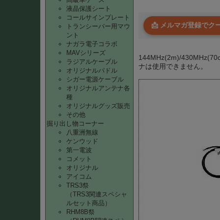
液晶保護シート
コールサインプレート
📩 メルマガ登録で
トランシーバー用マウ
ント
ナガラ電子コラボ
MAVシリーズ
144MHz(2m)/430
ラジアルケーブル
ナは使用できません。
オリジナルパドル
シガー電源ケーブル
オリジナルアンテナ各
種
オリジナルグッズ販売
その他
掘り出し物コーナー
八重洲無線
ケンウッド
第一電波
コメット
オリジナル
アイコム
TRS3祭
（TRS3関連スペシャ
ルセット商品）
RHM8B祭