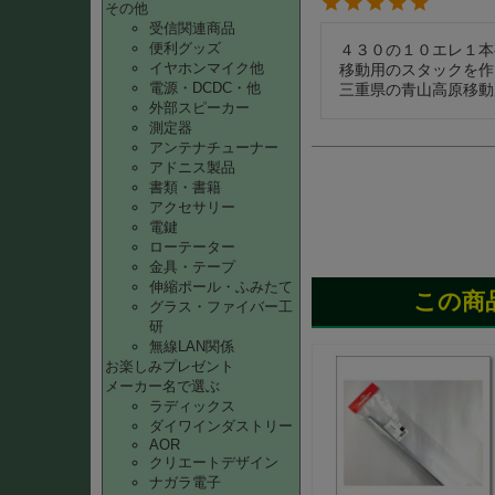
その他
受信関連商品
便利グッズ
４３０の１０エレ１本
イヤホンマイク他
移動用のスタックを作
電源・DCDC・他
三重県の青山高原移動
外部スピーカー
測定器
アンテナチューナー
アドニス製品
書類・書籍
アクセサリー
電鍵
ローテーター
金具・テープ
伸縮ポール・ふみたて
この商
グラス・ファイバー工
研
無線LAN関係
お楽しみプレゼント
メーカー名で選ぶ
ラディックス
ダイワインダストリー
AOR
クリエートデザイン
ナガラ電子