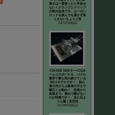
単さは一度使ったら手放せ
ない！クランプとクリップ
の取付金具です。カーボン
ロッドを挟んでも潰さず落
とさないちょうど良
3,872円
(税込)
CW-ONE GHDキー×CQオ
ームコラボパドル パドル
業界で最も売れ続けている
NO.1モデルです！ 初心
者の方から上級者の方まで
幅広くお勧め！ 低速から
高速まで。硬めで癖がない
のが特徴です！ 見た目よ
りも重く安定性
23,746円
(税込)