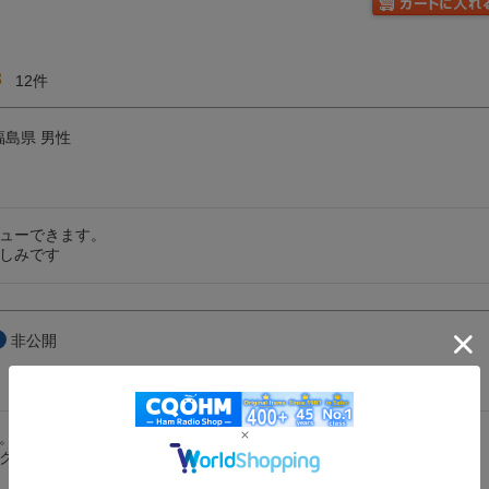
8
12
福島県
男性
ューできます。

しみです
非公開
。

クにするにも何も始まらない。
