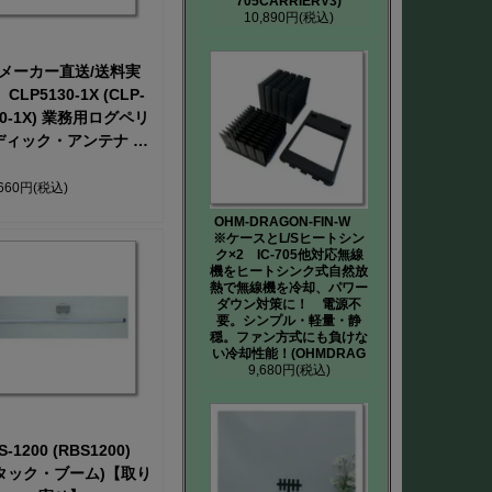
705CARRIERV3)
10,890円
(税込)
メーカー直送/送料実
CLP5130-1X (CLP-
30-1X) 業務用ログペリ
ディック・アンテナ ※
料折り返しご連絡致し
ます【取り寄せ】
,660円
(税込)
OHM-DRAGON-FIN-W
※ケースとL/Sヒートシン
ク×2 IC-705他対応無線
機をヒートシンク式自然放
熱で無線機を冷却、パワー
ダウン対策に！ 電源不
要。シンプル・軽量・静
穏。ファン方式にも負けな
い冷却性能！(OHMDRAG
9,680円
(税込)
S-1200 (RBS1200)
タック・ブーム)【取り