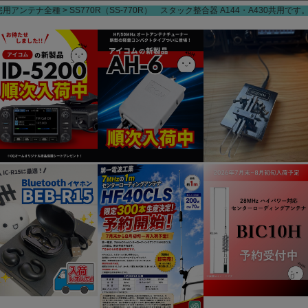
宅用アンテナ全種
SS770R（SS-770R） スタック整合器 A144・A430共用です