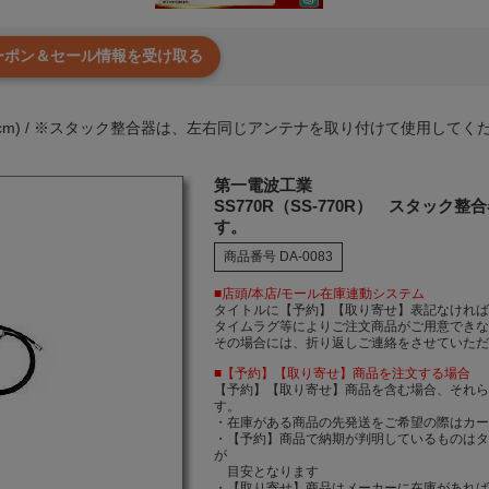
クーポン＆セール情報を受け取る
MHz(70cm) / ※スタック整合器は、左右同じアンテナを取り付けて使用し
第一電波工業
SS770R（SS-770R） スタック整合
す。
商品番号
DA-0083
■店頭/本店/モール在庫連動システム
タイトルに【予約】【取り寄せ】表記なけれ
タイムラグ等によりご注文商品がご用意でき
その場合には、折り返しご連絡をさせていた
■【予約】【取り寄せ】商品を注文する場合
【予約】【取り寄せ】商品を含む場合、それ
す。
・在庫がある商品の先発送をご希望の際はカ
・【予約】商品で納期が判明しているものは
が
目安となります
・【取り寄せ】商品はメーカーに在庫があれば