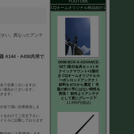
YOUTUBE
CQオームオリジナル商品紹介1
てください。異なったアンテ
器 A144・A430共用で
OHM-BCR-X-ADVANCE-
SET (取付金具セット) ※
クイックマウント×2個付
き CQオームオリジナルカ
ーボンロッドアンテナ！
材料をゼロから選定！ 市
ば全て在庫ございますが、
販の釣り竿にはない特性を
ない場合がございます。
実現！ 前作よりアンテナ
だきます。
として更にグレードア
11,890円
(税込)
らが全て揃い次第発送しま
ートをわけてご注文下さい
タイトルに記載しております
数日中に入荷/発送します