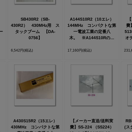
SB430R2（SB-
A144S10R2（10エレ）
【
430R2） 430MHz用 ス
144MHz コンパクトな第
費】
ー
タックブーム 【DA-
一電波工業の定番八
51
】
0756】
木。 ※A144S10Rの後
オ
継です。互換性はありま
送
せん
6,542円
(税込)
17,160円
(税込)
231
A430S15R2（15エレ）
【メーカー直送/送料実
RB
430MHz コンパクトな第
費】SS-224 （SS224）
(ス