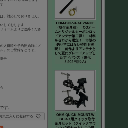
ます
）は、対応しておりません。
は
OHM-BCR-X-ADVANCE
いしております
（取付金具別） CQオー
、フォームよりご連絡くださ
ムオリジナルカーボンロッ
ドアンテナ第二弾！ 材料
をゼロから選定！ 市販の
釣り竿にはない特性を実
品の入荷時や予約開始時にメ
現！ 前作よりアンテナと
ール」のご登録をどうぞ。
して更にグレードアップし
たアドバンス（進化
た場合
8,502円
(税込)
ろ
要です。
OHM-QUICK-MOUNT-W
お気に入りに登録する
BCR-X用クイック取付
金具セット（クイックマウ
ント×2個セット）この簡