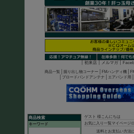
初来店
メルマガ
Face
商品一覧
掘り出し物コーナー
FMハンディ機
F
ブロードバンドアンテナ
エアバンド用
ゲスト 様こんにちは
商品検索
お気に入り一覧
マイページ
キーワード
送料とお支払い方法