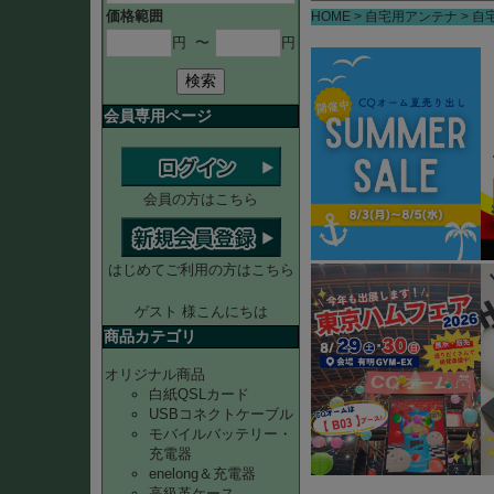
価格範囲
HOME
自宅用アンテナ
自
円
〜
円
検索
会員専用ページ
会員の方はこちら
はじめてご利用の方はこちら
ゲスト 様こんにちは
商品カテゴリ
オリジナル商品
白紙QSLカード
USBコネクトケーブル
モバイルバッテリー・
充電器
enelong＆充電器
高級革ケース