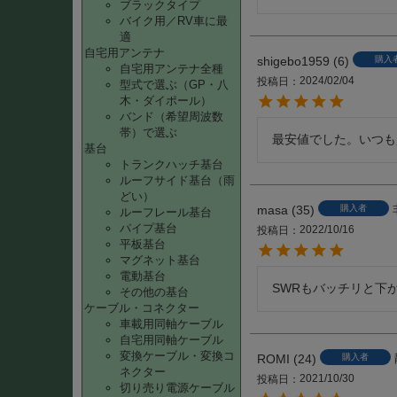
ブラックタイプ
バイク用／RV車に最
適
自宅用アンテナ
shigebo1959
6
購入
自宅用アンテナ全種
2024/02/04
投稿日
型式で選ぶ（GP・八
木・ダイポール）
バンド（希望周波数
帯）で選ぶ
最安値でした。いつも
基台
トランクハッチ基台
ルーフサイド基台（雨
どい）
masa
35
購入者
ルーフレール基台
パイプ基台
2022/10/16
投稿日
平板基台
マグネット基台
電動基台
SWRもバッチリと下
その他の基台
ケーブル・コネクター
車載用同軸ケーブル
自宅用同軸ケーブル
変換ケーブル・変換コ
ROMI
24
購入者
ネクター
2021/10/30
投稿日
切り売り電源ケーブル