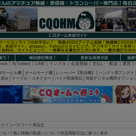
book
X(Twitter)
LINE
インスタ
会員登録
支払い・配送
運営
Mモービル機
オールモード機
レシーバー【受信機】
ハンディ用アンテナ
基台
ケーブル・コネクター
バイク関連商品
簡易デジタル機用オプショ
ログイン
パスワード再設定
について
個人情報の取扱いについて
特定商取引法に基づく表示