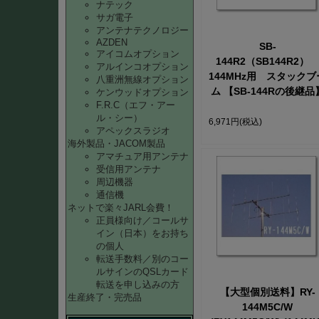
ナテック
サガ電子
アンテナテクノロジー
AZDEN
SB-
アイコムオプション
144R2（SB144R2）
アルインコオプション
144MHz用 スタックブ
八重洲無線オプション
ム 【SB-144Rの後継品
ケンウッドオプション
F.R.C（エフ・アー
ル・シー）
6,971円
(税込)
アペックスラジオ
海外製品・JACOM製品
アマチュア用アンテナ
受信用アンテナ
周辺機器
通信機
ネットで楽々JARL会費！
正員様向け／コールサ
イン（日本）をお持ち
の個人
転送手数料／別のコー
ルサインのQSLカード
転送を申し込みの方
【大型個別送料】RY-
生産終了・完売品
144M5C/W