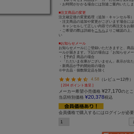
・お時間がかかる場合には別途ご案内いたし
■注文商品の変更
注文確定後の変更処理（追加・キャンセル等
・注文商品の追加や変更がございます場合に
キャンセルして正しい内容での再注文をお願
・ご希望の際は詳細を
こちら
よりご確認の上
い
■お知らせメール
お知らせメールにご登録いただきますと、商
ールが届きます。下記の場合は「お知らせメ
・【予約】商品の場合
・「ただいま在庫がございません」表示が出
・新商品が予約開始前の場合
※中古品・個数限定品を除く
4.58
（
レビュー12件
）
[
204
ポイント進呈 ]
¥
27,170
メーカー希望小売価格
のとこ
¥
20,378
当店特別価格
税込
会員価格で購入するにはログインが必