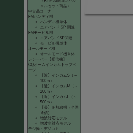
（RHM8B関連スペシ
ャルセット商品）
中古品コーナー
FMハンディ機
ハンディ機単体
エアバンド SP 関連
FMモービル機
エアバンドSP関連
モービル機単体
オールモード機
オールモード機単体
レシーバー【受信機】
CQオームインカムトップペ
ージ
【近】インカムS（～
100ｍ）
【近】インカムM（～
200ｍ）
【近】インカムL（～
500ｍ）
【長】IP無線機（全国
通信）
増波対応モデル
増波非対応モデル
デジ簡・デジコミ