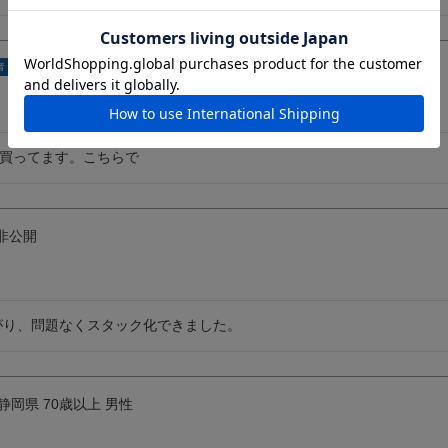
熊本県
60代
男性
者
買ってます。こちらで
非公開
がり、問題なくスタック化できました。
静岡県
70歳以上
男性