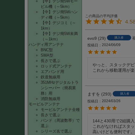
【中】デジ簡5Wモー
ビル機（～5km）
【中】デジ簡5Wハン
ディ機（～5km）
4.5
【中】デジコミ（～
1km）
【中】デジ簡5W未満
evo9
29
購入者
（～1km）
ハンディ用アンテナ
2024/06/09
投稿日
BNC型
SMA型
長さで選ぶ
やっと、スタックデビ
ロッド式アンテナ
これから移動運用が楽
エアバンド用
鉄道無線用
351MHzデジタルトラ
ンシーバー（簡易業
務）用
ますを
293
購入者
消防無線用
2024/03/26
投稿日
モービルアンテナ
モービルアンテナ全種
長さで選ぶ
バンド（周波数帯）で
144と430用で2組購入
選ぶ
これがなければスタッ
シリーズ名で選ぶ
高いけども便利です。