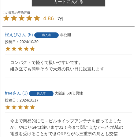
カートに入れる
4.86
7
桜えび
5
非公開
購入者
投稿日
2024/10/30
コンパクトで軽くて扱いやすいです。

組み立ても簡単そうで天気の良い日に設置します
free
1
大阪府
60代
男性
購入者
投稿日
2024/10/17
今まで簡易的にモ－ビルホイップアンテナを使ってました
が、やはりGPは違いますね！今まで聞こえなかった地域の
電波を受けることができQRPながら三重県の局とも交信