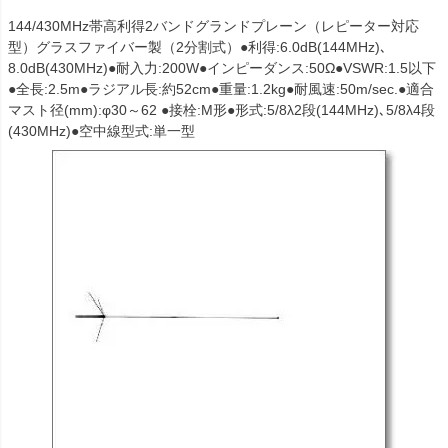
144/430MHz帯高利得2バンドグランドプレーン（レピーター対応
型）グラスファイバー製（2分割式）●利得:6.0dB(144MHz)､
8.0dB(430MHz)●耐入力:200W●インピーダンス:50Ω●VSWR:1.5以下
●全長:2.5m●ラジアル長:約52cm●重量:1.2kg●耐風速:50m/sec.●適合
マスト径(mm):φ30～62 ●接栓:M形●形式:5/8λ2段(144MHz)､5/8λ4段
(430MHz)●空中線型式:単一型