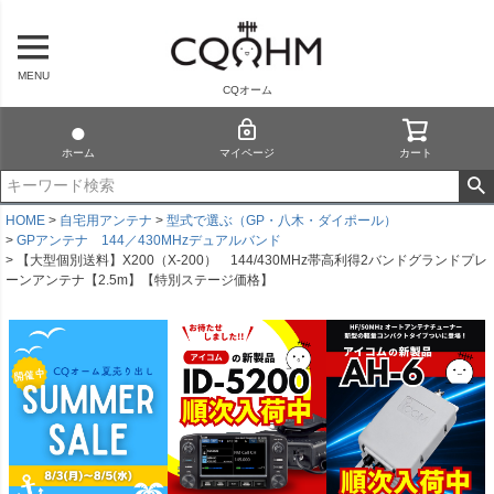
MENU
CQオーム
ホーム
マイページ
カート
HOME
自宅用アンテナ
型式で選ぶ（GP・八木・ダイポール）
GPアンテナ 144／430MHzデュアルバンド
【大型個別送料】X200（X-200） 144/430MHz帯高利得2バンドグランドプレ
ーンアンテナ【2.5m】【特別ステージ価格】