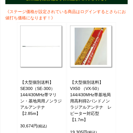
《ステージ価格が設定されている商品はログインするとさらにお
値打ち価格になります！》
【大型個別送料】
【大型個別送料】
SE300（SE-300）
VX50 （VX-50）
144/430MHz帯マリ
144/430MHz帯基地局
ン・基地局用ノンラジ
用高利得2バンドノン
アルアンテナ
ラジアルアンテナ レ
【2.85m】
ピーター対応型
【1.7m】
30,674円
(税込)
19,305円
(税込)