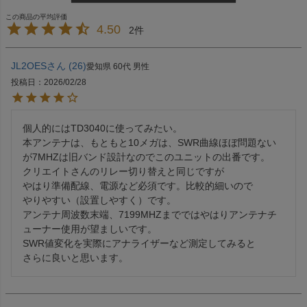
4.50
2
JL2OES
26
愛知県
60代
男性
投稿日
2026/02/28
個人的にはTD3040に使ってみたい。

本アンテナは、もともと10メガは、SWR曲線ほぼ問題ない
が7MHZは旧バンド設計なのでこのユニットの出番です。

クリエイトさんのリレー切り替えと同じですが

やはり準備配線、電源など必須です。比較的細いので

やりやすい（設置しやすく）です。

アンテナ周波数末端、7199MHZまでではやはりアンテナチ
ューナー使用が望ましいです。

SWR値変化を実際にアナライザーなど測定してみると

さらに良いと思います。