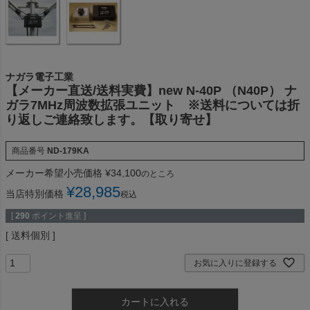
ナガラ電子工業
【メーカー直送/送料実費】new N-40P （N40P） ナ
ガラ7MHz周波数拡張ユニット ※送料については折
り返しご連絡致します。【取り寄せ】
商品番号
ND-179KA
メーカー希望小売価格
¥
34,100
のところ
¥
28,985
当店特別価格
税込
[
290
ポイント進呈 ]
送料個別
お気に入りに登録する
カートに入れる