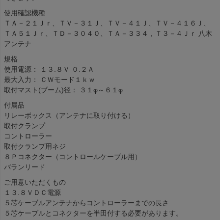
使用確認機種
ＴＡ－２１Ｊｒ、ＴＶ－３１Ｊ、ＴＶ－４１Ｊ、ＴＶ－４１６Ｊ、
ＴＡ５１Ｊｒ、ＴＤ－３０４０、ＴＡ－３３４，Ｔ３－４Ｊｒ 八木
アンテナ
規格
使用電源： １３.８Ｖ ０.２Ａ
最大入力： ＣＷモード１ｋｗ
取付マスト(ブーム)径： ３１φ～６１φ
付属品
リレーボックス（アンテナに取り付ける）
取付クランプ
コントローラー
取付クランプ用ネジ
８Ｐコネクター（コントロールケーブル用）
バランリード
ご用意いただくもの
１３.８ＶＤＣ電源
５芯ケーブルアンテナからコントローラーまでの長さ
５芯ケーブルとコネクターを半田付する必要があります。