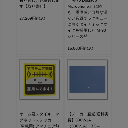
折り返しご連絡致しま
『M-70 Desktop
す【取り寄せ】
Microphone』 に続
き、重厚感と自然な温
27,209円
かい音質でラグチュー
(税込)
に向くダイナミックマ
イクを採用した M-90
シリーズ登
15,800円
(税込)
オーム君スタイル・マ
【メーカー直送/送料実
グネットステッカー
費】330V-1A
(車載用) アマチュア無
（330V1A） 3.5～