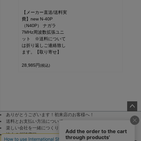
【メーカー直送/送料実
費】new N-40P
（N40P） ナガラ
7MHz周波数拡張ユニ
ット ※送料について
は折り返しご連絡致し
ます。【取り寄せ】
28,985円
(税込)
ありがとうございます！初来店のお客様へ！
ペー
送料とお支払い方法について
ジト
楽しい会社を一緒につくりませんか！（採用）
ップ
法人の相談窓口
へ