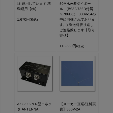
線 運用しています 移
50MHzV型ダイポー
動運用【ゆ】
ル (BS82/786D付属
※786Dは、330V-1Aの
1,670円
中に同梱されておりま
(税込)
す。) ※送料折り返し
ご連絡致します【取り
寄せ】
115,830円
(税込)
AZC-902N N型コネク
【メーカー直送/送料実
タ ANTENNA
費】330V-2A