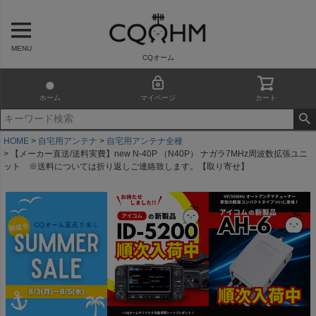
MENU
CQオーム
ホーム
マイページ
カート
HOME
自宅用アンテナ
自宅用アンテナ全種
【メーカー直送/送料実費】new N-40P （N40P） ナガラ7MHz周波数拡張ユニ
ット ※送料については折り返しご連絡致します。【取り寄せ】