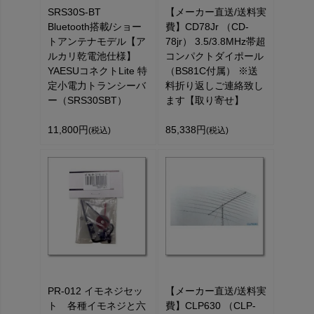
SRS30S-BT
【メーカー直送/送料実
Bluetooth搭載/ショー
費】CD78Jr （CD-
トアンテナモデル【ア
78jr） 3.5/3.8MHz帯超
ルカリ乾電池仕様】
コンパクトダイポール
YAESUコネクトLite 特
（BS81C付属） ※送
定小電力トランシーバ
料折り返しご連絡致し
ー（SRS30SBT）
ます【取り寄せ】
11,800円
85,338円
(税込)
(税込)
PR-012 イモネジセッ
【メーカー直送/送料実
ト 各種イモネジと六
費】CLP630 （CLP-