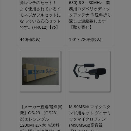
角レンチのセット！
630) 6.3～30MHz 業
よく使用されているイ
務用ログペリオディッ
モネジがフルセットに
クアンテナ ※送料折り
なっている安心セット
返しご連絡致します
です。(PR012)【ゆ】
【取り寄せ】
440円
1,017,720円
(税込)
(税込)
【メーカー直送/送料実
M-90MSkit マイクスタ
費】GS-23 （GS23）
ンド用キット ダイナミ
23エレシングル
ックマイクロフォン
1200MHz八木 ※送料
(M90MSkit)高音質