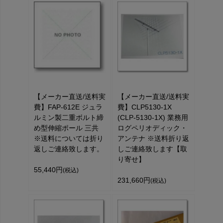
【メーカー直送/送料実
【メーカー直送/送料実
費】FAP-612E ジュラ
費】CLP5130-1X
ルミン製二重ボルト締
(CLP-5130-1X) 業務用
め型伸縮ポール 三共
ログペリオディック・
※送料については折り
アンテナ ※送料折り返
返しご連絡致します。
しご連絡致します【取
り寄せ】
55,440円
(税込)
231,660円
(税込)