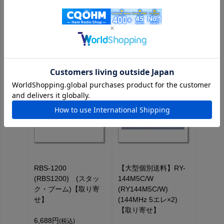
この商品を見た人はこちらの商品もチェックしています
《ステージ価格が設定されている商品はログインするとさらにお
値打ち価格になります！》
RBS-1200
【大型個別送料】RY-
(RBS1200) (スタッ
144M5C/W
ク・ブーム)【取り寄
(RY144M5C/W)
せ】
(144MHz 5エレ×2)
【取り寄せ】
6,688円
(税込)