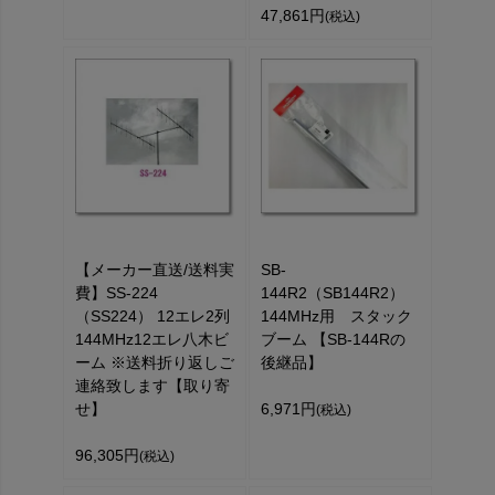
47,861円
(税込)
【メーカー直送/送料実
SB-
費】SS-224
144R2（SB144R2）
（SS224） 12エレ2列
144MHz用 スタック
144MHz12エレ八木ビ
ブーム 【SB-144Rの
ーム ※送料折り返しご
後継品】
連絡致します【取り寄
せ】
6,971円
(税込)
96,305円
(税込)