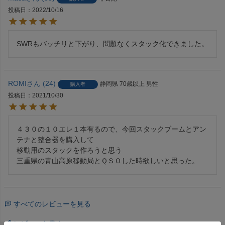
投稿日
2022/10/16
SWRもバッチリと下がり、問題なくスタック化できました。
ROMI
24
静岡県
70歳以上
男性
購入者
投稿日
2021/10/30
４３０の１０エレ１本有るので、今回スタックブームとアン
テナと整合器を購入して

移動用のスタックを作ろうと思う

三重県の青山高原移動局とＱＳＯした時欲しいと思った。
すべてのレビューを見る
レビューを書く