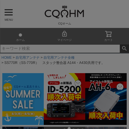
MENU
CQオーム
ホーム
マイページ
カート
HOME
自宅用アンテナ
自宅用アンテナ全種
SS770R（SS-770R） スタック整合器 A144・A430共用です。