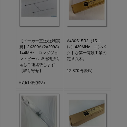
【メーカー直送/送料実
A430S15R2（15エ
費】2X209A (2×209A)
レ）430MHz コンパ
144MHz ロングジョ
クトな第一電波工業の
ン・ビーム ※送料折り
定番八木。
返しご連絡致します
【取り寄せ】
12,870円
(税込)
67,518円
(税込)