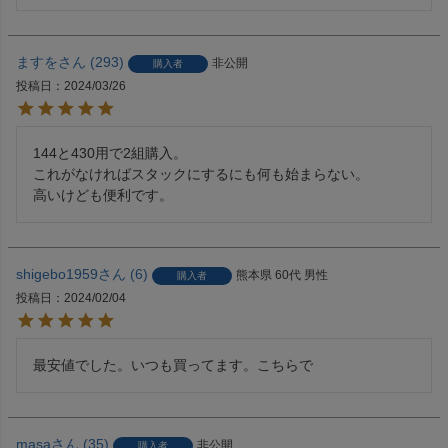
ますを
293
非公開
購入者
投稿日
2024/03/26
144と430用で2組購入。

これがなければスタックにするにも何も始まらない。

高いけども便利です。
shigebo1959
6
熊本県
60代
男性
購入者
投稿日
2024/02/04
最安値でした。いつも買ってます。こちらで
masa
35
非公開
購入者