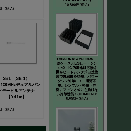
705CARRIERV3)
10,890円
(税込)
68円
(税込)
OHM-DRAGON-FIN-W
※ケースとL/Sヒートシン
ク×2 IC-705他対応無線
機をヒートシンク式自然放
熱で無線機を冷却、パワー
SB1 （SB-1）
ダウン対策に！ 電源不
4/430MHzデュアルバン
要。シンプル・軽量・静
穏。ファン方式にも負けな
ドモービルアンテナ
い冷却性能！(OHMDRAG
【0.41m】
9,680円
(税込)
45円
(税込)