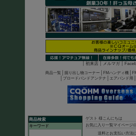
初来店
メルマガ
Face
商品一覧
掘り出し物コーナー
FMハンディ機
F
ブロードバンドアンテナ
エアバンド用
ゲスト 様こんにちは
商品検索
お気に入り一覧
マイページ
キーワード
送料とお支払い方法