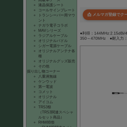
液晶保護シート
コールサインプレート
📩 メルマガ登録で
トランシーバー用マウ
ント
ナガラ電子コラボ
MAVシリーズ
●利得：144MHz:2.15dB
ラジアルケーブル
350～470MHz ●耐入力：
オリジナルパドル
シガー電源ケーブル
オリジナルアンテナ各
種
オリジナルグッズ販売
その他
掘り出し物コーナー
八重洲無線
ケンウッド
第一電波
コメット
オリジナル
アイコム
TRS3祭
（TRS3関連スペシャ
ルセット商品）
RHM8B祭