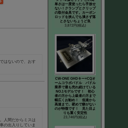
単さは一度使ったら手放せ
ない！クランプとクリップ
の取付金具です。カーボン
ロッドを挟んでも潰さず落
とさないちょうど良
3,872円
(税込)
ではないので、おす
CW-ONE GHDキー×CQオ
ームコラボパドル パドル
業界で最も売れ続けている
NO.1モデルです！ 初心
者の方から上級者の方まで
幅広くお勧め！ 低速から
高速まで。硬めで癖がない
のが特徴です！ 見た目よ
りも重く安定性
23,746円
(税込)
。人間だからミスは
車の出入りしていま