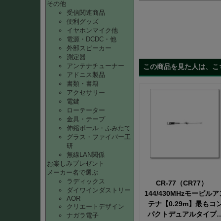
その他
受信関連商品
便利グッズ
イヤホンマイク他
電源・DCDC・他
外部スピーカー
測定器
アンテナチューナー
この商品を見た人は、こ
アドニス製品
書類・書籍
アクセサリー
電鍵
ローテーター
金具・テープ
伸縮ポール・ふみたて
グラス・ファイバー工
研
無線LAN関係
お楽しみプレゼント
メーカー名で選ぶ
ラディックス
CR-77（CR77）
ダイワインダストリー
144/430MHzモービルア
AOR
テナ【0.29m】最もコ
クリエートデザイン
パクトデュアルタイプ
ナガラ電子