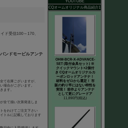
YOUTUBE
CQオームオリジナル商品紹介1
λ●ワイド受信100～170、
ュアルバンドモービルアンテ
OHM-BCR-X-ADVANCE-
SET (取付金具セット) ※
クイックマウント×2個付
き CQオームオリジナルカ
ーボンロッドアンテナ！
材料をゼロから選定！ 市
ば全て在庫ございますが、
販の釣り竿にはない特性を
ない場合がございます。
実現！ 前作よりアンテナ
だきます。
として更にグレードア
11,890円
(税込)
らが全て揃い次第発送しま
ートをわけてご注文下さい
タイトルに記載しております
数日中に入荷/発送します