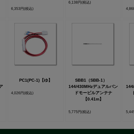
に
6,138円
(税込)
い
6,353円
(税込)
4,8
PC1(PC-1)【ゆ】
SBB1（SBB-1）
ア
144/430MHzデュアルバン
14
ドモービルアンテナ
4,026円
(税込)
【0.41m】
5,775円
(税込)
5,4