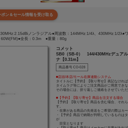
クーポン＆セール情報を受け取る
i/430MHz:2.15dBiノンラジアル●周波数：144MHz:1/4λ、430MHz:1/2
60W(FM)●全長：0.3m ●重量：80g
コメット
SB0（SB-0） 144/430MHzデ
ナ【0.31m】
商品番号
CO-028
■店頭/本店/モール在庫連動システム
タイトルに【予約】【取り寄せ】表記なけれ
タイムラグ等によりご注文商品がご用意でき
その場合には、折り返しご連絡をさせていた
■【予約】【取り寄せ】商品を注文する場合
【予約】【取り寄せ】商品を含む場合、それ
す。
・在庫がある商品の先発送をご希望の際はカ
・【予約】商品で納期が判明しているものは
が
目安となります
・【取り寄せ】商品はメーカーに在庫があれば