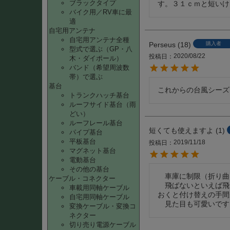
ブラックタイプ
す。３１ｃｍと短いけ
バイク用／RV車に最
適
自宅用アンテナ
自宅用アンテナ全種
Perseus
18
購入者
型式で選ぶ（GP・八
2020/08/22
投稿日
木・ダイポール）
バンド（希望周波数
帯）で選ぶ
基台
これからの台風シーズ
トランクハッチ基台
ルーフサイド基台（雨
どい）
ルーフレール基台
短くても使えますよ
1
パイプ基台
平板基台
2019/11/18
投稿日
マグネット基台
電動基台
その他の基台
　車庫に制限（折り曲
ケーブル・コネクター
　飛ばないといえば飛
車載用同軸ケーブル
おくと付け替えの手間
自宅用同軸ケーブル
変換ケーブル・変換コ
ネクター
切り売り電源ケーブル