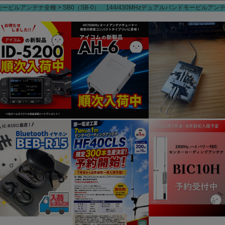
モービルアンテナ全種
SB0（SB-0） 144/430MHzデュアルバンドモービルアンテ