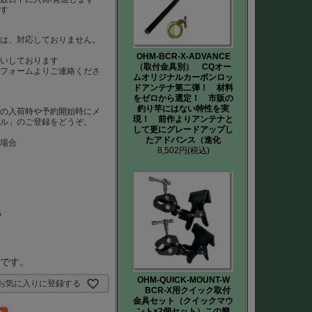
ます
）は、対応しておりません。
は
OHM-BCR-X-ADVANCE
いしております
（取付金具別） CQオー
、フォームよりご連絡くださ
ムオリジナルカーボンロッ
ドアンテナ第二弾！ 材料
をゼロから選定！ 市販の
釣り竿にはない特性を実
品の入荷時や予約開始時にメ
現！ 前作よりアンテナと
ール」のご登録をどうぞ。
して更にグレードアップし
たアドバンス（進化
た場合
8,502円
(税込)
ろ
要です。
OHM-QUICK-MOUNT-W
お気に入りに登録する
BCR-X用クイック取付
金具セット（クイックマウ
ント×2個セット）この簡