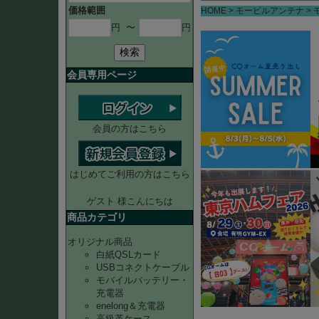
価格範囲
HOME
モービルアンテナ
円
〜
円
検索
会員専用ページ
会員の方はこちら
はじめてご利用の方はこちら
ゲスト 様こんにちは
商品カテゴリ
オリジナル商品
白紙QSLカード
USBコネクトケーブル
モバイルバッテリー・
充電器
enelong＆充電器
高級革ケース