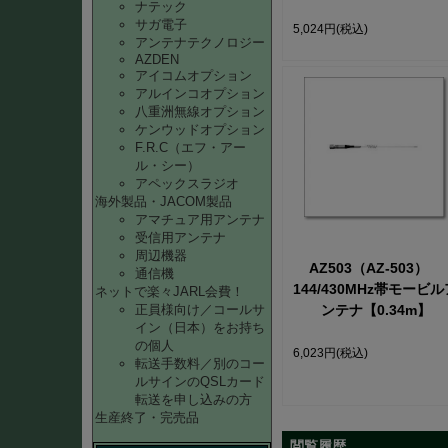
性能は厳しいですがと
ナテック
サガ電子
かく小さいものが欲し
5,024円
(税込)
アンテナテクノロジー
方へ。
AZDEN
アイコムオプション
アルインコオプション
八重洲無線オプション
ケンウッドオプション
F.R.C（エフ・アー
ル・シー）
アペックスラジオ
海外製品・JACOM製品
アマチュア用アンテナ
受信用アンテナ
周辺機器
AZ503（AZ-503）
通信機
144/430MHz帯モービル
ネットで楽々JARL会費！
ンテナ【0.34m】
正員様向け／コールサ
イン（日本）をお持ち
の個人
6,023円
(税込)
転送手数料／別のコー
ルサインのQSLカード
転送を申し込みの方
生産終了・完売品
閲覧履歴