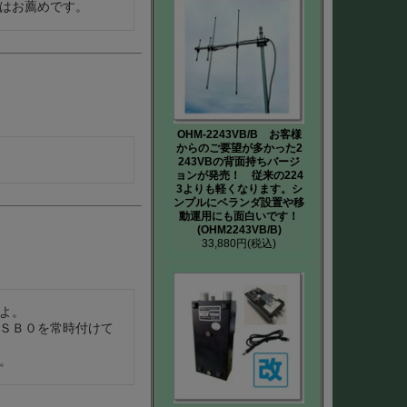
はお薦めです。
OHM-2243VB/B お客様
からのご要望が多かった2
243VBの背面持ちバージ
ョンが発売！ 従来の224
3よりも軽くなります。シ
ンプルにベランダ設置や移
動運用にも面白いです！
(OHM2243VB/B)
33,880円
(税込)
。

ＳＢ０を常時付けて