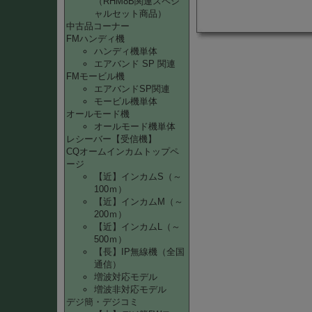
（RHM8B関連スペシ
ャルセット商品）
中古品コーナー
FMハンディ機
ハンディ機単体
エアバンド SP 関連
FMモービル機
エアバンドSP関連
モービル機単体
オールモード機
オールモード機単体
レシーバー【受信機】
CQオームインカムトップペ
ージ
【近】インカムS（～
100ｍ）
【近】インカムM（～
200ｍ）
【近】インカムL（～
500ｍ）
【長】IP無線機（全国
通信）
増波対応モデル
増波非対応モデル
デジ簡・デジコミ