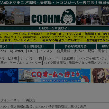
book
X(Twitter)
LINE
インスタ
会員登録
支払い・配送
運営
Mモービル機
オールモード機
レシーバー【受信機】
ハンディ用アンテナ
基台
ケーブル・コネクター
バイク関連商品
簡易デジタル機用オプショ
ログイン
パスワード再設定
について
個人情報の取扱いについて
特定商取引法に基づく表示