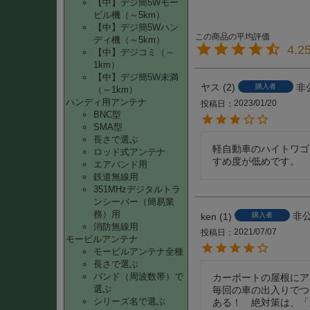
【中】デジ簡5Wモー
ビル機（～5km）
【中】デジ簡5Wハン
ディ機（～5km）
4.2
【中】デジコミ（～
1km）
【中】デジ簡5W未満
ヤス
2
非
購入者
（～1km）
ハンディ用アンテナ
2023/01/20
投稿日
BNC型
SMA型
長さで選ぶ
軽自動車のハイトワゴ
ロッド式アンテナ
すめ度が低めです。
エアバンド用
鉄道無線用
351MHzデジタルトラ
ンシーバー（簡易業
務）用
非
ken
1
購入者
消防無線用
2021/07/07
投稿日
モービルアンテナ
モービルアンテナ全種
長さで選ぶ
バンド（周波数帯）で
カーポートの屋根にア
選ぶ
毎回の車の出入りでつ
シリーズ名で選ぶ
ある！　絶対策は、「