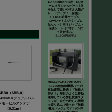
CAA500mark2/改 CQオ
ームオリジナルパーツ4点
を足して使いやすさ大幅グ
レードアップ！（保護シー
ト＋USB給電ケーブル＋
ローレットネジ×2＋ゴム
足セット）※ネジ・ゴム・
保護シートはCQオームに
て取付済み。
61,300円
(税込)
OHM-705-CARRIER-V3
IC-705他無線機用バッグ/
移動運用に最適！『無線大
SBB0（SBB-0）
好き！』毎日のように移動
運用している弊社技術スタ
4/430MHzデュアルバン
ッフが、自分の欲しい機能
ドモービルアンテナ
を盛り込んで作った『無線
【0.31m】
機用バッグ』です！(OHM