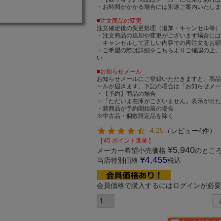
・お時間がかかる場合には別途ご案内いたし
■注文商品の変更
注文確定後の変更処理（追加・キャンセル等
・注文商品の追加や変更がございます場合に
キャンセルして正しい内容での再注文をお願
・ご希望の際は詳細を
こちら
よりご確認の上
い
■お知らせメール
お知らせメールにご登録いただきますと、商
ールが届きます。下記の場合は「お知らせメ
・【予約】商品の場合
・「ただいま在庫がございません」表示が出
・新商品が予約開始前の場合
※中古品・個数限定品を除く
4.25
（
レビュー4件
）
[
45
ポイント進呈 ]
¥
5,940
メーカー希望小売価格
のとこ
¥
4,455
当店特別価格
税込
会員価格で購入するにはログインが必