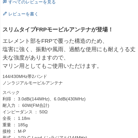
すべてのレビューを見る
レビューを書く
スリムタイプFRPモービルアンテナが登場！
エレメント部をFRPで覆った構造のため、
塩害に強く、振動や風雨、過酷な使用にも耐えうる丈
夫な強度がありますので、
マリン用としてもご使用いただけます。
144/430MHz帯2バンド
ノンラジアルモービルアンテナ
スペック
利得 ： 3.0dBi(144MHz)、6.0dBi(430MHz)
耐入力 ： 60W(FM合計)
インピーダンス ： 50Ω
全長 ： 1.18m
重量 ： 185g
接栓 ： M-P
形式 ： 1/2λ C-Loadノンラジアル(144MHz)