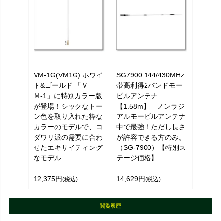
VM-1G(VM1G) ホワイ
SG7900 144/430MHz
ト&ゴールド 「Ｖ
帯高利得2バンドモー
Ｍ-1」に特別カラー版
ビルアンテナ
が登場！シックなトー
【1.58m】 ノンラジ
ン色を取り入れた粋な
アルモービルアンテナ
カラーのモデルで、コ
中で最強！ただし長さ
ダワリ派の需要に合わ
が許容できる方のみ。
せたエキサイティング
（SG-7900）【特別ス
なモデル
テージ価格】
12,375円
14,629円
(税込)
(税込)
閲覧履歴