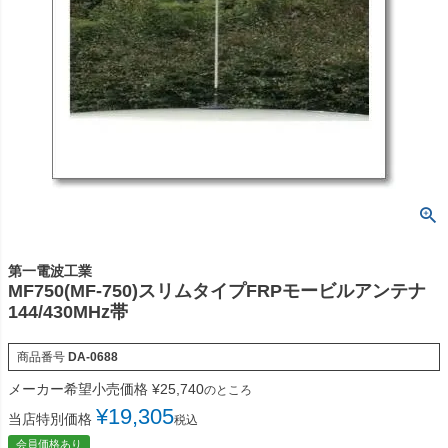
第一電波工業
MF750(MF-750)スリムタイプFRPモービルアンテナ
144/430MHz帯
商品番号
DA-0688
メーカー希望小売価格
¥
25,740
のところ
¥
19,305
当店特別価格
税込
会員価格あり