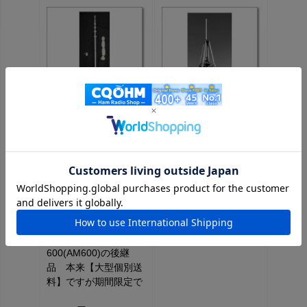
DAP600 移動用アン
【メーカー直送/送料実
テナポール 従来の
費】CR18 （CR-18）
AMシリーズから強
ルーフタワー ※送料折
度、バランス等を再検
り返しご連絡致します
討し、突風に対しても
耐力を向上させ、より
35,046円
(税込)
強靭な仕上がり！
（DAP-600）※AM-
600(AM600)の後継
品 本来【大型個別送
料】ですが期間限定で