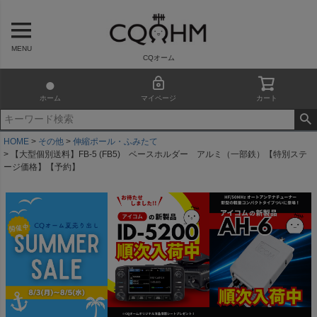
MENU
CQオーム
ホーム
マイページ
カート
HOME
その他
伸縮ポール・ふみたて
【大型個別送料】FB-5 (FB5) ベースホルダー アルミ（一部鉄）【特別ステ
ージ価格】【予約】