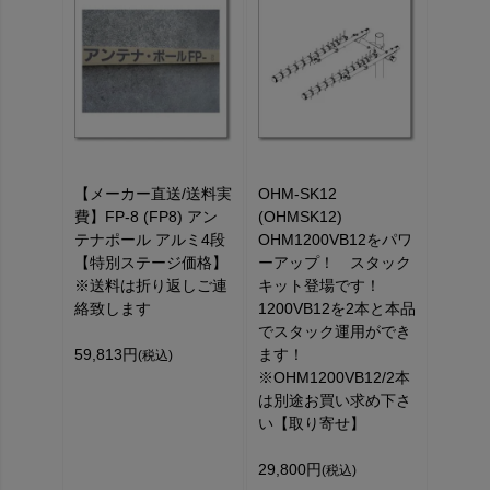
【メーカー直送/送料実
OHM-SK12
費】FP-8 (FP8) アン
(OHMSK12)
テナポール アルミ4段
OHM1200VB12をパワ
【特別ステージ価格】
ーアップ！ スタック
※送料は折り返しご連
キット登場です！
絡致します
1200VB12を2本と本品
でスタック運用ができ
59,813円
ます！
(税込)
※OHM1200VB12/2本
は別途お買い求め下さ
い【取り寄せ】
29,800円
(税込)