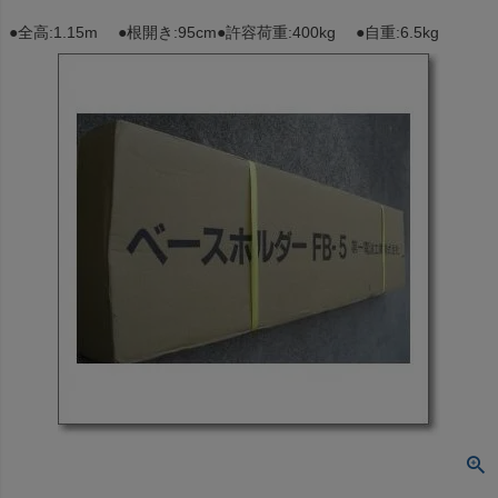
●全高:1.15m ●根開き:95cm●許容荷重:400kg ●自重:6.5kg