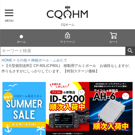
MENU
CQオーム
ホーム
マイページ
カート
HOME
その他
伸縮ポール・ふみたて
【大型個別送料】CP-80L(CP80L) 移動用アルミポール お値段もしますが、
作りもさすがにしっかりしています。【特別ステージ価格】