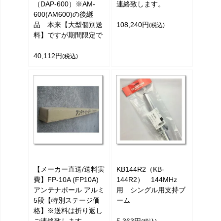
（DAP-600）※AM-
連絡致します。
600(AM600)の後継
品 本来【大型個別送
108,240円
(税込)
料】ですが期間限定で
40,112円
(税込)
【メーカー直送/送料実
KB144R2（KB-
費】FP-10A (FP10A)
144R2） 144MHz
アンテナポール アルミ
用 シングル用支持ブ
5段【特別ステージ価
ーム
格】※送料は折り返し