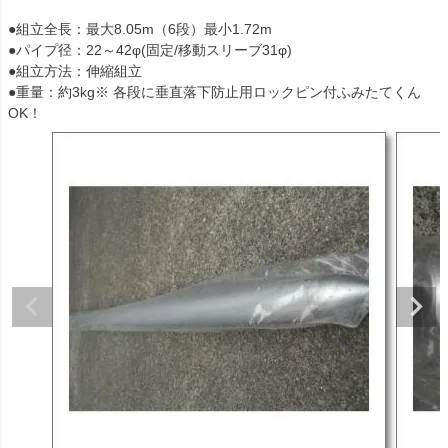
●組立全長：最大8.05m（6段）最小1.72m
●パイプ径：22～42φ(固定/移動スリーブ31φ)
●組立方法：伸縮組立
●重量：約3kg※ 各段に垂直落下防止用ロックピン付ふみたてくん
OK！