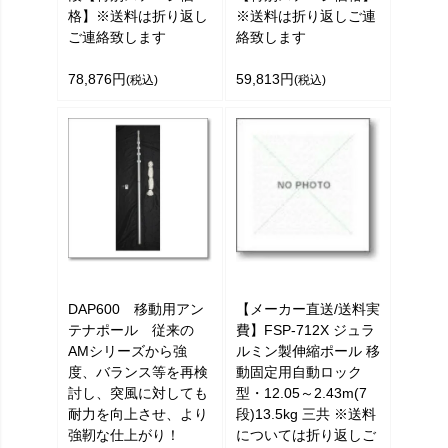
格】※送料は折り返し
※送料は折り返しご連
ご連絡致します
絡致します
78,876円
59,813円
(税込)
(税込)
DAP600 移動用アン
【メーカー直送/送料実
テナポール 従来の
費】FSP-712X ジュラ
AMシリーズから強
ルミン製伸縮ポール 移
度、バランス等を再検
動固定用自動ロック
討し、突風に対しても
型・12.05～2.43m(7
耐力を向上させ、より
段)13.5kg 三共 ※送料
強靭な仕上がり！
については折り返しご