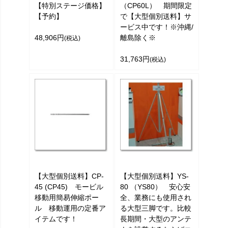
【特別ステージ価格】
（CP60L） 期間限定
【予約】
で【大型個別送料】サ
ービス中です！※沖縄/
48,906円
離島除く※
(税込)
31,763円
(税込)
【大型個別送料】CP-
【大型個別送料】YS-
45 (CP45) モービル
80 （YS80） 安心安
移動用簡易伸縮ポー
全、業務にも使用され
ル 移動運用の定番ア
る大型三脚です。比較
イテムです！
長期間・大型のアンテ