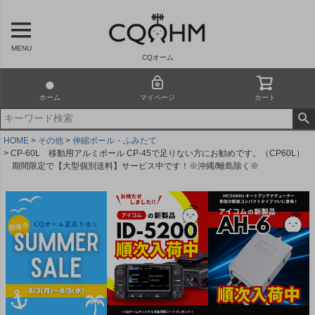
MENU
CQオーム
ホーム
マイページ
カート
HOME
その他
伸縮ポール・ふみたて
CP-60L 移動用アルミポール CP-45で足りない方にお勧めです。（CP60L）
期間限定で【大型個別送料】サービス中です！※沖縄/離島除く※