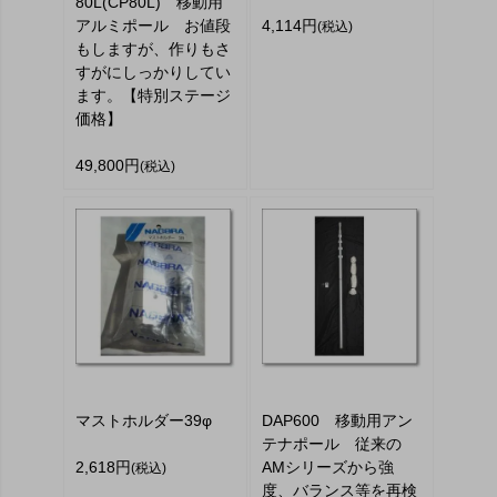
80L(CP80L) 移動用
アルミポール お値段
4,114円
(税込)
もしますが、作りもさ
すがにしっかりしてい
ます。【特別ステージ
価格】
49,800円
(税込)
マストホルダー39φ
DAP600 移動用アン
テナポール 従来の
2,618円
AMシリーズから強
(税込)
度、バランス等を再検