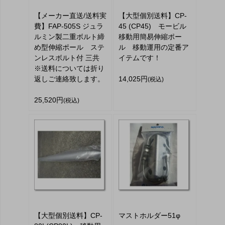
【メーカー直送/送料実
【大型個別送料】CP-
費】FAP-505S ジュラ
45 (CP45) モービル
ルミン製二重ボルト締
移動用簡易伸縮ポー
め型伸縮ポール ステ
ル 移動運用の定番ア
ンレスボルト付 三共
イテムです！
※送料については折り
返しご連絡致します。
14,025円
(税込)
25,520円
(税込)
【大型個別送料】CP-
マストホルダー51φ