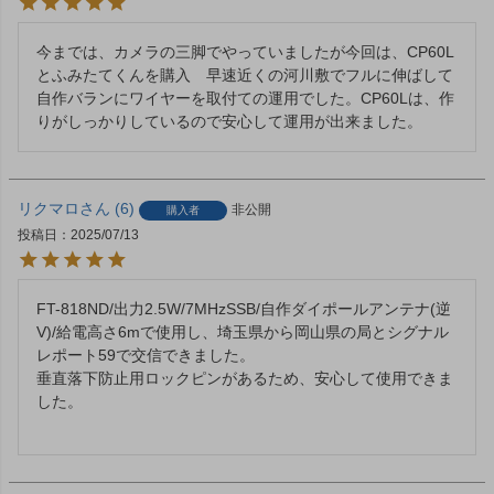
今までは、カメラの三脚でやっていましたが今回は、CP60L
とふみたてくんを購入　早速近くの河川敷でフルに伸ばして
自作バランにワイヤーを取付ての運用でした。CP60Lは、作
りがしっかりしているので安心して運用が出来ました。
リクマロ
6
非公開
購入者
投稿日
2025/07/13
FT-818ND/出力2.5W/7MHzSSB/自作ダイポールアンテナ(逆
V)/給電高さ6mで使用し、埼玉県から岡山県の局とシグナル
レポート59で交信できました。

垂直落下防止用ロックピンがあるため、安心して使用できま
した。
