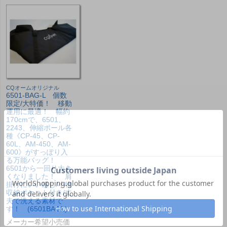
CQオームオリジナル
6501-BAG-L 個数
限定/大特価！ 移動
運用に最適！ 幅約
170cmで、6501、
2243、伸縮ポール各
種《CP-45、CP-
60L、AM-450、AM-
600》がすっぽり入
る万能バッグ！
6501から一回り大き
くなりました！ 肩
掛けにいい感じ/小物
収納ポケット付き/丈
夫で洗える素材で
す！ (6501BAGL)
メーカー希望小売価