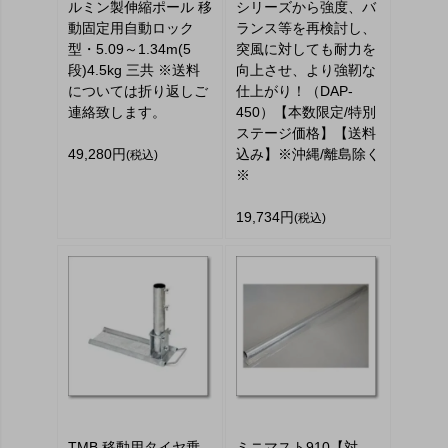
ルミン製伸縮ポール 移
シリーズから強度、バ
動固定用自動ロック
ランス等を再検討し、
型・5.09～1.34m(5
突風に対しても耐力を
段)4.5kg 三共 ※送料
向上させ、より強靭な
については折り返しご
仕上がり！（DAP-
連絡致します。
450）【本数限定/特別
ステージ価格】【送料
49,280円
込み】※沖縄/離島除く
(税込)
※
19,734円
(税込)
TMB 移動用タイヤ乗
ミニマスト910【対