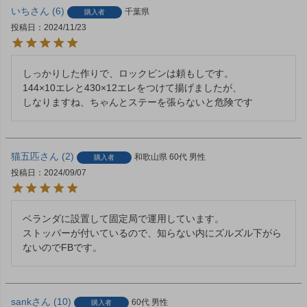
いち
6
千葉県
購入者
投稿日
2024/11/23
しっかりした作りで、ロックピンは頼もしです。

144×10エレと430×12エレをつけて揚げましたが、

しなりますね、ちゃんとステーを張らないと危険です
猫五匹
2
和歌山県
60代
男性
購入者
投稿日
2024/09/07
ベランダに設置して固定局で運用しています。

ストッパーが付いているので、知らない内にズルズル下がら
ないのでFBです。
sank
10
60代
男性
購入者