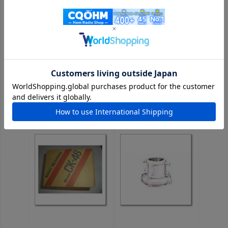
デベマウント
GC-038B
25×25mm（グラス・
(GC038B) マストク
ファイバー工研）
ランプ 【ST-157】
【ゆ】
2,310円
(税込)
3,762円
(税込)