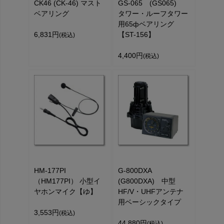
CK46 (CK-46) マスト
GS-065 (GS065)
ベアリング
タワー・ルーフタワー
用65фベアリング
6,831円
【ST-156】
(税込)
4,400円
(税込)
HM-177PI
G-800DXA
（HM177PI） 小型イ
(G800DXA) 中型
ヤホンマイク【ゆ】
HF/V・UHFアンテナ
用ベーシックタイプ
3,553円
(税込)
44,880円
(税込)