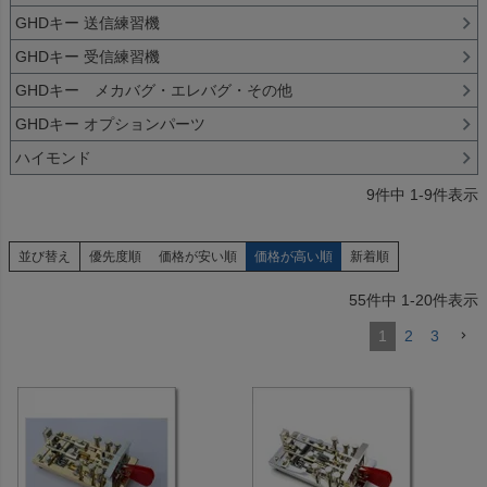
GHDキー 送信練習機
GHDキー 受信練習機
GHDキー メカバグ・エレバグ・その他
GHDキー オプションパーツ
ハイモンド
9
件中
1
-
9
件表示
並び替え
優先度順
価格が安い順
価格が高い順
新着順
55
件中
1
-
20
件表示
1
2
3