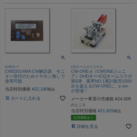
GHDキー
CQオームオリジナル
CWD2014MA CW解読器 モニ
CW-ONE-jr（CWONEジュニ
ター音付のためイヤホン無しで
ア）GHDキー×CQオームコラボ
使用可能
第6弾 業界NO.1累計販売1500
台を超えるCW-ONEに、jr.ver.
当店特別価格
¥
22,180
税込
が登場！
カートに入れる
メーカー希望小売価格
¥
24,008
のところ
当店特別価格
¥
21,825
税込
会員価格あり
詳細を見る