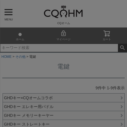
MENU
CQオーム
ホーム
マイページ
カート
HOME
その他
電鍵
電鍵
9
件中
1
-
9
件表示
GHDキー×CQオームコラボ
GHDキー エレキー用パドル
GHDキー メモリーキーヤー
GHDキー ストレートキー