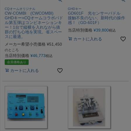
CQオームオリジナル
GHDキー
CW-COMBI (CWCOMBI)
GD601F 光センサーパドル
GHDキー×CQオームコラボパド
接触不良のない、新時代の操作
ル第五弾はコンビネーションキ
感！（GD-601F）
ー！1台で縦横を入れながら抜
当店特別価格
¥
39,800
税込
群の打ち心地を実現。省スペー
スに最適。
カートに入れる
メーカー希望小売価格
¥
51,450
のところ
当店特別価格
¥
46,773
税込
会員価格あり
カートに入れる