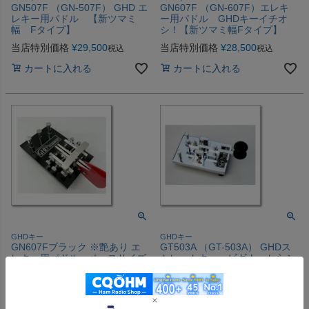
GN507F （GN-507F） GHD エ
GN607F （GN-607F）エレキ
レキー用パドル 【新ツマミ
ー用パドル GHDキーイチオ
幅 Fタイプ】
シ！【新ツマミ幅Fタイプ】
当店特別価格
¥
29,500
当店特別価格
¥
28,500
税込
税込
カートに入れる
カートに入れる
GHDキー
GHDキー
GN607Fブラック ※艶あり エ
GT503A （GT-503A） GHDス
レキー用パドル ベースサイズ
トレートキー ビギナーからシ
は80×125ミリ 重さ約1.2Kg
ニアーまでお勧めのモデル
ベースクロームメッキ仕上げの
当店特別価格
¥
27,300
税込
黒焼付塗装仕上げ ツマミ赤。
操作フィーリング良好の傑作。
カートに入れる