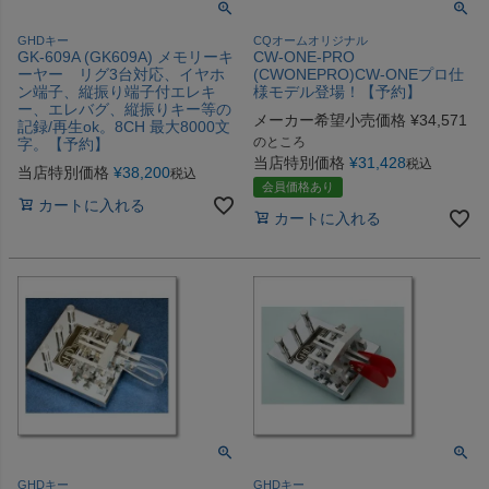
GHDキー
CQオームオリジナル
GK-609A (GK609A) メモリーキ
CW-ONE-PRO
ーヤー リグ3台対応、イヤホ
(CWONEPRO)CW-ONEプロ仕
ン端子、縦振り端子付エレキ
様モデル登場！【予約】
ー、エレバグ、縦振りキー等の
メーカー希望小売価格
¥
34,571
記録/再生ok。8CH 最大8000文
のところ
字。【予約】
当店特別価格
¥
31,428
税込
当店特別価格
¥
38,200
税込
会員価格あり
カートに入れる
カートに入れる
GHDキー
GHDキー