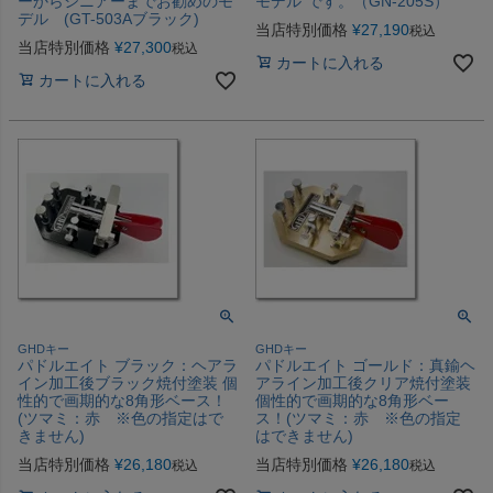
ーからシニアーまでお勧めのモ
モデル”です。（GN-205S）
デル (GT-503Aブラック)
当店特別価格
¥
27,190
税込
当店特別価格
¥
27,300
税込
カートに入れる
カートに入れる
GHDキー
GHDキー
パドルエイト ブラック：ヘアラ
パドルエイト ゴールド：真鍮ヘ
イン加工後ブラック焼付塗装 個
アライン加工後クリア焼付塗装
性的で画期的な8角形ベース！
個性的で画期的な8角形ベー
(ツマミ：赤 ※色の指定はで
ス！(ツマミ：赤 ※色の指定
きません)
はできません)
当店特別価格
¥
26,180
当店特別価格
¥
26,180
税込
税込