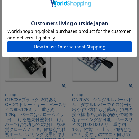
何より黒がカッコイイ！
当店特別価格
¥
28,500
税込
カートに入れる
GHDキー
GHDキー
GT503Aブラック ※艶あり
GN205S シングルレバーパド
GHDストレートキー ベースサ
ル ダブルレバーでミス符号が
イズ80×125ミリ 重さ約
出やすい方にもお薦め。独自の
1.2Kg ベースはクロームメッ
接点構造のため音が静かで軽快
キ仕上げを黒焼付塗装仕上げ。
なキーイングが可能。ベースサ
パーツは艶消しの梨地仕上後硬
イズは80×100ミリ 重さ約
質クロームメッキ。銀接点で精
1Kg。性能、仕上り、価格とも
密ボールベアリング使用ビキナ
に申し分なしの“マニア向けの