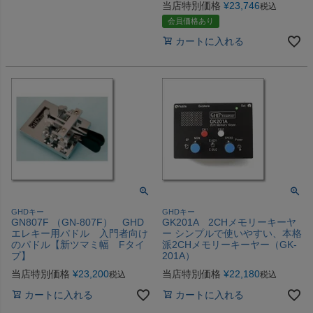
当店特別価格
¥
23,746
税込
会員価格あり
カートに入れる
GHDキー
GHDキー
GN807F （GN-807F） GHD
GK201A 2CHメモリーキーヤ
エレキー用パドル 入門者向け
ー シンプルで使いやすい、本格
のパドル【新ツマミ幅 Fタイ
派2CHメモリーキーヤー（GK-
プ】
201A）
当店特別価格
¥
23,200
当店特別価格
¥
22,180
税込
税込
カートに入れる
カートに入れる