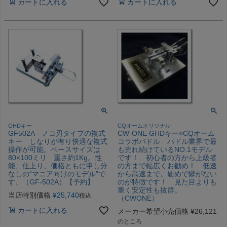
カートに入れる
カートに入れる
GHDキー
CQオームオリジナル
GF502A ノコ刃タイプの複式
CW-ONE GHDキー×CQオーム
キー しなりが有り快適な複式
コラボパドル パドル業界で最
操作が可能。ベースサイズは
も売れ続けているNO.1モデル
80×100ミリ 重さ約1Kg。性
です！ 初心者の方から上級者
能、仕上り、価格ともに申し分
の方まで幅広くお勧め！ 低速
なしの“マニア向けのモデル”で
から高速まで。硬めで癖がない
す。（GF-502A）【予約】
のが特徴です！ 見た目よりも
重く安定性も抜群。
当店特別価格
¥
25,740
税込
（CWONE）
カートに入れる
メーカー希望小売価格
¥
26,121
のところ