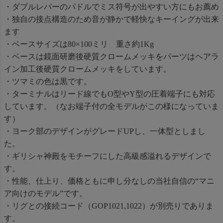
・ダブルレバーのパドルでミス符号が出やすい方にもお薦め
・独自の接点構造のため音が静かで軽快なキーイングが出来
ます
・ベースサイズは80×100ミリ 重さ約1Kg
・ベースは鏡面研磨後硬質クロームメッキをパーツはヘアラ
イン加工後硬質クロームメッキをしています。
・ツマミの色は黒です。
・ターミナルはリード線でもO型やY型の圧着端子にも対応
しています。（なお端子付の全モデルがこの様になっていま
す）
・ヨーク部のデザインがグレードUPし、一体型としまし
た。
・ギリシャ神殿をモチーフにした高級感溢れるデザインで
す。
・性能、仕上り、価格ともに申し分なしの当社自信の“マニ
ア向けのモデル”です。
・リグとの接続コード（GOP1021,1022）が別売りでありま
す。