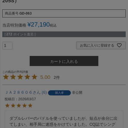
205S）
商品番号
GD-063
¥
27,190
当店特別価格
税込
[
272
ポイント進呈 ]
お気に入りに登録する
カートに入れる
5.00
2
ＪＡ２８６０６
6
非公開
購入者
投稿日
2026/03/17
ダブルレバーのパドルを使っていましたが、短点が余分に出
てしまい、相手局に迷惑をかけていました。CQ誌でシング