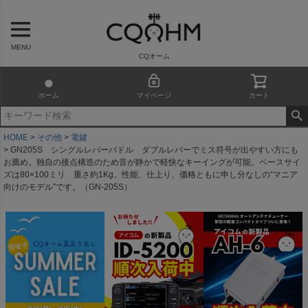
MENU
CQオーム
ホーム
マイページ
カート
HOME
その他
電鍵
GN205S シングルレバーパドル ダブルレバーでミス符号が出やすい方にも
お薦め。独自の接点構造のため音が静かで軽快なキーイングが可能。ベースサイ
ズは80×100ミリ 重さ約1Kg。性能、仕上り、価格ともに申し分なしの“マニア
向けのモデル”です。（GN-205S）