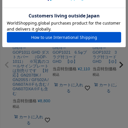
GHDキー
GHDキー
GHDキー
GOP1011 GHD ダス
GOP1021 6.5φプ
GOP1022 3.5φプ
トカバー （GOP-
ラグ付コード
ラグ付コード
1011） ※写真のコ
GHD 【ゆ】
GHD 【ゆ】
ールサインプレート
当店特別価格
¥
2,110
当店特別価格
¥
1,9
は別売りです 【対
税込
税込
応】GN207BK /
GN205S / GF502A /
GN607A※Fも含む /
カートに入れ
カートに入れ
GN607DXA※Fも含
る
る
む
当店特別価格
¥
8,800
税込
カートに入れ
る