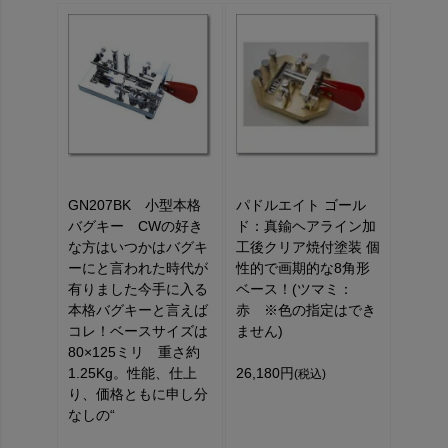
GN207BK 小型本格
パドルエイト ゴール
バグキー CWの好き
ド：真鍮ヘアライン加
な方はいつかはバグキ
工後クリア焼付塗装 個
ーにと言われた時代が
性的で画期的な8角形
有りました今手に入る
ベース！(ツマミ：
本格バグキーと言えば
赤 ※色の指定はでき
コレ！ベースサイズは
ません)
80×125ミリ 重さ約
1.25Kg。性能、仕上
26,180円
(税込)
り、価格ともに申し分
なしの“