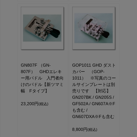
GN807F （GN-
GOP1011 GHD ダスト
807F） GHDエレキ
カバー （GOP-
ー用パドル 入門者向
1011） ※写真のコー
けのパドル【新ツマミ
ルサインプレートは別
幅 Fタイプ】
売りです 【対応】
GN207BK / GN205S /
23,200円
GF502A / GN607A※F
(税込)
も含む /
GN607DXA※Fも含む
8,800円
(税込)