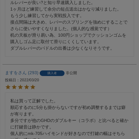
ルレバーが良い?と知り早速購入しました。

1ヶ月ほど練習して余分の短点送出はかなり減りました。

もう少し練習してから実戦投入です。

接点間隔は大きめ、レバーのスプリングを強めにすることで
さらに使いやすくなりました。(個人的な感覚です）

机の天板が滑り易い為、100円ショップでクッションゴムを
購入しゴム足に取付て滑りにくくしています。

ダブルレバーのパドルの出番は少なくなりそうです。
ますを
293
非公開
購入者
投稿日
2022/03/20
私は買って正解でした。

順応するのに5分も掛からないですが初め調整するまでは癖
が有ります。

多分ですが他のGHDのダブルキー（コラボ）と比べると確か
に打鍵音は静かです。

個人的にmk-705ハイモンドが好きなので打鍵の幅はそちら