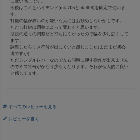
に近い感じです。

今後はこれとハイモンド(mk-705とhk-808)を固定で使いま
す。

打鍵の幅が狭いのが嫌いな人にはお勧めしないかもです。

ただし打鍵は調整によって変わると思います。

取説の通りの調整だと打ちにくかったので幅を少し広くして
ます。

調整したらミス符号が出にくいと感じました(まだまだ初心
者ですが)

ただシングルレバーなので左右同時に押す操作が出来ません
のでミス符号がかなり少なくなります。それが個人的に良い
と感じてます。

すべてのレビューを見る
レビューを書く