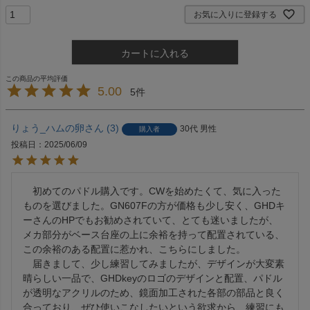
お気に入りに登録する
カートに入れる
5.00
5
りょう_ハムの卵
3
30代
男性
購入者
投稿日
2025/06/09
　初めてのパドル購入です。CWを始めたくて、気に入った
ものを選びました。GN607Fの方が価格も少し安く、GHDキ
ーさんのHPでもお勧めされていて、とても迷いましたが、
メカ部分がベース台座の上に余裕を持って配置されている、
この余裕のある配置に惹かれ、こちらにしました。

　届きまして、少し練習してみましたが、デザインが大変素
晴らしい一品で、GHDkeyのロゴのデザインと配置、パドル
が透明なアクリルのため、鏡面加工された各部の部品と良く
合っており、ぜひ使いこなしたいという欲求から、練習にも