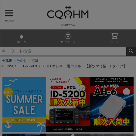
MENU
CQオーム
ホーム
マイページ
カート
HOME
その他
電鍵
GN507F （GN-507F） GHD エレキー用パドル 【新ツマミ幅 Fタイプ】