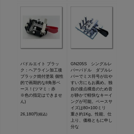
パドルエイト ブラッ
GN205S シングルレ
ク：ヘアライン加工後
バーパドル ダブルレ
ブラック焼付塗装 個性
バーでミス符号が出や
的で画期的な8角形ベ
すい方にもお薦め。独
ース！(ツマミ：赤
自の接点構造のため音
※色の指定はできませ
が静かで軽快なキーイ
ん)
ングが可能。ベースサ
イズは80×100ミリ
26,180円
重さ約1Kg。性能、仕
(税込)
上り、価格ともに申し
分な