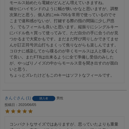
モールス始めたら電鍵がどんどん増えていきますね。

確かにハイモンドのように幅が狭いかなと思いますが、調整
次第だと思う。個人的にmk-705を常用で使っているのでそ
こまで違和感がないが、打鍵する際の指の間隔に少し戸惑
う。でもフィールも良いと思います。縦振りにシングルキー
にパドル色々買って使ってみて、ただ自分の手に合うのが見
つかるまで大変かもです。まだまだ呼び周りしかできてませ
んが訂正符号沢山打ちまくって焦りながらも楽しんでます。

コロナに感染してから喋るのが辛くモールスは人と喋らなく
て良い。またFT8は出来るように全て準備し受信のみした
が、やっぱりノイズの中からモールス音を聞き出すのが面白
いと思う。

ちょっとズレたけどもこのキーはソフトなフィールです。
きんぐ
1
男性
購入者
投稿日
2020/06/05
コンパクトなサイズではありますが、思っていたよりも重量