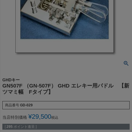
GHDキー
GN507F （GN-507F） GHD エレキー用パドル 【新
ツマミ幅 Fタイプ】
商品番号
GD-029
¥
29,500
当店特別価格
税込
[
295
ポイント進呈 ]