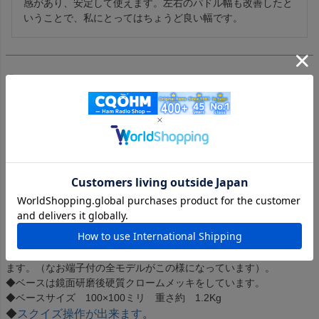
感があり、安定して使えます。左右のパドル幅も改善したと
いうことで、私にとってはちょうど良い幅です。
すべてのレビューを見る
レビューを書く
GN507 GHDキーおすすめのモデルで大変よく売れています。
Mechanical Contacts, Dual Paddle
◆メカ接点のキーとしては音も静かでソフトタッチ、グッドフィー
リングです
◆支点（軸）と接点間距離を短くしましたので打った時のメカ接点
のはね返りが少なく接触不良も起き難くなっています。
◆別売りの専用ケースがあります。
◆ターミナルはリード線でもＯ型やＹ型の圧着端子にも対応してい
ます。（なお端子付の全モデルがこの様になっています）。
◆ベースは鏡面研磨後硬質クロームメッキをしています。
◆ベースサイズ 100×100ミリ 重さ約 1.2Kg
◆
スクイズ操作が出来ます
。