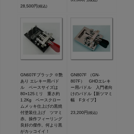
(税込)
28,500円
(税込)
GN607Fブラック ※艶
GN807F （GN-
あり エレキー用パド
807F） GHDエレキ
ル ベースサイズは
ー用パドル 入門者向
80×125ミリ 重さ約
けのパドル【新ツマミ
1.2Kg ベースクロー
幅 Fタイプ】
ムメッキ仕上げの黒焼
付塗装仕上げ ツマミ
23,200円
(税込)
赤。操作フィーリング
良好の傑作。何より黒
がカッコイイ！