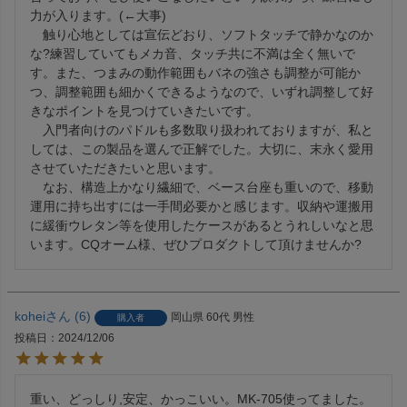
力が入ります。(←大事)

　触り心地としては宣伝どおり、ソフトタッチで静かなのか
な?練習していてもメカ音、タッチ共に不満は全く無いで
す。また、つまみの動作範囲もバネの強さも調整が可能か
つ、調整範囲も細かくできるようなので、いずれ調整して好
きなポイントを見つけていきたいです。

　入門者向けのパドルも多数取り扱われておりますが、私と
しては、この製品を選んで正解でした。大切に、末永く愛用
させていただきたいと思います。

　なお、構造上かなり繊細で、ベース台座も重いので、移動
運用に持ち出すには一手間必要かと感じます。収納や運搬用
に緩衝ウレタン等を使用したケースがあるとうれしいなと思
います。CQオーム様、ぜひプロダクトして頂けませんか?
kohei
6
岡山県
60代
男性
購入者
投稿日
2024/12/06
重い、どっしり,安定、かっこいい。MK-705使ってました。