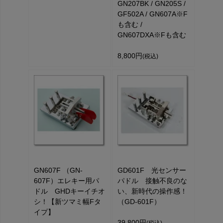
GN207BK / GN205S /
GF502A / GN607A※F
も含む /
GN607DXA※Fも含む
8,800円
(税込)
GN607F （GN-
GD601F 光センサー
607F）エレキー用パ
パドル 接触不良のな
ドル GHDキーイチオ
い、新時代の操作感！
シ！【新ツマミ幅Fタ
（GD-601F）
イプ】
39,800円