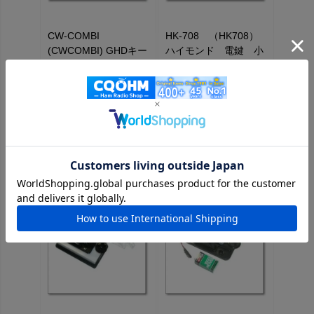
CW-COMBI
HK-708 （HK708）
(CWCOMBI) GHDキー
ハイモンド 電鍵 小
×CQオームコラボパド
型モールド台 普及
ル第五弾はコンビネー
型 透明カバーなし
ションキー！1台で縦
横を入れながら抜群の
8,360円
(税込)
打ち心地を実現。省ス
ペースに最適。
46,773円
(税込)