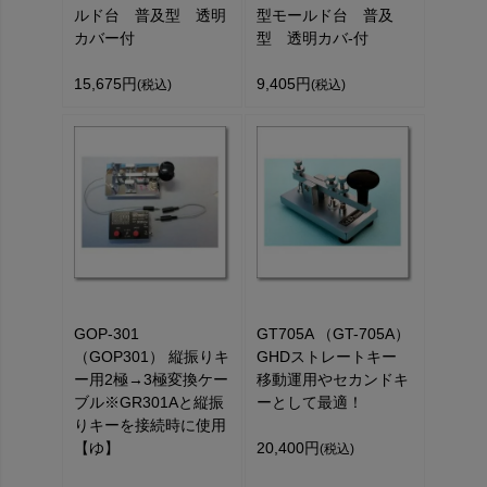
ルド台 普及型 透明
型モールド台 普及
カバー付
型 透明カバ-付
15,675円
9,405円
(税込)
(税込)
GOP-301
GT705A （GT-705A）
（GOP301） 縦振りキ
GHDストレートキー
ー用2極→3極変換ケー
移動運用やセカンドキ
ブル※GR301Aと縦振
ーとして最適！
りキーを接続時に使用
【ゆ】
20,400円
(税込)