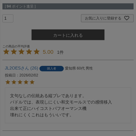
[
94
ポイント進呈 ]
お気に入りに登録する
カートに入れる
5.00
1
JL2OES
26
愛知県
60代
男性
購入者
投稿日
2026/02/02
文句なしの伝統ある縦ブレであります。

パドルでは、表現しにくい和文モールスでの感情移入

出来て正にハイコストパフオーマンス機

壊れにくくこれはもういいです。