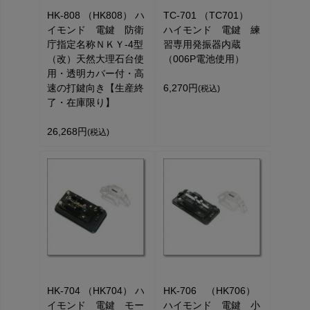
HK-808 （HK808） ハ
TC-701 （TC701）
イモンド 電鍵 防衛
ハイモンド 電鍵 練
庁指定名称ＮＫＹ-4型
習専用発振器内蔵
（改）天然大理石台使
（006P電池使用）
用・透明カバー付・高
速の打鍵向き【生産終
6,270円
(税込)
了・在庫限り】
26,268円
(税込)
HK-704 （HK704） ハ
HK-706 （HK706）
イモンド 電鍵 モー
ハイモンド 電鍵 小