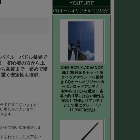
YOUTUBE
CQオームオリジナル商品紹介1
ラボパドル パドル業界で
す！ 初心者の方から上
OHM-BCR-X-ADVANCE-
から高速まで。硬めで癖
SET (取付金具セット) ※
も重く安定性も抜群。
クイックマウント×2個付
き CQオームオリジナルカ
ーボンロッドアンテナ！
材料をゼロから選定！ 市
販の釣り竿にはない特性を
実現！ 前作よりアンテナ
ば全て在庫ございますが、
として更にグレードア
ない場合がございます。
11,890円
(税込)
だきます。
らが全て揃い次第発送しま
ートをわけてご注文下さい