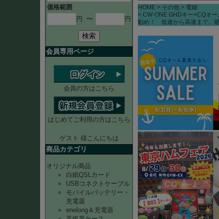
価格範囲
HOME
その他
電鍵
CW-ONE GHDキー×C
円
〜
円
勧め！ 低速から高速まで。硬
検索
会員専用ページ
会員の方はこちら
はじめてご利用の方はこちら
ゲスト 様こんにちは
商品カテゴリ
オリジナル商品
白紙QSLカード
USBコネクトケーブル
モバイルバッテリー・
充電器
enelong＆充電器
高級革ケース