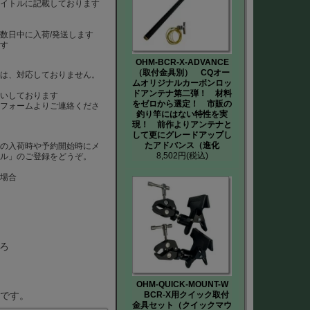
タイトルに記載しております
数日中に入荷/発送します
ます
OHM-BCR-X-ADVANCE
（取付金具別） CQオー
）は、対応しておりません。
ムオリジナルカーボンロッ
は
ドアンテナ第二弾！ 材料
いしております
をゼロから選定！ 市販の
、フォームよりご連絡くださ
釣り竿にはない特性を実
現！ 前作よりアンテナと
して更にグレードアップし
たアドバンス（進化
品の入荷時や予約開始時にメ
8,502円
(税込)
ール」のご登録をどうぞ。
た場合
ろ
OHM-QUICK-MOUNT-W
BCR-X用クイック取付
要です。
金具セット（クイックマウ