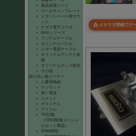
液晶保護シート
コールサインプレート
トランシーバー用マウ
ント
📩 メルマガ登録で
ナガラ電子コラボ
MAVシリーズ
ラジアルケーブル
オリジナルパドル
シガー電源ケーブル
オリジナルアンテナ各
種
オリジナルグッズ販売
その他
掘り出し物コーナー
八重洲無線
ケンウッド
第一電波
コメット
オリジナル
アイコム
TRS3祭
（TRS3関連スペシャ
ルセット商品）
RHM8B祭