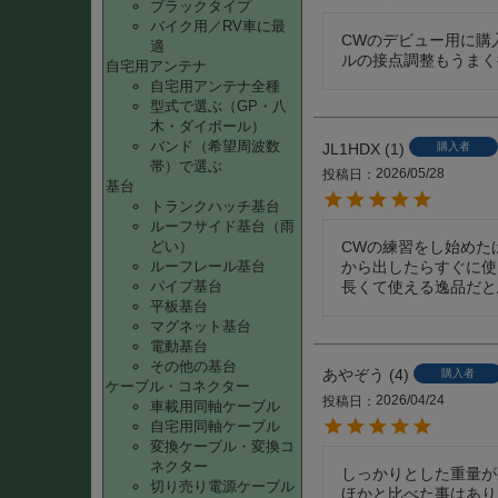
ブラックタイプ
バイク用／RV車に最
CWのデビュー用に購
適
ルの接点調整もうまく
自宅用アンテナ
自宅用アンテナ全種
型式で選ぶ（GP・八
木・ダイポール）
バンド（希望周波数
JL1HDX
1
購入者
帯）で選ぶ
2026/05/28
投稿日
基台
トランクハッチ基台
ルーフサイド基台（雨
どい）
CWの練習をし始めた
ルーフレール基台
から出したらすぐに使
パイプ基台
長くて使える逸品だと
平板基台
マグネット基台
電動基台
その他の基台
あやぞう
4
購入者
ケーブル・コネクター
2026/04/24
投稿日
車載用同軸ケーブル
自宅用同軸ケーブル
変換ケーブル・変換コ
ネクター
しっかりとした重量が
切り売り電源ケーブル
ほかと比べた事はあり