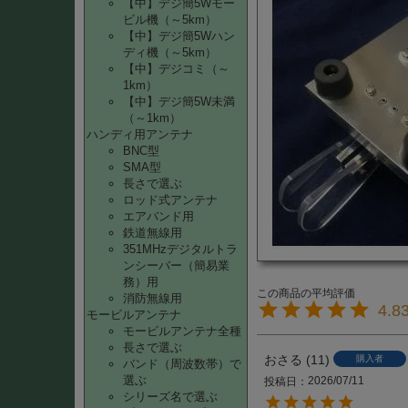
【中】デジ簡5Wモー
ビル機（～5km）
【中】デジ簡5Wハン
ディ機（～5km）
【中】デジコミ（～
1km）
【中】デジ簡5W未満
（～1km）
ハンディ用アンテナ
BNC型
SMA型
長さで選ぶ
ロッド式アンテナ
エアバンド用
鉄道無線用
351MHzデジタルトラ
ンシーバー（簡易業
務）用
消防無線用
4.8
モービルアンテナ
モービルアンテナ全種
長さで選ぶ
おさる
11
購入者
バンド（周波数帯）で
選ぶ
2026/07/11
投稿日
シリーズ名で選ぶ