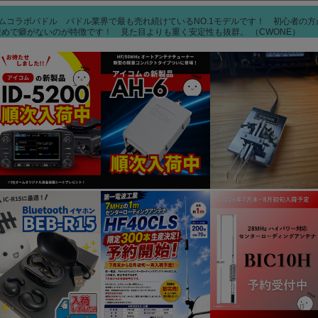
Qオームコラボパドル パドル業界で最も売れ続けているNO.1モデルです！ 初心者の
めで癖がないのが特徴です！ 見た目よりも重く安定性も抜群。 （CWONE）