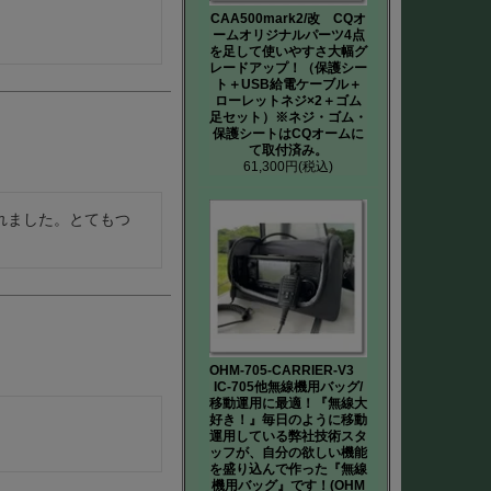
CAA500mark2/改 CQオ
ームオリジナルパーツ4点
を足して使いやすさ大幅グ
レードアップ！（保護シー
ト＋USB給電ケーブル＋
ローレットネジ×2＋ゴム
足セット）※ネジ・ゴム・
保護シートはCQオームに
て取付済み。
61,300円
(税込)
れました。とてもつ
OHM-705-CARRIER-V3
IC-705他無線機用バッグ/
移動運用に最適！『無線大
好き！』毎日のように移動
運用している弊社技術スタ
ッフが、自分の欲しい機能
を盛り込んで作った『無線
機用バッグ』です！(OHM