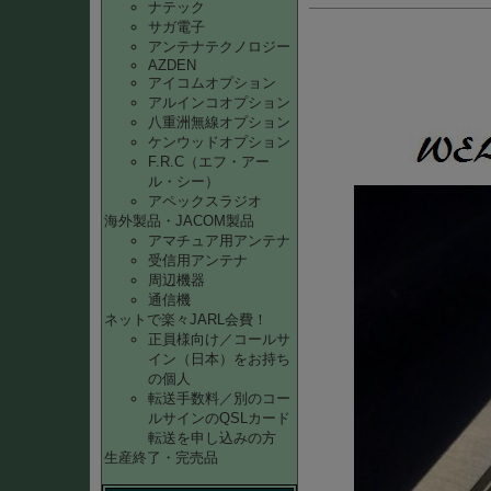
ナテック
サガ電子
アンテナテクノロジー
AZDEN
アイコムオプション
アルインコオプション
八重洲無線オプション
ケンウッドオプション
F.R.C（エフ・アー
ル・シー）
アペックスラジオ
海外製品・JACOM製品
アマチュア用アンテナ
受信用アンテナ
周辺機器
通信機
ネットで楽々JARL会費！
正員様向け／コールサ
イン（日本）をお持ち
の個人
転送手数料／別のコー
ルサインのQSLカード
転送を申し込みの方
生産終了・完売品