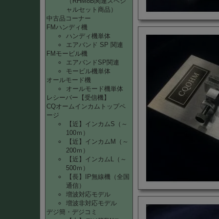
（RHM8B関連スペシ
ャルセット商品）
中古品コーナー
FMハンディ機
ハンディ機単体
エアバンド SP 関連
FMモービル機
エアバンドSP関連
モービル機単体
オールモード機
オールモード機単体
レシーバー【受信機】
CQオームインカムトップペ
ージ
【近】インカムS（～
100ｍ）
【近】インカムM（～
200ｍ）
【近】インカムL（～
500ｍ）
【長】IP無線機（全国
通信）
増波対応モデル
増波非対応モデル
デジ簡・デジコミ