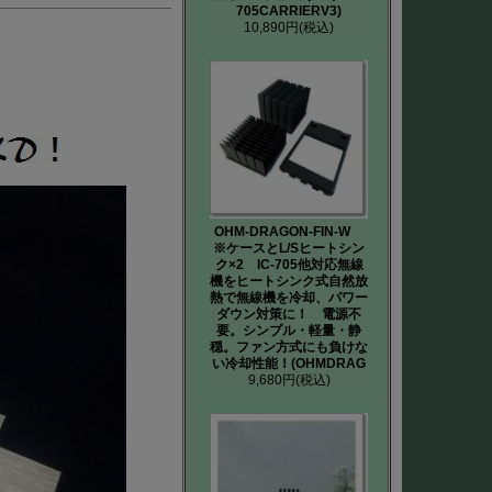
705CARRIERV3)
10,890円
(税込)
OHM-DRAGON-FIN-W
※ケースとL/Sヒートシン
ク×2 IC-705他対応無線
機をヒートシンク式自然放
熱で無線機を冷却、パワー
ダウン対策に！ 電源不
要。シンプル・軽量・静
穏。ファン方式にも負けな
い冷却性能！(OHMDRAG
9,680円
(税込)