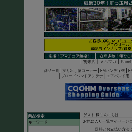
初来店
メルマガ
Face
商品一覧
掘り出し物コーナー
FMハンディ機
F
ブロードバンドアンテナ
エアバンド用
ゲスト 様こんにちは
商品検索
お気に入り一覧
マイページ
キーワード
送料とお支払い方法