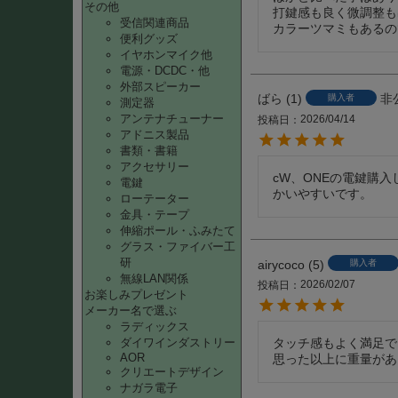
その他
打鍵感も良く微調整も
受信関連商品
カラーツマミもあるの
便利グッズ
イヤホンマイク他
電源・DCDC・他
外部スピーカー
ばら
1
非
購入者
測定器
アンテナチューナー
2026/04/14
投稿日
アドニス製品
書類・書籍
アクセサリー
cW、ONEの電鍵購
電鍵
かいやすいです。
ローテーター
金具・テープ
伸縮ポール・ふみたて
グラス・ファイバー工
研
airycoco
5
購入者
無線LAN関係
2026/02/07
投稿日
お楽しみプレゼント
メーカー名で選ぶ
ラディックス
ダイワインダストリー
タッチ感もよく満足で
AOR
思った以上に重量があ
クリエートデザイン
ナガラ電子