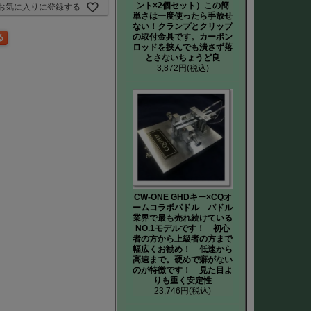
ント×2個セット）この簡
お気に入りに登録する
単さは一度使ったら手放せ
ない！クランプとクリップ
の取付金具です。カーボン
ロッドを挟んでも潰さず落
とさないちょうど良
3,872円
(税込)
CW-ONE GHDキー×CQオ
ームコラボパドル パドル
業界で最も売れ続けている
NO.1モデルです！ 初心
者の方から上級者の方まで
幅広くお勧め！ 低速から
高速まで。硬めで癖がない
のが特徴です！ 見た目よ
りも重く安定性
23,746円
(税込)