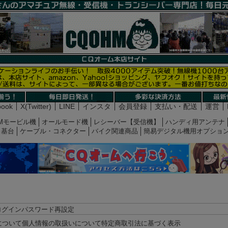
book
X(Twitter)
LINE
インスタ
会員登録
支払い・配送
運営
Mモービル機
オールモード機
レシーバー【受信機】
ハンディ用アンテナ
基台
ケーブル・コネクター
バイク関連商品
簡易デジタル機用オプショ
ログイン
パスワード再設定
について
個人情報の取扱いについて
特定商取引法に基づく表示