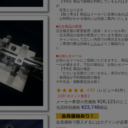
・【予約】商品で納期が判明しているものは
が
目安となります
・【取り寄せ】商品はメーカーに在庫があれば
・お時間がかかる場合には別途ご案内いたし
■注文商品の変更
注文確定後の変更処理（追加・キャンセル等
・注文商品の追加や変更がございます場合に
キャンセルして正しい内容での再注文をお願
・ご希望の際は詳細を
こちら
よりご確認の上
い
■お知らせメール
お知らせメールにご登録いただきますと、商
ールが届きます。下記の場合は「お知らせメ
・【予約】商品の場合
・「ただいま在庫がございません」表示が出
・新商品が予約開始前の場合
※中古品・個数限定品を除く
4.83
（
レビュー81件
）
[
237
ポイント進呈 ]
¥
26,121
メーカー希望小売価格
のとこ
¥
23,746
当店特別価格
税込
会員価格で購入するにはログインが必