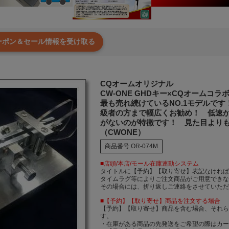
クーポン＆セール情報を受け取る
CQオームオリジナル
CW-ONE GHDキー×CQオームコ
最も売れ続けているNO.1モデルで
級者の方まで幅広くお勧め！ 低速
がないのが特徴です！ 見た目より
（CWONE）
商品番号
OR-074M
■店頭/本店/モール在庫連動システム
タイトルに【予約】【取り寄せ】表記なけれ
タイムラグ等によりご注文商品がご用意でき
その場合には、折り返しご連絡をさせていた
■【予約】【取り寄せ】商品を注文する場合
【予約】【取り寄せ】商品を含む場合、それ
す。
・在庫がある商品の先発送をご希望の際はカ