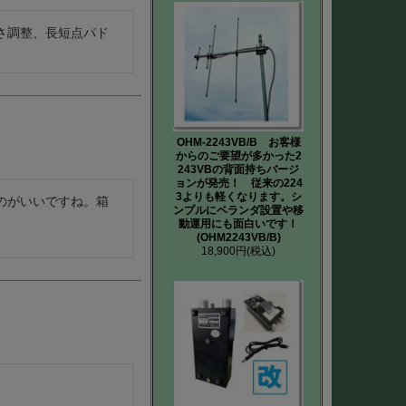
さ調整、長短点パド
OHM-2243VB/B お客様
からのご要望が多かった2
243VBの背面持ちバージ
ョンが発売！ 従来の224
3よりも軽くなります。シ
のがいいですね。箱
ンプルにベランダ設置や移
動運用にも面白いです！
(OHM2243VB/B)
18,900円
(税込)