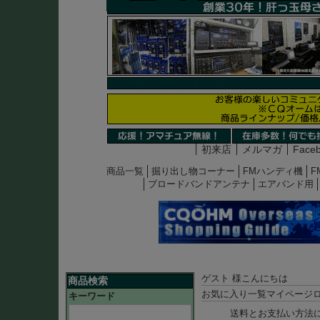
初来店
メルマガ
Face
商品一覧
掘り出し物コーナー
FMハンディ機
F
ブロードバンドアンテナ
エアバンド用
ゲスト 様こんにちは
商品検索
お気に入り一覧
マイページ
キーワード
送料とお支払い方法