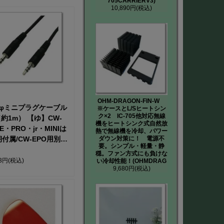
705CARRIERV3)
10,890円
(税込)
OHM-DRAGON-FIN-W
.5φミニプラグケーブル
※ケースとL/Sヒートシン
ク×2 IC-705他対応無線
約1m） 【ゆ】CW-
機をヒートシンク式自然放
E・PRO・jr・MINIは
熱で無線機を冷却、パワー
付属/CW-EPO用別売
ダウン対策に！ 電源不
要。シンプル・軽量・静
りオプション
穏。ファン方式にも負けな
53円
(税込)
い冷却性能！(OHMDRAG
9,680円
(税込)