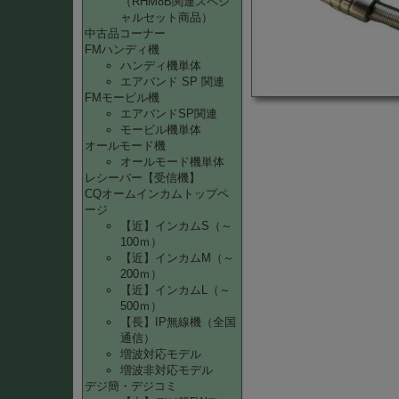
（RHM8B関連スペシ
ャルセット商品）
中古品コーナー
FMハンディ機
ハンディ機単体
エアバンド SP 関連
FMモービル機
エアバンドSP関連
モービル機単体
オールモード機
オールモード機単体
レシーバー【受信機】
CQオームインカムトップペ
ージ
【近】インカムS（～
100ｍ）
【近】インカムM（～
200ｍ）
【近】インカムL（～
500ｍ）
【長】IP無線機（全国
通信）
増波対応モデル
増波非対応モデル
デジ簡・デジコミ