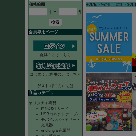
価格範囲
HOME
その他
電鍵
GOP
円
〜
円
検索
会員専用ページ
会員の方はこちら
はじめてご利用の方はこちら
ゲスト 様こんにちは
商品カテゴリ
オリジナル商品
白紙QSLカード
USBコネクトケーブル
モバイルバッテリー・
充電器
enelong＆充電器
高級革ケース