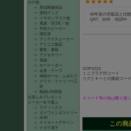
その他
受信関連商品
便利グッズ
40年前の市販品と比較
イヤホンマイク他
QRT   30年　特訓
電源・DCDC・他
外部スピーカー
測定器
アンテナチューナー
アドニス製品
書類・書籍
アクセサリー
電鍵
ローテーター
GOP1022
金具・テープ
ミニプラグ付コード
伸縮ポール・ふみたて
リグとキーとの接続コード
グラス・ファイバー工
研
無線LAN関係
お楽しみプレゼント
※コード等の色は断り無
メーカー名で選ぶ
ラディックス
ダイワインダストリー
AOR
この商
クリエートデザイン
ナガラ電子