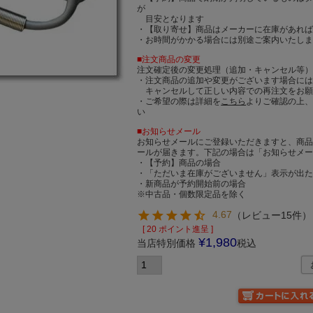
が
目安となります
・【取り寄せ】商品はメーカーに在庫があれば
・お時間がかかる場合には別途ご案内いたし
■注文商品の変更
注文確定後の変更処理（追加・キャンセル等
・注文商品の追加や変更がございます場合に
キャンセルして正しい内容での再注文をお願
・ご希望の際は詳細を
こちら
よりご確認の上
い
■お知らせメール
お知らせメールにご登録いただきますと、商
ールが届きます。下記の場合は「お知らせメ
・【予約】商品の場合
・「ただいま在庫がございません」表示が出
・新商品が予約開始前の場合
※中古品・個数限定品を除く
4.67
（
レビュー15件
）
[
20
ポイント進呈 ]
¥
1,980
当店特別価格
税込