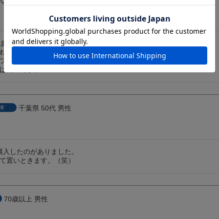
代
男性
ます。

ね。

プラグには、別途

ば良いです。
千葉県
50代
男性
者
購入したのがありました。

て置いときます。（笑）
70歳以上
男性