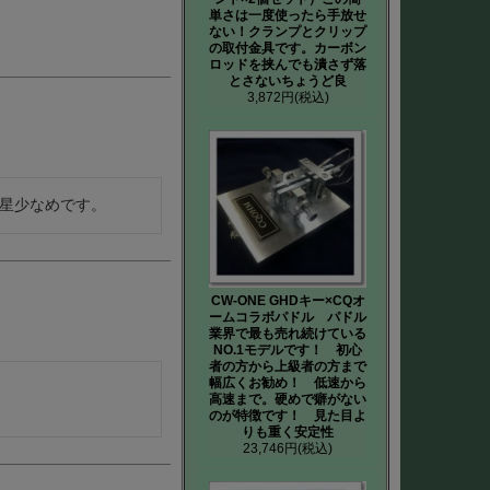
単さは一度使ったら手放せ
ない！クランプとクリップ
の取付金具です。カーボン
ロッドを挟んでも潰さず落
とさないちょうど良
3,872円
(税込)
星少なめです。
CW-ONE GHDキー×CQオ
ームコラボパドル パドル
業界で最も売れ続けている
NO.1モデルです！ 初心
者の方から上級者の方まで
幅広くお勧め！ 低速から
高速まで。硬めで癖がない
のが特徴です！ 見た目よ
りも重く安定性
23,746円
(税込)