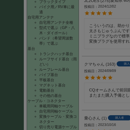
愛知県
60
JL2OES
275
ブラックタイプ
2024/12/02
バイク用／RV車に最
投稿日
適
自宅用アンテナ
自宅用アンテナ全種
こういうのは、助かり
型式で選ぶ（GP・八
太さもじゅうぶんです
木・ダイポール）
ミニプラグなので標準
バンド（希望周波数
変換プラグを使用すれ
帯）で選ぶ
基台
トランクハッチ基台
ルーフサイド基台（雨
クマちゃん
163
どい）
購入
ルーフレール基台
2024/09/09
投稿日
パイプ基台
平板基台
マグネット基台
CQオームさんで前回
電動基台
またまた購入予備とし
その他の基台
ケーブル・コネクター
車載用同軸ケーブル
自宅用同軸ケーブル
変換ケーブル・変換コ
乗心さん
1
購入者
ネクター
2023/10/16
投稿日
切り売り電源ケーブル