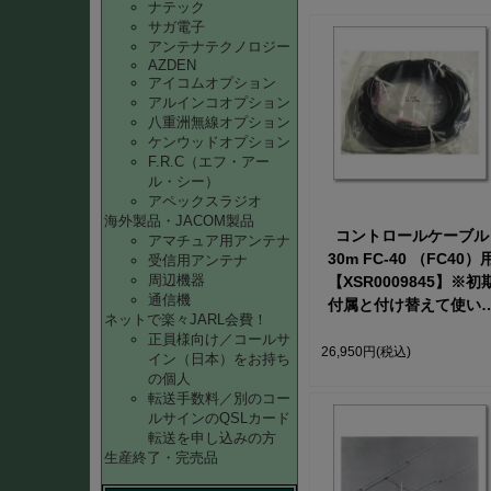
ナテック
サガ電子
アンテナテクノロジー
AZDEN
アイコムオプション
アルインコオプション
八重洲無線オプション
ケンウッドオプション
F.R.C（エフ・アー
ル・シー）
アペックスラジオ
海外製品・JACOM製品
コントロールケーブル
アマチュア用アンテナ
30m FC-40 （FC40）
受信用アンテナ
周辺機器
【XSR0009845】※初
通信機
付属と付け替えて使い
ネットで楽々JARL会費！
す。付け足して使用す
正員様向け／コールサ
ことはできません。
26,950円
(税込)
イン（日本）をお持ち
の個人
転送手数料／別のコー
ルサインのQSLカード
転送を申し込みの方
生産終了・完売品