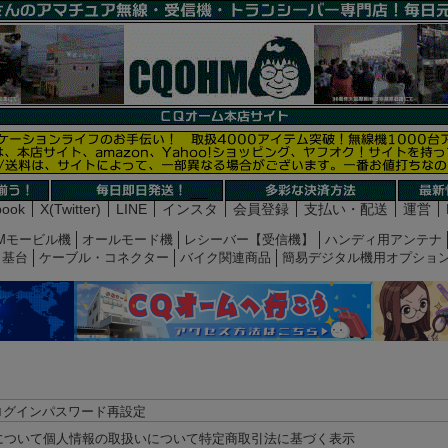
book
X(Twitter)
LINE
インスタ
会員登録
支払い・配送
運営
Mモービル機
オールモード機
レシーバー【受信機】
ハンディ用アンテナ
基台
ケーブル・コネクター
バイク関連商品
簡易デジタル機用オプショ
ログイン
パスワード再設定
について
個人情報の取扱いについて
特定商取引法に基づく表示