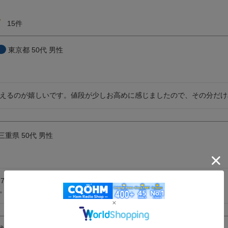
7
15
東京都
50代
男性
えるのが嬉しいです。値段が少しお高めに感じましたので、その分だけ
三重県
50代
男性
C-7760へ入替に伴い、こちらを追加購入しました。

。