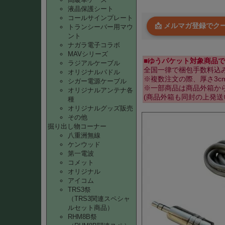
液晶保護シート
コールサインプレート
📩 メルマガ登録で
トランシーバー用マウ
ント
ナガラ電子コラボ
MAVシリーズ
■ゆうパケット対象商品で
ラジアルケーブル
全国一律で梱包手数料込み
オリジナルパドル
※複数注文の際、厚さ3
シガー電源ケーブル
※一部商品は商品外箱か
オリジナルアンテナ各
(商品外箱も同封の上発送
種
オリジナルグッズ販売
その他
掘り出し物コーナー
八重洲無線
ケンウッド
第一電波
コメット
オリジナル
アイコム
TRS3祭
（TRS3関連スペシャ
ルセット商品）
RHM8B祭