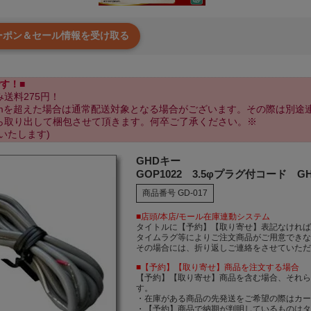
クーポン＆セール情報を受け取る
す！■
送料275円！
cmを超えた場合は通常配送対象となる場合がございます。その際は別途
ら取り出して梱包させて頂きます。何卒ご了承ください。※
いたします)
GHDキー
GOP1022 3.5φプラグ付コード 
商品番号
GD-017
■店頭/本店/モール在庫連動システム
タイトルに【予約】【取り寄せ】表記なけれ
タイムラグ等によりご注文商品がご用意でき
その場合には、折り返しご連絡をさせていた
■【予約】【取り寄せ】商品を注文する場合
【予約】【取り寄せ】商品を含む場合、それ
す。
・在庫がある商品の先発送をご希望の際はカ
・【予約】商品で納期が判明しているものは