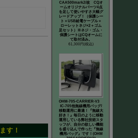
CAA500mark2/改 CQオ
ームオリジナルパーツ4点
を足して使いやすさ大幅グ
レードアップ！（保護シー
ト＋USB給電ケーブル＋
ローレットネジ×2＋ゴム
足セット）※ネジ・ゴム・
保護シートはCQオームに
て取付済み。
61,300円
(税込)
OHM-705-CARRIER-V3
IC-705他無線機用バッグ/
移動運用に最適！『無線大
好き！』毎日のように移動
運用している弊社技術スタ
ッフが、自分の欲しい機能
ます！
を盛り込んで作った『無線
機用バッグ』です！(OHM