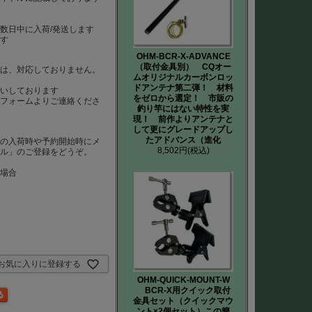
数日中に入荷/発送します
ます
OHM-BCR-X-ADVANCE
（取付金具別） CQオー
）は、対応しておりません。
ムオリジナルカーボンロッ
は
ドアンテナ第二弾！ 材料
いしております
をゼロから選定！ 市販の
、フォームよりご連絡くださ
釣り竿にはない特性を実
現！ 前作よりアンテナと
して更にグレードアップし
たアドバンス（進化
品の入荷時や予約開始時にメ
8,502円
(税込)
ール」のご登録をどうぞ。
た場合
お気に入りに登録する
OHM-QUICK-MOUNT-W
BCR-X用クイック取付
金具セット（クイックマウ
ント×2個セット）この簡