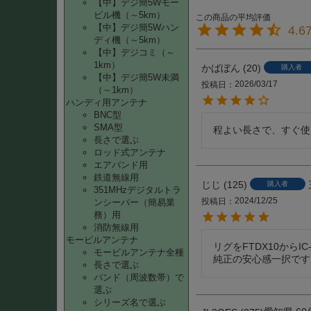
【中】デジ簡5Wモー
ビル機（～5km）
【中】デジ簡5Wハン
4.6
ディ機（～5km）
【中】デジコミ（～
1km）
かばぼん
20
購入者
【中】デジ簡5W未満
2026/03/17
投稿日
（～1km）
ハンディ用アンテナ
BNC型
SMA型
程よい長さで、すぐ使
長さで選ぶ
ロッド式アンテナ
エアバンド用
鉄道無線用
じじ
125
購入者
351MHzデジタルトラ
2024/12/25
投稿日
ンシーバー（簡易業
務）用
消防無線用
モービルアンテナ
リグをFTDX10からI
モービルアンテナ全種
純正の安心感一択です
長さで選ぶ
バンド（周波数帯）で
選ぶ
シリーズ名で選ぶ