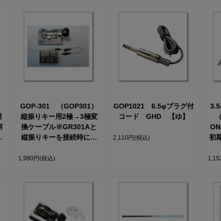
GOP-301 （GOP301）
GOP1021 6.5φプラグ付
3
用
縦振りキー用2極→3極変
コード GHD 【ゆ】
（
期
換ケーブル※GR301Aと
ON
ま
縦振りキーを接続時に使
初期
2,110円
(税込)
る
用【ゆ】
1,980円
(税込)
1,1