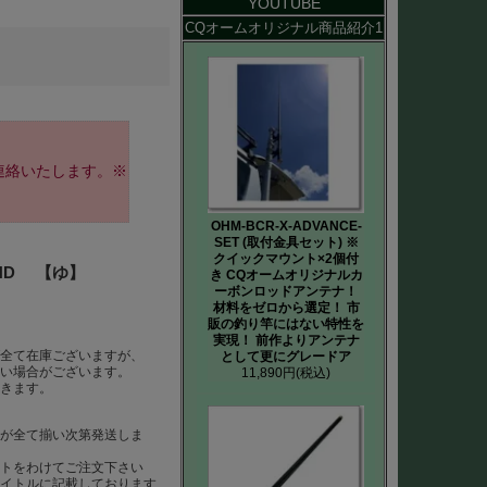
YOUTUBE
CQオームオリジナル商品紹介1
連絡いたします。※
OHM-BCR-X-ADVANCE-
SET (取付金具セット) ※
クイックマウント×2個付
GHD 【ゆ】
き CQオームオリジナルカ
ーボンロッドアンテナ！
材料をゼロから選定！ 市
販の釣り竿にはない特性を
実現！ 前作よりアンテナ
ば全て在庫ございますが、
として更にグレードア
ない場合がございます。
11,890円
(税込)
だきます。
らが全て揃い次第発送しま
ートをわけてご注文下さい
タイトルに記載しております