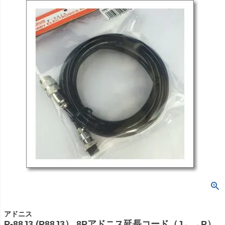
アドニス
P-88J3 (P88J3） 8Pアドニス延長コード（J←→P）