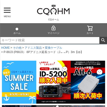
MENU
CQオーム
ホーム
マイページ
カート
HOME
その他
アドニス製品
変換ケーブル
P-88J3 (P88J3） 8Pアドニス延長コード（J←→P）3m【ゆ】