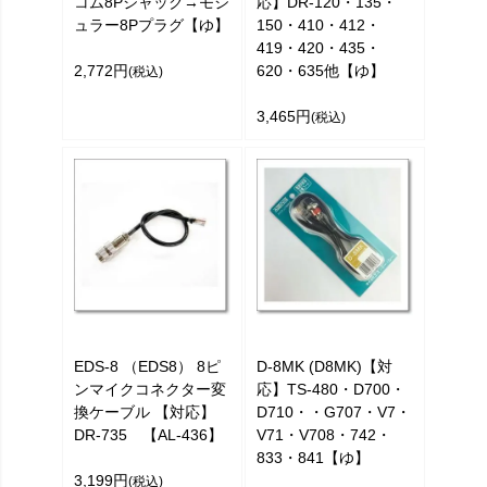
コム8Pジャック→モジ
応】DR-120・135・
ュラー8Pプラグ【ゆ】
150・410・412・
419・420・435・
2,772円
620・635他【ゆ】
(税込)
3,465円
(税込)
EDS-8 （EDS8） 8ピ
D-8MK (D8MK)【対
ンマイクコネクター変
応】TS-480・D700・
換ケーブル 【対応】
D710・・G707・V7・
DR-735 【AL-436】
V71・V708・742・
833・841【ゆ】
3,199円
(税込)