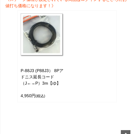
値打ち価格になります！》
P-88J3 (P88J3） 8Pア
ドニス延長コード
（J←→P）3m【ゆ】
4,950円
(税込)