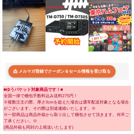
📩 メルマガ登録でクーポン＆セール情報を受け取る
■ゆうパケット対象商品です！■
全国一律で梱包手数料込み送料275円！
※複数注文の際、厚さ3cmを超えた場合は通常配送対象となる場合
がございます。その際は別途連絡いたします。※
※一部商品は商品外箱から取り出して梱包させて頂きます。何卒ご
了承ください。※
(商品外箱も同封の上発送いたします)