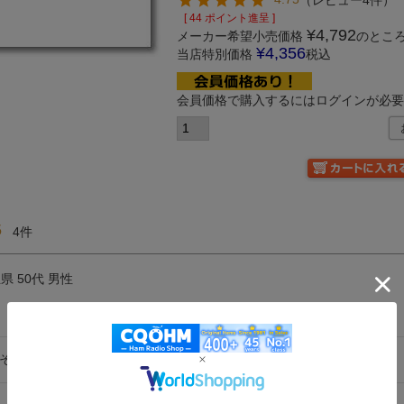
（
レビュー4件
）
[
44
ポイント進呈 ]
¥
4,792
メーカー希望小売価格
のとこ
¥
4,356
当店特別価格
税込
会員価格で購入するにはログインが必
5
4
玉県
50代
男性
そしてCQオーム製、安心感が違います。FTM-200D用に買いました。