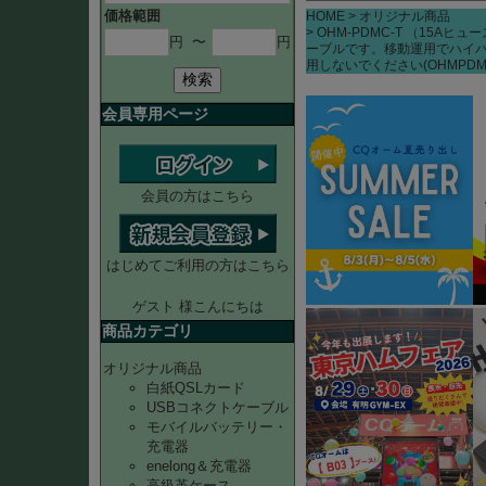
価格範囲
HOME
オリジナル商品
OHM-PDMC-T （15A
円
〜
円
ーブルです。移動運用でハイパ
用しないでください(OHMPDM
検索
会員専用ページ
会員の方はこちら
はじめてご利用の方はこちら
ゲスト 様こんにちは
商品カテゴリ
オリジナル商品
白紙QSLカード
USBコネクトケーブル
モバイルバッテリー・
充電器
enelong＆充電器
高級革ケース