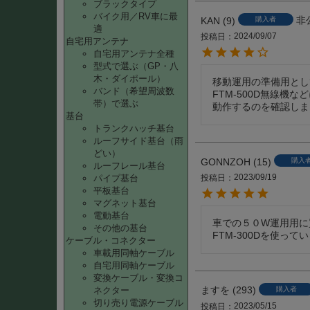
ブラックタイプ
バイク用／RV車に最
非
KAN
9
購入者
適
2024/09/07
投稿日
自宅用アンテナ
自宅用アンテナ全種
型式で選ぶ（GP・八
木・ダイポール）
移動運用の準備用としてP
バンド（希望周波数
FTM-500D無線機
帯）で選ぶ
動作するのを確認しま
基台
トランクハッチ基台
ルーフサイド基台（雨
どい）
GONNZOH
15
購入
ルーフレール基台
2023/09/19
パイプ基台
投稿日
平板基台
マグネット基台
電動基台
車での５０W運用用に
その他の基台
FTM-300Dを使って
ケーブル・コネクター
車載用同軸ケーブル
自宅用同軸ケーブル
変換ケーブル・変換コ
ますを
293
ネクター
購入者
切り売り電源ケーブル
2023/05/15
投稿日