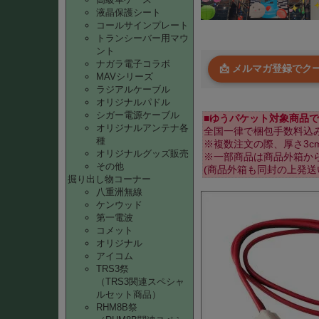
液晶保護シート
コールサインプレート
トランシーバー用マウ
ント
ナガラ電子コラボ
📩 メルマガ登録で
MAVシリーズ
ラジアルケーブル
オリジナルパドル
シガー電源ケーブル
■ゆうパケット対象商品で
オリジナルアンテナ各
全国一律で梱包手数料込み
種
※複数注文の際、厚さ3
オリジナルグッズ販売
※一部商品は商品外箱か
その他
(商品外箱も同封の上発送
掘り出し物コーナー
八重洲無線
ケンウッド
第一電波
コメット
オリジナル
アイコム
TRS3祭
（TRS3関連スペシャ
ルセット商品）
RHM8B祭