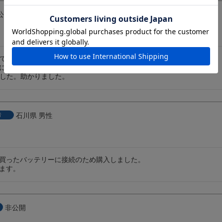
公開
D-MONSTER-1に接続して

などにつなげるように買いました。

した。助かりました。
石川県
男性
者
買ったバッテリーに接続のため購入しました。

います。
非公開