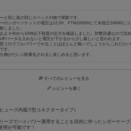
ーと同じ形の同じスペックの物で実験です。

シガーソケットの電圧は12.3V、FTM100DHにて未校正SX600にコメ
験しました。

およそ40から50W以下程度の出力を確認しました。対数目盛なので読め
はUPバータを入れないと電圧が下がるから少し厳しいと思われます。

思うのでフルパワーでやることはほとんど無いでしょうからこれだけパ
です。

ち物がだいぶ軽量化されるし楽しめると思います。
すべてのレビューを見る
レビューを書く
15Aヒューズ内蔵/T型コネクタータイプ）
TERシリーズでハイパワー運用することを目的に作ったシガーケー
使用が可能です！