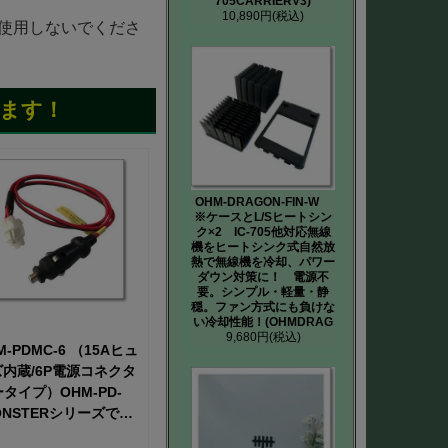
705CARRIERV3)
10,890円
(税込)
切使用しないでくださ
ます！
OHM-DRAGON-FIN-W
※ケースとL/Sヒートシン
ク×2 IC-705他対応無線
機をヒートシンク式自然放
熱で無線機を冷却、パワー
ダウン対策に！ 電源不
要。シンプル・軽量・静
穏。ファン方式にも負けな
い冷却性能！(OHMDRAG
9,680円
(税込)
M-PDMC-6 （15Aヒュ
内蔵/6P電源コネクタ
ータイプ）OHM-PD-
ONSTERシリーズでハ
パワー運用することを