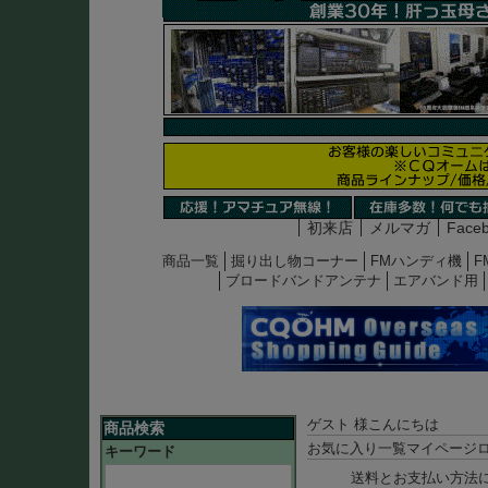
初来店
メルマガ
Face
商品一覧
掘り出し物コーナー
FMハンディ機
F
ブロードバンドアンテナ
エアバンド用
ゲスト 様こんにちは
商品検索
お気に入り一覧
マイページ
キーワード
送料とお支払い方法