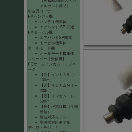
（RHM8B関連スペシ
ャルセット商品）
中古品コーナー
FMハンディ機
ハンディ機単体
エアバンド SP 関連
FMモービル機
エアバンドSP関連
モービル機単体
オールモード機
オールモード機単体
レシーバー【受信機】
CQオームインカムトップペ
ージ
【近】インカムS（～
100ｍ）
【近】インカムM（～
200ｍ）
【近】インカムL（～
500ｍ）
【長】IP無線機（全国
通信）
増波対応モデル
増波非対応モデル
デジ簡・デジコミ