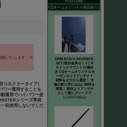
YOUTUBE
CQオームオリジナル商品紹介1
連絡いたします。※
OHM-BCR-X-ADVANCE-
SET (取付金具セット) ※
クイックマウント×2個付
き CQオームオリジナルカ
ーボンロッドアンテナ！
材料をゼロから選定！ 市
蔵/T型コネクタータイプ）
販の釣り竿にはない特性を
実現！ 前作よりアンテナ
ハイパワー運用することを
として更にグレードア
移動運用でハイパワー使
11,890円
(税込)
ONSTERシリーズ専用
は一切使用しないでくだ