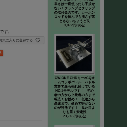
単さは一度使ったら手放せ
ない！クランプとクリップ
ろ
の取付金具です。カーボン
ロッドを挟んでも潰さず落
とさないちょうど良
3,872円
(税込)
要です。
お気に入りに登録する
CW-ONE GHDキー×CQオ
ームコラボパドル パドル
業界で最も売れ続けている
NO.1モデルです！ 初心
者の方から上級者の方まで
幅広くお勧め！ 低速から
高速まで。硬めで癖がない
のが特徴です！ 見た目よ
りも重く安定性
23,746円
(税込)