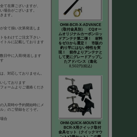
ば全て在庫ございますが、
ない場合がございます。
だきます。
OHM-BCR-X-ADVANCE
らが全て揃い次第発送しま
（取付金具別） CQオー
ムオリジナルカーボンロッ
ートをわけてご注文下さい
ドアンテナ第二弾！ 材料
タイトルに記載しております
をゼロから選定！ 市販の
釣り竿にはない特性を実
現！ 前作よりアンテナと
数日中に入荷/発送します
して更にグレードアップし
ます
たアドバンス（進化
8,502円
(税込)
）は、対応しておりません。
は
いしております
、フォームよりご連絡くださ
品の入荷時や予約開始時にメ
ール」のご登録をどうぞ。
た場合
OHM-QUICK-MOUNT-W
BCR-X用クイック取付
金具セット（クイックマウ
ント×2個セット）この簡