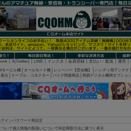
book
X(Twitter)
LINE
インスタ
会員登録
支払い・配送
運営
Mモービル機
オールモード機
レシーバー【受信機】
ハンディ用アンテナ
基台
ケーブル・コネクター
バイク関連商品
簡易デジタル機用オプショ
ログイン
パスワード再設定
について
個人情報の取扱いについて
特定商取引法に基づく表示