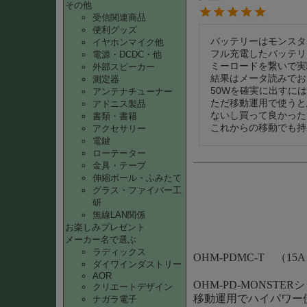
その他
受信関連商品
便利グッズ
バッテリーはモンスタ
イヤホンマイク他
フル充電したバッテリーの
電源・DCDC・他
ミーロードを繋いで実
外部スピーカー
結果はメータ読みでお
測定器
50Wを確実に出すに
アンテナチューナー
ただ移動運用で使うと
アドニス製品
ないし買って良かった
書類・書籍
これからの移動でも持
アクセサリー
電鍵
ローテーター
金具・テープ
伸縮ポール・ふみたて
グラス・ファイバー工
研
無線LAN関係
お楽しみプレゼント
メーカー名で選ぶ
ラディックス
OHM-PDMC-T （
ダイワインダストリー
AOR
OHM-PD-MONS
クリエートデザイン
移動運用でハイパワー
ナガラ電子