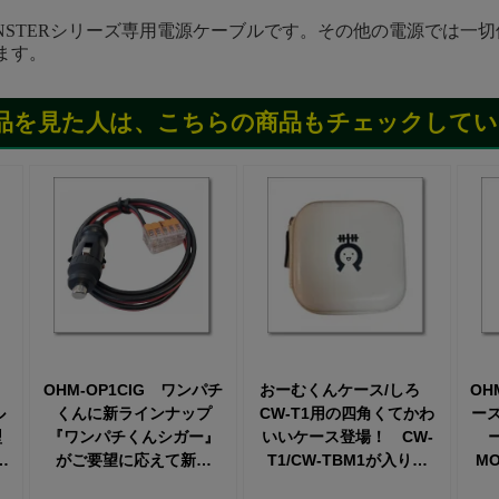
MONSTERシリーズ専用電源ケーブルです。その他の電源では一
ます。
品を見た人は、こちらの商品もチェックしてい
）
OHM-OP1CIG ワンパチ
おーむくんケース/しろ
OH
ル
くんに新ラインナップ
CW-T1用の四角くてかわ
ーズ
型
『ワンパチくんシガー』
いいケース登場！ CW-
ク
がご要望に応えて新登
T1/CW-TBM1が入りま
M
モ
場！安定化電源/12V車の
す。※要望が多かった
イ