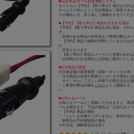
■店頭/本店/モール在庫連動システム
タイトルに【予約】【取り寄せ】表記なけれ
タイムラグ等によりご注文商品がご用意でき
その場合には、折り返しご連絡をさせていた
■【予約】【取り寄せ】商品を注文する場合
【予約】【取り寄せ】商品を含む場合、それ
す。
・在庫がある商品の先発送をご希望の際はカ
・【予約】商品で納期が判明しているものは
が
目安となります
・【取り寄せ】商品はメーカーに在庫があれば
・お時間がかかる場合には別途ご案内いたし
■注文商品の変更
注文確定後の変更処理（追加・キャンセル等
・注文商品の追加や変更がございます場合に
キャンセルして正しい内容での再注文をお願
・ご希望の際は詳細を
こちら
よりご確認の上
い
■お知らせメール
お知らせメールにご登録いただきますと、商
ールが届きます。下記の場合は「お知らせメ
・【予約】商品の場合
・「ただいま在庫がございません」表示が出
・新商品が予約開始前の場合
※中古品・個数限定品を除く
4.75