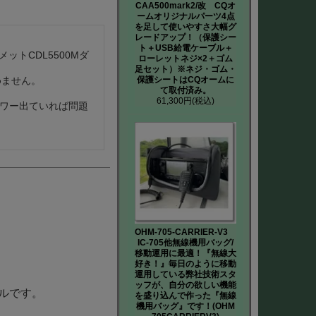
CAA500mark2/改 CQオ
ームオリジナルパーツ4点
を足して使いやすさ大幅グ
レードアップ！（保護シー
ト＋USB給電ケーブル＋
ットCDL5500Mダ
ローレットネジ×2＋ゴム
足セット）※ネジ・ゴム・
保護シートはCQオームに
ません。

て取付済み。
61,300円
(税込)
ワー出ていれば問題
OHM-705-CARRIER-V3
IC-705他無線機用バッグ/
移動運用に最適！『無線大
好き！』毎日のように移動
運用している弊社技術スタ
ッフが、自分の欲しい機能
ブルです。
を盛り込んで作った『無線
機用バッグ』です！(OHM