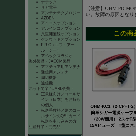
ナテック
サガ電子
【注意】OHM-PD-
アンテナテクノロジー
い。故障の原因となり
AZDEN
アイコムオプション
アルインコオプション
この商
八重洲無線オプション
ケンウッドオプション
F.R.C（エフ・アー
ル・シー）
アペックスラジオ
海外製品・JACOM製品
アマチュア用アンテナ
受信用アンテナ
周辺機器
通信機
ネットで楽々JARL会費！
正員様向け／コールサ
イン（日本）をお持ち
の個人
OHM-KC1（2-CPFT-2
転送手数料／別のコー
簡単シガー電源ケーブ
ルサインのQSLカード
（20W機用） 2スケT
転送を申し込みの方
15Aヒューズ T型コネ
生産終了・完売品
ター付きで144/430MHz