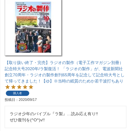
【取り扱い終了・完売】ラジオの製作（電子工作マガジン別冊）
記念特大号2020年/ラ製復活！ 「ラジオの製作」が、電波新聞社
創立70周年・ラジオの製作創刊65周年を記念して記念特大号とし
て帰ってきました！【ゆ】※当時の紙質のためか若干波打ちあり
購入者
投稿日
2020/09/17
ラジオ少年のバイブル『ラ製』…読み応え有り!!

ぜひ復刊を(^O^)v!!