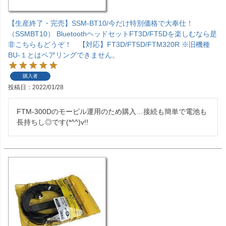
【生産終了・完売】SSM-BT10/今だけ特別価格で大奉仕！
（SSMBT10） BluetoothヘッドセットFT3D/FT5Dを楽しむなら是
非こちらもどうぞ！ 【対応】FT3D/FT5D/FTM320R ※旧機種
BU-１とはペアリングできません。
購入者
投稿日
2022/01/28
FTM-300Dのモービル運用のため購入…接続も簡単で電池も
長持ちし◎です(*^^)v!!