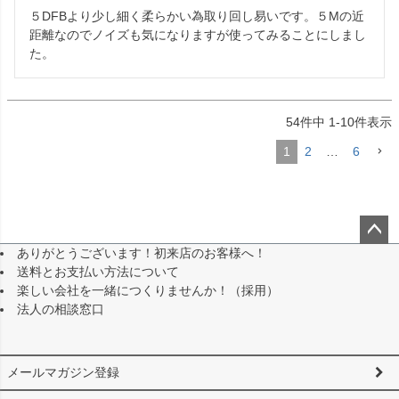
５DFBより少し細く柔らかい為取り回し易いです。５Mの近
距離なのでノイズも気になりますが使ってみることにしまし
た。
54
件中
1
-
10
件表示
1
2
…
6
ありがとうございます！初来店のお客様へ！
ペー
送料とお支払い方法について
ジト
楽しい会社を一緒につくりませんか！（採用）
ップ
法人の相談窓口
へ
メールマガジン登録