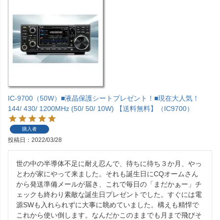
IC-9700（50W）■液晶保護シートプレゼント！■現在大人気！
144/ 430/ 1200MHz (50/ 50/ 10W) 【送料無料】（IC9700）
購入者
投稿日
2022/03/28
世の中の半導体不足に耐え忍んで、待ちに待ち３か月、やっ
とわが家にやって来ました。それも誕生日にCQオームさん
から発送準備メールが届き、これで毎日の「まだかぁー」チ
ェックも終わり素敵な誕生日プレゼントでした。すぐには電
源SWも入れられずに大事に眺めていました。構えも精悍で
これから使い倒します。なんだかこのままでも月まで飛びそ