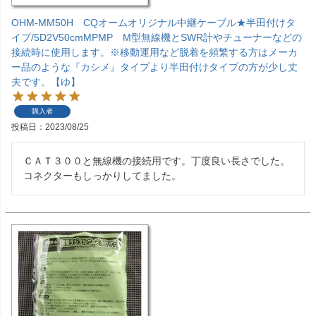
OHM-MM50H CQオームオリジナル中継ケーブル★半田付けタ
イプ/5D2V50cmMPMP M型無線機とSWR計やチューナーなどの
接続時に使用します。※移動運用など脱着を頻繁する方はメーカ
ー品のような『カシメ』タイプより半田付けタイプの方が少し丈
夫です。【ゆ】
購入者
投稿日
2023/08/25
ＣＡＴ３００と無線機の接続用です。丁度良い長さでした。