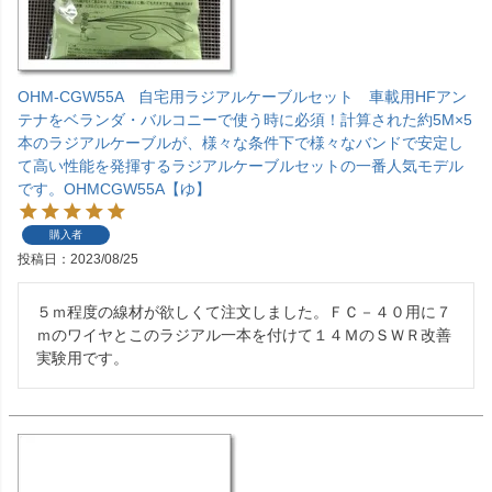
OHM-CGW55A 自宅用ラジアルケーブルセット 車載用HFアン
テナをベランダ・バルコニーで使う時に必須！計算された約5M×5
本のラジアルケーブルが、様々な条件下で様々なバンドで安定し
て高い性能を発揮するラジアルケーブルセットの一番人気モデル
です。OHMCGW55A【ゆ】
購入者
投稿日
2023/08/25
５ｍ程度の線材が欲しくて注文しました。ＦＣ－４０用に７
ｍのワイヤとこのラジアル一本を付けて１４ＭのＳＷＲ改善
実験用です。