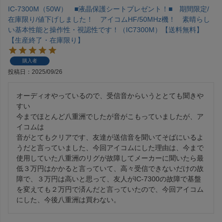
IC-7300M（50W） ■液晶保護シートプレゼント！■ 期間限定/
在庫限り/値下げしました！ アイコムHF/50MHz機！ 素晴らし
い基本性能と操作性・視認性です！（IC7300M）【送料無料】
【生産終了・在庫限り】
購入者
投稿日
2025/09/26
オーディオやっているので、受信音からいうととても聞きや
すい

今までほとんど八重洲でしたが音がこもっていましたが、ア
イコムは

音がとてもクリアです、友達が送信音を聞いてそばにいるよ
うだと言っていました、今回アイコムにした理由は、今まで
使用していた八重洲のリグが故障してメーカーに聞いたら最
低３万円はかかると言っていて、高々受信できないだけの故
障で、３万円は高いと思って、友人がIC-7300の故障で基盤
を変えても２万円で済んだと言っていたので、今回アイコム
にした、今後八重洲は買わない。