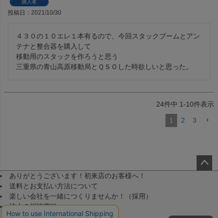
購入者
投稿日
2021/10/30
４３０の１０エレ１本有るので、今回スタックブームとアン
テナと整合器を購入して

移動用のスタックを作ろうと思う

三重県の青山高原移動局とＱＳＯした時欲しいと思った。
24
件中
1
-
10
件表示
1
2
3
ありがとうございます！初来店のお客様へ！
ペー
送料とお支払い方法について
ジト
楽しい会社を一緒につくりませんか！（採用）
ップ
法人の相談窓口
へ