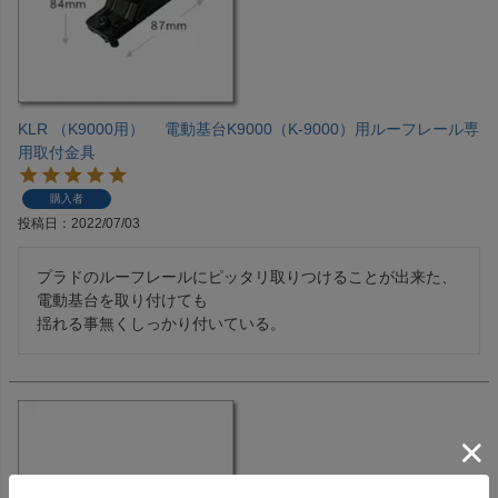
KLR （K9000用） 電動基台K9000（K-9000）用ルーフレール専
用取付金具
購入者
投稿日
2022/07/03
プラドのルーフレールにピッタリ取りつけることが出来た、
電動基台を取り付けても

揺れる事無くしっかり付いている。