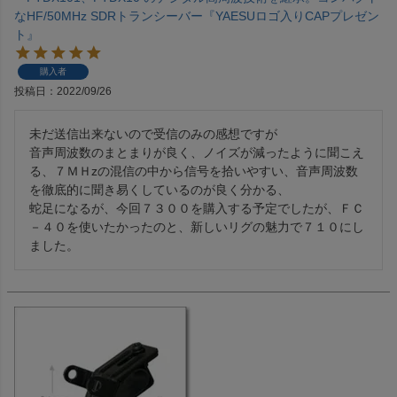
なHF/50MHz SDRトランシーバー『YAESUロゴ入りCAPプレゼン
ト』
購入者
投稿日
2022/09/26
未だ送信出来ないので受信のみの感想ですが

音声周波数のまとまりが良く、ノイズが減ったように聞こえ
る、７ＭＨzの混信の中から信号を拾いやすい、音声周波数
を徹底的に聞き易くしているのが良く分かる、

蛇足になるが、今回７３００を購入する予定でしたが、ＦＣ
－４０を使いたかったのと、新しいリグの魅力で７１０にし
ました。