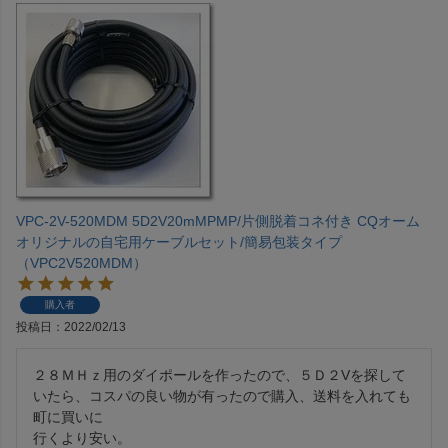
VPC-2V-520MDM 5D2V20mMPMP/片側脱着コネ付き CQオーム
オリジナルの自宅用ケーブルセット/簡易包装タイプ
（VPC2V520MDM）
購入者
投稿日
2022/02/13
２８ＭＨｚ用のダイポールを作ったので、５Ｄ２Vを探して
いたら、コスパの良い物が有ったので購入、送料を入れても
町に買いに

行くより安い。