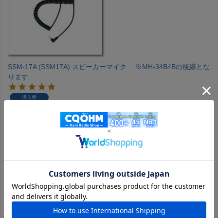
SSM-17A (SSM17A) スピーカーマイク ※MH-34B4Bの後継とな
ります
購入者
投稿日
2023/04/20
VX-3につけると本体より大きく見えるが

運用のしやすさを考えると持っていて

困ることはない