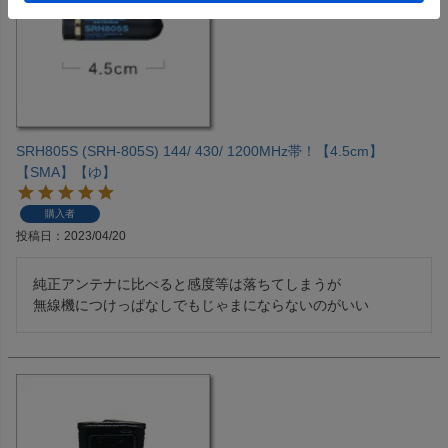
SRH805S (SRH-805S) 144/ 430/ 1200MHz帯！【4.5cm】
【SMA】【ゆ】
購入者
投稿日
2023/04/20
純正アンテナに比べると感度等は落ちてしまうが
