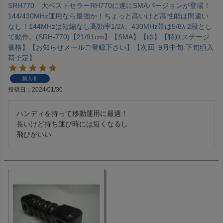
SRH770 大ベストセラーRH770に遂にSMAバージョンが登場！
144/430MHz運用なら最強か！ちょっと高いけど高性能は間違い
なし！144MHzは短縮なし高効率1/2λ、430MHz帯は5/8λ 2段とし
て動作。(SRH-770)【21/91cm】【SMA】【ゆ】【特別ステージ
価格】【お知らせメールご登録下さい】【次回_9月中旬-下旬頃入
荷予定】
購入者
投稿日
2024/01/30
ハンディを持って移動運用に最適！

長いけど持ち運び時には短くなるし
