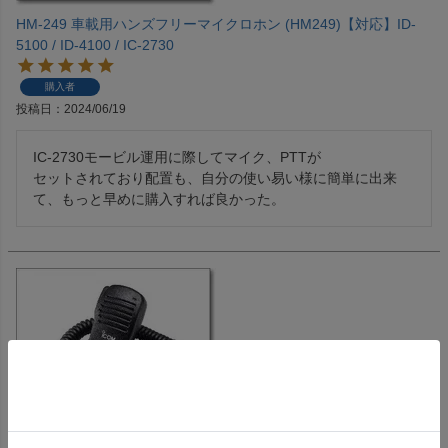
HM-249 車載用ハンズフリーマイクロホン (HM249)【対応】ID-
5100 / ID-4100 / IC-2730
購入者
投稿日
2024/06/19
IC-2730モービル運用に際してマイク、PTTが

セットされており配置も、自分の使い易い様に簡単に出来
て、もっと早めに購入すれば良かった。