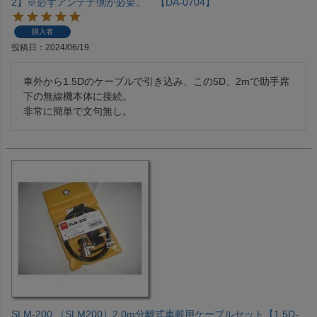
2】※必ずアンテナ側が必要。 【DA-0704】
購入者
投稿日
2024/06/19
車外から1.5Dのケーブルで引き込み、この5D、2mで助手席
下の無線機本体に接続。

非常に簡単で文句無し。
SLM-200 （SLM200）2.0m分離式車載用ケーブルセット【1.5D-