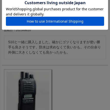
HM-158LA スピーカーマイクロホン(HM158LA)【対応】IC-S10 /
IC-T10
購入者
投稿日
2023/08/20
S10と一緒に購入しました。確かにゴツくなりますが使い勝
手も良さそうです。防水は求めなくて良いかも。その分余り
外側に大きくしなくても良かったかも。