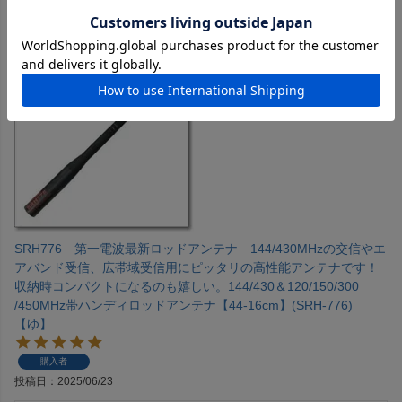
SRH776 第一電波最新ロッドアンテナ 144/430MHzの交信やエ
アバンド受信、広帯域受信用にピッタリの高性能アンテナです！
収納時コンパクトになるのも嬉しい。144/430＆120/150/300
/450MHz帯ハンディロッドアンテナ【44-16cm】(SRH-776)
【ゆ】
購入者
投稿日
2025/06/23