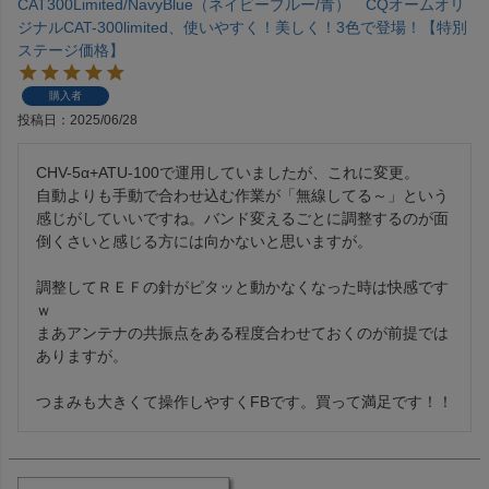
CAT300Limited/NavyBlue（ネイビーブルー/青） CQオームオリ
ジナルCAT-300limited、使いやすく！美しく！3色で登場！【特別
ステージ価格】
購入者
投稿日
2025/06/28
CHV-5α+ATU-100で運用していましたが、これに変更。

自動よりも手動で合わせ込む作業が「無線してる～」という
感じがしていいですね。バンド変えるごとに調整するのが面
倒くさいと感じる方には向かないと思いますが。

調整してＲＥＦの針がピタッと動かなくなった時は快感です
ｗ

まあアンテナの共振点をある程度合わせておくのが前提では
ありますが。

つまみも大きくて操作しやすくFBです。買って満足です！！