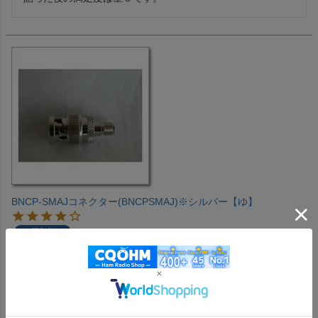
BNCP-SMAJコネクター(BNCPSMAJ)※シルバー【ゆ】
購入者
投稿日
2025/06/23
安心のCQオームさんで購入しました。

アマゾンでも同様のものがより安価で買えますが、品質が心
配で。。。