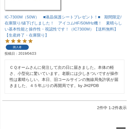
IC-7300M（50W） ■液晶保護シートプレゼント！■ 期間限定/
在庫限り/値下げしました！ アイコムHF/50MHz機！ 素晴らし
い基本性能と操作性・視認性です！（IC7300M）【送料無料】
【生産終了・在庫限り】
購入者
投稿日
2019/04/23
ＣＱオームさんに発注して次の日に届きました。本体の軽
さ、小型化に驚いています。老眼には少しきついですが操作
性は素晴らしい。本日、旧コールサインの無線局免許状が届
きました、４５年ぶりの再開局です。by JH2PDB
2
件中
1
-
2
件表示