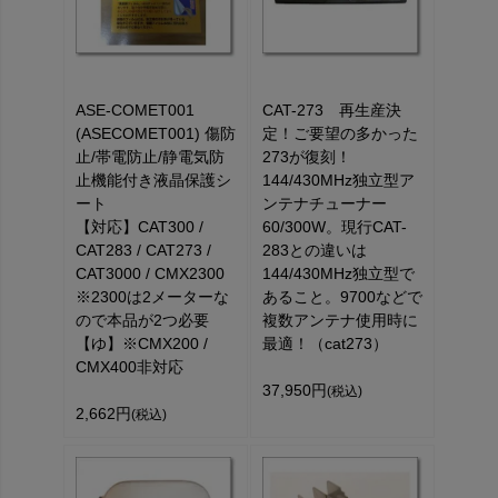
ASE-COMET001
CAT-273 再生産決
(ASECOMET001) 傷防
定！ご要望の多かった
止/帯電防止/静電気防
273が復刻！
止機能付き液晶保護シ
144/430MHz独立型ア
ート
ンテナチューナー
【対応】CAT300 /
60/300W。現行CAT-
CAT283 / CAT273 /
283との違いは
CAT3000 / CMX2300
144/430MHz独立型で
※2300は2メーターな
あること。9700などで
ので本品が2つ必要
複数アンテナ使用時に
【ゆ】※CMX200 /
最適！（cat273）
CMX400非対応
37,950円
(税込)
2,662円
(税込)