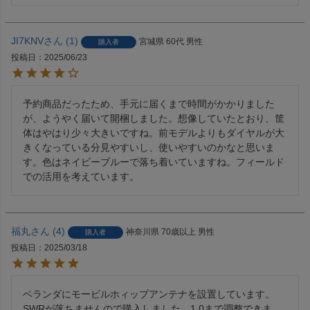
JI7KNV
1
宮城県
60代
男性
購入者
投稿日
2025/06/23
予約商品だったため、手元に届くまで時間がかかりました
が、ようやく届いて開梱しました。想像していたとおり、筐
体はやはり少々大きいですね。前モデルよりもダイヤルが大
きくなっている分見やすいし、使いやすいのかなと思いま
す。色はネイビーブルーで落ち着いていますね。フィールド
での活用を考えています。
福丸
4
神奈川県
70歳以上
男性
購入者
投稿日
2025/03/18
ベランダにモービルホィップアンテナを設置しています。

SWRが落ちませんので購入しました。1.0まで調整できま