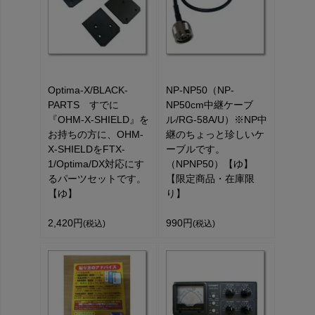
Optima-X/BLACK-
NP-NP50（NP-
PARTS すでに
NP50cm中継ケーブ
『OHM-X-SHIELD』を
ル/RG-58A/U）※NP中
お持ちの方に、OHM-
継のちょっと珍しいケ
X-SHIELDをFTX-
ーブルです。
1/Optima/DX対応にす
（NPNP50）【ゆ】
るパーツセットです。
【限定商品・在庫限
【ゆ】
り】
2,420円
990円
(税込)
(税込)