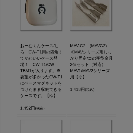
おーむくんケース/し
MAV-G2 (MAVG2)
ろ CW-T1用の四角く
※MAVシリーズ用しっ
てかわいいケース登
かり固定/コの字型金具
場！ CW-T1/CW-
2個セット（対応）
TBM1が入ります。※
MAV1/MAV2シリーズ
要望が多かったCW-T1
用【ゆ】
にベースマグネットを
つけたまま収納できる
1,418円
(税込)
ケースです。【ゆ】
1,452円
(税込)