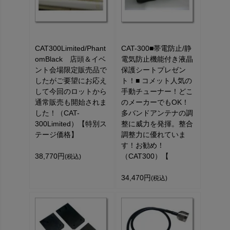
CAT300Limited/Phant
CAT-300■帯電防止/静
omBlack 店頭＆イベ
電気防止機能付き液晶
ント会場限定販売品で
保護シートプレゼン
したがご要望にお応え
ト！■ コメット人気の
して今回のロットから
手動チューナー！どこ
通常販売も開始されま
のメーカーでもOK！
した！（CAT-
多バンドアンテナの調
300Limited）【特別ス
整に威力を発揮。整合
テージ価格】
調整力に優れていま
す！お勧め！
38,770円
（CAT300）【
(税込)
34,470円
(税込)