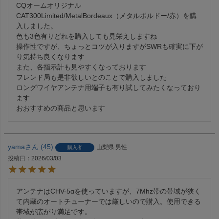
CQオームオリジナル

CAT300Limited/MetalBordeaux（メタルボルドー/赤）を購
入しました。

色も3色有りどれを購入しても見栄えしますね

操作性ですが、ちょっとコツが入りますがSWRも確実に下が
り気持ち良くなります

また、各指示計も見やすくなっております

フレンド局も是非欲しいとのことで購入しました

ロングワイヤアンテナ用端子も有り試してみたくなっており
ます

おおすすめの商品と思います
yama
45
山梨県
男性
購入者
投稿日
2026/03/03
アンテナはCHV-5αを使っていますが、7Mhz帯の帯域が狭く
て内蔵のオートチューナーでは厳しいので購入。使用できる
帯域が広がり満足です。
