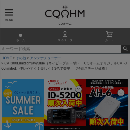
MENU
CQオーム
ホーム
マイページ
カート
HOME
その他
アンテナチューナー
CAT300Limited/NavyBlue（ネイビーブルー/青） CQオームオリジナルCAT-3
00limited、使いやすく！美しく！3色で登場！【特別ステージ価格】