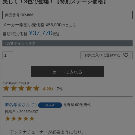
美しく！3色で登場！【特別ステージ価格】
商品番号
OR-866
メーカー希望小売価格
¥
55,000
のところ
¥
37,770
当店特別価格
税込
[
378
ポイント進呈 ]
お気に入りに登録する
カートに入れる
4.86
7
匿名希望
1
長野県
60代
男性
購入者
投稿日
2026/04/07
アンテナチューナーが必要ようになり、
