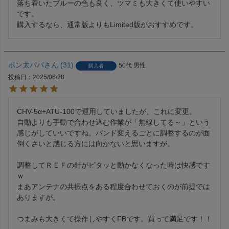
落ち着いたブルーの色も良く、ツマミも大きくて使いやすい
です。

購入するなら、通常版よりもLimited版がおすすめです。
ポン太パパ
31
50代
男性
購入者
投稿日
2025/06/28
CHV-5α+ATU-100で運用していましたが、これに変更。

自動よりも手動で合わせ込む作業が「無線してる～」という
感じがしていいですね。バンド変えるごとに調整するのが面
倒くさいと感じる方には向かないと思いますが。

調整してＲＥＦの針がピタッと動かなくなった時は快感です
ｗ

まあアンテナの共振点をある程度合わせておくのが前提では
ありますが。

つまみも大きくて操作しやすくFBです。買って満足です！！