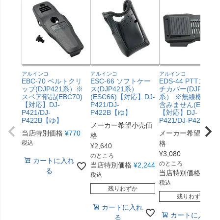
アルインコ
アルインコ
アルインコ
EBC-70 ベルトクリ
ESC-66 ソフトケー
EDS-44 PTTスイッ
ップ(DJP421系）※
ス(DJP421系）
チカバー(DJP421
スペア部品(EBC70)
(ESC66)【対応】DJ-
系） ※無線機本体
【対応】DJ-
P421/DJ-
含みません(EDS44)
P421/DJ-
P422B【ゆ】
【対応】DJ-
P422B【ゆ】
P421/DJ-P422B
メーカー希望小売価
当店特別価格
¥
770
メーカー希望小売
格
税込
格
¥
2,640
¥
3,080
のところ
カートに入れ
のところ
当店特別価格
¥
2,244
る
当店特別価格
¥
2,6
税込
税込
残りわずか
残りわずか
カートに入れ
カートに入れ
る