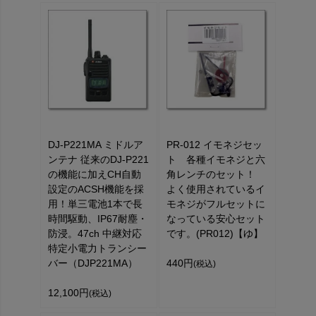
DJ-P221MA ミドルア
PR-012 イモネジセッ
ンテナ 従来のDJ-P221
ト 各種イモネジと六
の機能に加えCH自動
角レンチのセット！
設定のACSH機能を採
よく使用されているイ
用！単三電池1本で長
モネジがフルセットに
時間駆動、IP67耐塵・
なっている安心セット
防浸。47ch 中継対応
です。(PR012)【ゆ】
特定小電力トランシー
バー（DJP221MA）
440円
(税込)
12,100円
(税込)