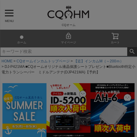
MENU
CQオーム
ホーム
マイページ
カート
HOME
CQオームインカムトップページ
【近】インカムM（～200ｍ）
DJ-P421MA ■CQオームオリジナル液晶保護シートプレゼント■Bluetooth特定小
電力トランシーバー ミドルアンテナ(DJP421MA)【予約】