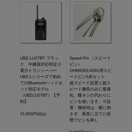
UBZ-LU27BT ブラッ
Speed-Pin （スピード
ク 中継器対応特定小
ピン）
電力トランシーバー
OHM6501/4301用スピ
UBZ-Lシリーズで初め
ードピン5本セット
てのBluetoothヘッドセ
超スピード設置と超ス
ット対応モデル
ピード撤収のみに最適
（UBZLU27BT）【予
化。蝶ネジの代わりに
約】
ピンを使います。※設
置・撤収時は、横に倒
15,800円
さず、垂直に立てた状
(税込)
態でピンを刺し