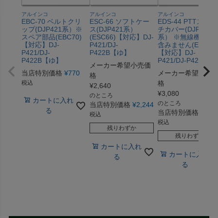
アルインコ
アルインコ
アルインコ
EBC-70 ベルトクリ
ESC-66 ソフトケー
EDS-44 PTTスイッ
ップ(DJP421系）※
ス(DJP421系）
チカバー(DJP421
スペア部品(EBC70)
(ESC66)【対応】DJ-
系） ※無線機本体
【対応】DJ-
P421/DJ-
含みません(EDS44)
P421/DJ-
P422B【ゆ】
【対応】DJ-
P422B【ゆ】
P421/DJ-P422B
メーカー希望小売価
当店特別価格
¥
770
メーカー希望小売
格
税込
格
¥
2,640
¥
3,080
のところ
カートに入れ
のところ
当店特別価格
¥
2,244
る
当店特別価格
¥
2,6
税込
税込
残りわずか
残りわずか
カートに入れ
カートに入れ
る
る