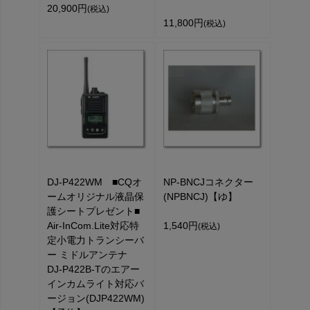
20,900円
(税込)
11,800円
(税込)
DJ-P422WM ■CQオ
NP-BNCJコネクター
ームオリジナル液晶保
(NPBNCJ)【ゆ】
護シートプレゼント■
Air-InCom.Lite対応特
1,540円
(税込)
定小電力トランシーバ
ー ミドルアンテナ
DJ-P422B-Tのエアー
インカムライト対応バ
ージョン(DJP422WM)