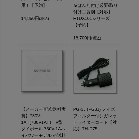
用！【予約】
※はんだ付け必要/取り
付け工賃別【対応】
14,850円
FTDX101シリーズ
(税込)
【予約】
18,700円
(税込)
【メーカー直送/送料実
PG-3J (PG3J) ノイズ
費】730V-
フィルター付シガレッ
1AH(730V1AH) V型
トライターコード【対
ダイポール 730V-1Aハ
応】TH-D75
イパワーモデル ※送料