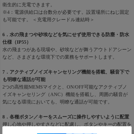
衛生的に充電できます。
※4：電源供給口は台数分が必要です。設置場所にねじ固定
も可能です。 ＜充電用クレードル連結時＞
6．水の飛まつや砂埃などを気にせず使用できる防塵・防水
仕様（IP55）
水の飛まつがある現場や、砂埃などが舞うアウトドアシーン
など、さまざまな環境下での業務をサポートします。
7．アクティブノイズキャンセリング機能を搭載、騒音下で
も明瞭な通話が可能
2つの高性能MEMSマイクと、ON/OFF可能なアクティブノ
イズキャンセリング（ANC）機能を搭載し、周囲の騒音が
気になる環境においても、明瞭な通話が可能です。
8．各種ボタン／キーをスムーズに操作しやすいように配置
押し心地や押しやすさなどに配慮し、ボタンやキーの配置を
スムーズに操作しやすいよう工夫しました。特に無線通信に