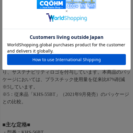
おいて最も重要なPTTボタンはサイズを大きくしています。
なお、使用シーンに合わせて、PTTボタンを押している間だ
け送信する「PTTモード」、または一度PTTボタンを押した
ら再度PTTボタンを押すまで送信を継続する「PTTホールド
モード」を切り替えることが可能です。
9．環境に配慮したサステナブルなパッケージ
本商品は、社会課題の解決や環境負荷の低減に大きく貢献す
るなど当社独自の条件を満たした「サステナブル商品」であ
り、サステナビリティロゴを付与しています。本商品のパッ
ケージにおいては、プラスチック使用量を従来比87%削減
※5しています。
※5：従来品「KHS-55BT」（2021年9月発売）のパッケージ
との比較。
■主な定格■
・型番：KHS-56BT