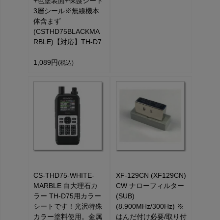
+色塗装面+保護シート
3層シール※無線機本
体含まず
(CSTHD75BLACKMA
RBLE)【対応】TH-D7
1,089円
(税込)
CS-THD75-WHITE-
XF-129CN (XF129CN)
MARBLE 白大理石カ
CW ナローフィルター
ラー TH-D75用カラー
(SUB)
シートです！光沢特殊
(8.900MHz/300Hz) ※
カラー塗料使用。金属
はんだ付け必要/取り付