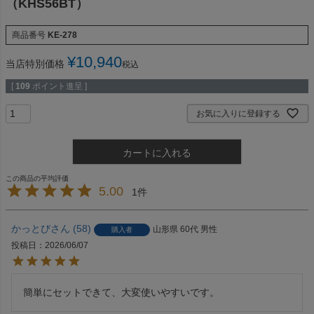
（KHS56BT）
商品番号
KE-278
¥
10,940
当店特別価格
税込
[
109
ポイント進呈 ]
お気に入りに登録する
カートに入れる
5.00
1
かっとび
58
山形県
60代
男性
購入者
投稿日
2026/06/07
簡単にセットできて、大変使いやすいです。