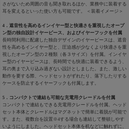
さがないため周囲の音も聞き取れるほか、業務中に装着する
耳を変えるといった使い方も可能です。 ＜装着イメージ＞
4．遮音性を高めるインイヤー型と快適さを重視したオープ
ン型の独自設計イヤーピース、およびイヤーフックを付属
長時間利用に配慮した独自デザインのイヤーピースは、遮音
性を高めるインイヤー型と、圧迫感が少なくより快適さを重
視したオープン型の２種類（各３サイズ）を付属。インイヤ
ー型のイヤーピースは、長時間でも快適に装着できるよう、
耳の奥まで入り込み過ぎない設計としました。また、激しい
動作を要する際、ヘッドセットがずれたり、落下したりする
ケースを防止するイヤーフックも付属します。
5．コンパクトで連結も可能な充電用クレードルを付属
コンパクトで連結もできる充電用クレードルを付属。ヘッド
セット本体とクレードルはマグネットで簡単に着脱が可能で
す。また、複数台を設置※4する場合も連結して整頓しやす
いようにしました。ヘッドセット本体を机などに触れずに、