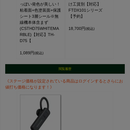
っぽい発色が美しい！
け工賃別【対応】
粘着面+色塗装面+保護
FTDX101シリーズ
シート3層シール※無
【予約】
線機本体含まず
(CSTHD75WHITEMA
18,700円
(税込)
RBLE)【対応】TH-
D75【
1,089円
(税込)
閲覧履歴
《ステージ価格が設定されている商品はログインするとさらにお
値打ち価格になります！》