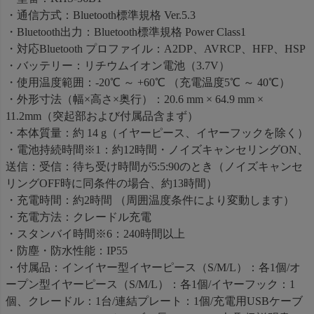
・通信方式：Bluetooth標準規格 Ver.5.3
・Bluetooth出力：Bluetooth標準規格 Power Class1
・対応Bluetooth プロファイル：A2DP、AVRCP、HFP、HSP
・バッテリー：リチウムイオン電池（3.7V）
・使用温度範囲：-20℃ ～ +60℃ （充電温度5℃ ～ 40℃）
・外形寸法（幅×高さ×奥行）：20.6 mm × 64.9 mm ×
11.2mm（突起部および付属品含まず）
・本体質量：約 14 g（イヤーピース、イヤーフックを除く）
・電池持続時間※1：約12時間・ノイズキャンセリングON、
送信：受信：待ち受け時間が5:5:90のとき（ノイズキャンセ
リングOFF時に同条件の場合、約13時間）
・充電時間：約2時間 （周囲温度条件により変動します）
・充電方法：クレードル充電
・スタンバイ時間※6：240時間以上
・防塵・防水性能：IP55
・付属品：インイヤー型イヤーピース（S/M/L）：各1個/オ
ープン型イヤーピース（S/M/L）：各1個/イヤーフック：1
個、クレードル：1台/連結プレート：1個/充電用USBケーブ