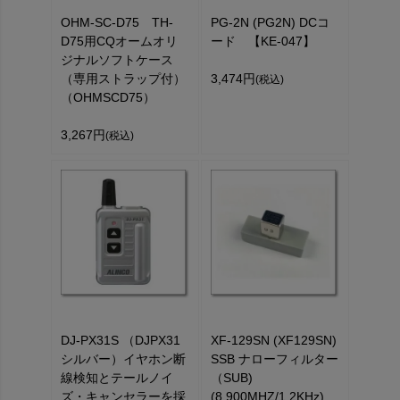
OHM-SC-D75 TH-
PG-2N (PG2N) DCコ
D75用CQオームオリ
ード 【KE-047】
ジナルソフトケース
（専用ストラップ付）
3,474円
(税込)
（OHMSCD75）
3,267円
(税込)
DJ-PX31S （DJPX31
XF-129SN (XF129SN)
シルバー）イヤホン断
SSB ナローフィルター
線検知とテールノイ
（SUB)
ズ・キャンセラーを採
(8.900MHZ/1.2KHz)