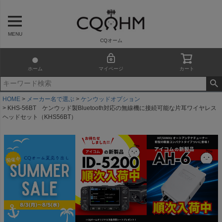
MENU
CQオーム
ホーム
マイページ
カート
HOME
メーカー名で選ぶ
ケンウッドオプション
KHS-56BT ケンウッド製Bluetooth対応の無線機に接続可能な片耳ワイヤレス
ヘッドセット（KHS56BT）