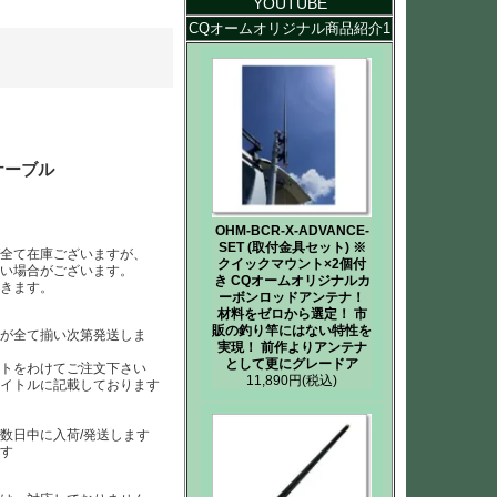
YOUTUBE
CQオームオリジナル商品紹介1
Cケーブル
OHM-BCR-X-ADVANCE-
SET (取付金具セット) ※
ば全て在庫ございますが、
クイックマウント×2個付
ない場合がございます。
き CQオームオリジナルカ
だきます。
ーボンロッドアンテナ！
材料をゼロから選定！ 市
販の釣り竿にはない特性を
らが全て揃い次第発送しま
実現！ 前作よりアンテナ
として更にグレードア
ートをわけてご注文下さい
11,890円
(税込)
タイトルに記載しております
数日中に入荷/発送します
ます