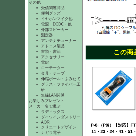
その他
受信関連商品
便利グッズ
イヤホンマイク他
電源・DCDC・他
外部スピーカー
測定器
アンテナチューナー
アドニス製品
この商
書類・書籍
アクセサリー
電鍵
ローテーター
金具・テープ
伸縮ポール・ふみたて
グラス・ファイバー工
研
無線LAN関係
お楽しみプレゼント
メーカー名で選ぶ
ラディックス
ダイワインダストリー
AOR
P-8i（P8i）【対応】FT
クリエートデザイン
11・23・24・41・51
ナガラ電子