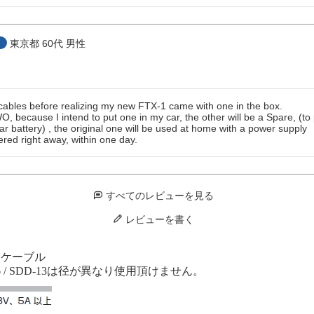
東京都
60代
男性
cables before realizing my new FTX-1 came with one in the box.

O, because I intend to put one in my car, the other will be a Spare, (to 
ar battery) , the original one will be used at home with a power supply

red right away, within one day.
すべてのレビューを見る
レビューを書く
DCケーブル
6 / SDD-13は径が異なり使用頂けません。