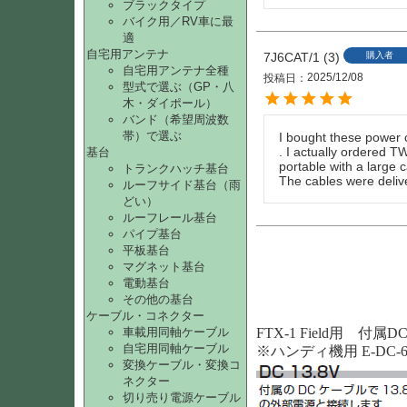
ブラックタイプ
バイク用／RV車に最
適
自宅用アンテナ
7J6CAT/1
3
購入者
自宅用アンテナ全種
2025/12/08
投稿日
型式で選ぶ（GP・八
木・ダイポール）
バンド（希望周波数
帯）で選ぶ
I bought these power 
. I actually ordered TW
基台
portable with a large c
トランクハッチ基台
The cables were delive
ルーフサイド基台（雨
どい）
ルーフレール基台
パイプ基台
平板基台
マグネット基台
電動基台
その他の基台
ケーブル・コネクター
車載用同軸ケーブル
FTX-1 Field用 付属
自宅用同軸ケーブル
※ハンディ機用 E-DC-
変換ケーブル・変換コ
ネクター
切り売り電源ケーブル