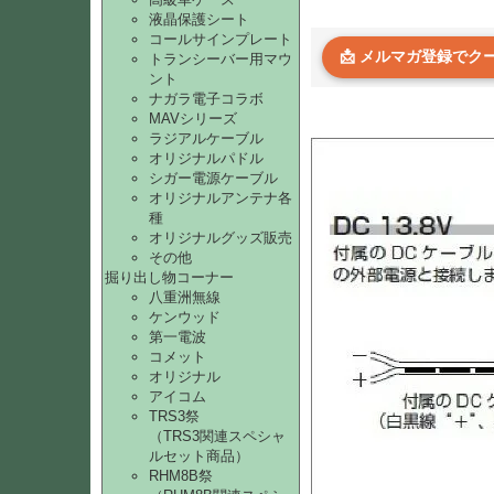
液晶保護シート
コールサインプレート
📩 メルマガ登録で
トランシーバー用マウ
ント
ナガラ電子コラボ
MAVシリーズ
ラジアルケーブル
オリジナルパドル
シガー電源ケーブル
オリジナルアンテナ各
種
オリジナルグッズ販売
その他
掘り出し物コーナー
八重洲無線
ケンウッド
第一電波
コメット
オリジナル
アイコム
TRS3祭
（TRS3関連スペシャ
ルセット商品）
RHM8B祭