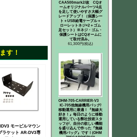
CAA500mark2/改 CQオ
ームオリジナルパーツ4点
を足して使いやすさ大幅グ
レードアップ！（保護シー
ト＋USB給電ケーブル＋
ローレットネジ×2＋ゴム
足セット）※ネジ・ゴム・
保護シートはCQオームに
て取付済み。
61,300円
(税込)
ます！
OHM-705-CARRIER-V3
IC-705他無線機用バッグ/
移動運用に最適！『無線大
好き！』毎日のように移動
運用している弊社技術スタ
ッフが、自分の欲しい機能
MDV3 モービルマウン
を盛り込んで作った『無線
ブラケット AR-DV3専
機用バッグ』です！(OHM