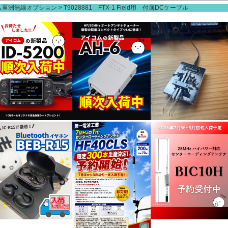
八重洲無線オプション
T9028881 FTX-1 Field用 付属DCケーブル