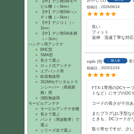
【中】デジ簡5Wモー
ビル機（～5km）
2026/06/14
投稿日
【中】デジ簡5Wハン
ディ機（～5km）
【中】デジコミ（～
良い

1km）
フィット

【中】デジ簡5W未満
追伸　迅速丁寧な対応
（～1km）
ハンディ用アンテナ
BNC型
SMA型
長さで選ぶ
非
cqdx
9
購入者
ロッド式アンテナ
2025/12/16
投稿日
エアバンド用
鉄道無線用
351MHzデジタルトラ
ンシーバー（簡易業
FTX-1専用のDC
務）用
トなど）にサブのDC
消防無線用
コードの長さが十分あ
モービルアンテナ
モービルアンテナ全種
またプラグはL字型なの
長さで選ぶ
ときも、DCコードが
バンド（周波数帯）で
選ぶ
取り寄せですが、少し
シリーズ名で選ぶ