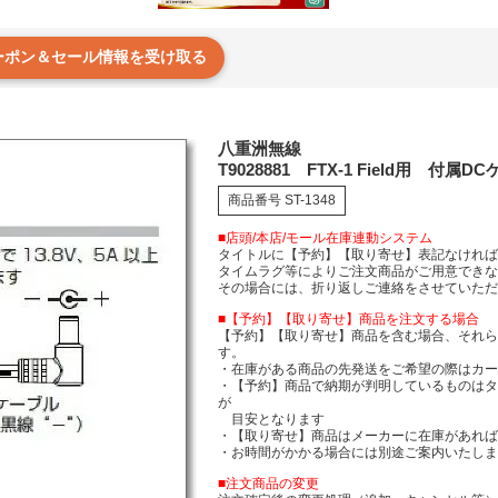
クーポン＆セール情報を受け取る
八重洲無線
T9028881 FTX-1 Field用 付属D
商品番号
ST-1348
■店頭/本店/モール在庫連動システム
タイトルに【予約】【取り寄せ】表記なけれ
タイムラグ等によりご注文商品がご用意でき
その場合には、折り返しご連絡をさせていた
■【予約】【取り寄せ】商品を注文する場合
【予約】【取り寄せ】商品を含む場合、それ
す。
・在庫がある商品の先発送をご希望の際はカ
・【予約】商品で納期が判明しているものは
が
目安となります
・【取り寄せ】商品はメーカーに在庫があれば
・お時間がかかる場合には別途ご案内いたし
■注文商品の変更