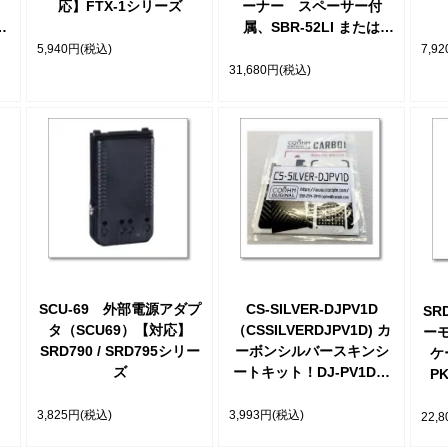
・
応】FTX-1シリーズ
ーナー スペーサー付
属、SBR-52LI または
SCF-1 と同時装着可能
5,940円
(税込)
7,9
（FC80）【対応】FTX-1
31,680円
(税込)
シリーズ
SCU-69 外部電源アダプ
CS-SILVER-DJPV1D
SR
タ（SCU69）【対応】
（CSSILVERDJPV1D) カ
ーモ
SRD790 / SRD795シリー
ーボンシルバースキンシ
ケ
ズ
ートキット！DJ-PV1Dの
P
イメージアップに最適！
【ゆ】ついに登場！ 汚
3,825円
(税込)
3,993円
(税込)
22,
れ・傷防止、他の人と一