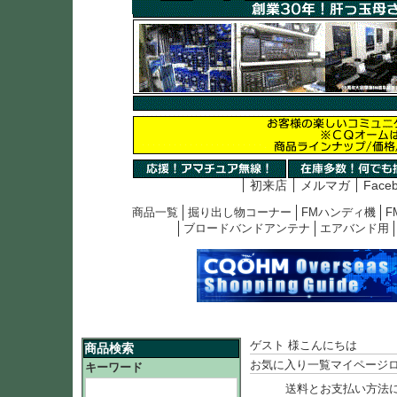
初来店
メルマガ
Face
商品一覧
掘り出し物コーナー
FMハンディ機
F
ブロードバンドアンテナ
エアバンド用
ゲスト 様こんにちは
商品検索
お気に入り一覧
マイページ
キーワード
送料とお支払い方法