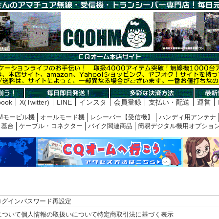
book
X(Twitter)
LINE
インスタ
会員登録
支払い・配送
運営
Mモービル機
オールモード機
レシーバー【受信機】
ハンディ用アンテナ
基台
ケーブル・コネクター
バイク関連商品
簡易デジタル機用オプショ
ログイン
パスワード再設定
について
個人情報の取扱いについて
特定商取引法に基づく表示