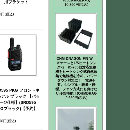
705CARRIERV3)
用ブラケット
10,890円
(税込)
20円
(税込)
OHM-DRAGON-FIN-W
※ケースとL/Sヒートシン
ク×2 IC-705他対応無線
機をヒートシンク式自然放
熱で無線機を冷却、パワー
ダウン対策に！ 電源不
要。シンプル・軽量・静
穏。ファン方式にも負けな
D595 PKG フロントキ
い冷却性能！(OHMDRAG
デル ブラック 【パッ
9,680円
(税込)
ージ仕様】(SRD595-
KGブラック)【予約】
800円
(税込)