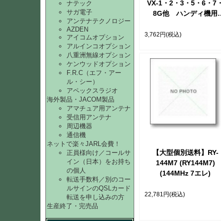
VX-1・2・3・5・6・7
ナテック
サガ電子
8G他 ハンディ機用
アンテナテクノロジー
【ゆ】
AZDEN
3,762円
(税込)
アイコムオプション
アルインコオプション
八重洲無線オプション
ケンウッドオプション
F.R.C（エフ・アー
ル・シー）
アペックスラジオ
海外製品・JACOM製品
アマチュア用アンテナ
受信用アンテナ
周辺機器
通信機
ネットで楽々JARL会費！
【大型個別送料】RY-
正員様向け／コールサ
イン（日本）をお持ち
144M7 (RY144M7)
の個人
(144MHz 7エレ)
転送手数料／別のコー
ルサインのQSLカード
22,781円
(税込)
転送を申し込みの方
生産終了・完売品