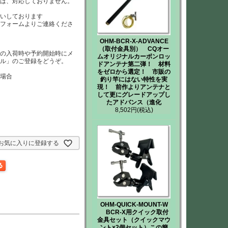
）は、対応しておりません。
は
いしております
、フォームよりご連絡くださ
OHM-BCR-X-ADVANCE
（取付金具別） CQオー
品の入荷時や予約開始時にメ
ムオリジナルカーボンロッ
ール」のご登録をどうぞ。
ドアンテナ第二弾！ 材料
をゼロから選定！ 市販の
た場合
釣り竿にはない特性を実
現！ 前作よりアンテナと
して更にグレードアップし
たアドバンス（進化
8,502円
(税込)
お気に入りに登録する
OHM-QUICK-MOUNT-W
BCR-X用クイック取付
金具セット（クイックマウ
ント×2個セット）この簡