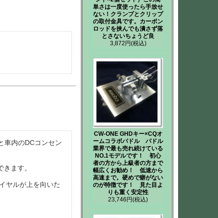
単さは一度使ったら手放せ
ない！クランプとクリップ
の取付金具です。カーボン
ロッドを挟んでも潰さず落
とさないちょうど良
3,872円
(税込)
CW-ONE GHDキー×CQオ
ームコラボパドル パドル
と車内のDCコンセン
業界で最も売れ続けている
NO.1モデルです！ 初心
者の方から上級者の方まで
きます。

幅広くお勧め！ 低速から
高速まで。硬めで癖がない
ダイヤルが上を向いた
のが特徴です！ 見た目よ
りも重く安定性
23,746円
(税込)