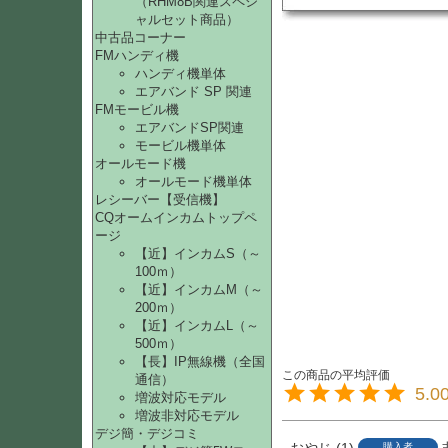
（RHM8B関連スペシ
ャルセット商品）
中古品コーナー
FMハンディ機
ハンディ機単体
エアバンド SP 関連
FMモービル機
エアバンドSP関連
モービル機単体
オールモード機
オールモード機単体
レシーバー【受信機】
CQオームインカムトップペ
ージ
【近】インカムS（～
100ｍ）
【近】インカムM（～
200ｍ）
【近】インカムL（～
500ｍ）
【長】IP無線機（全国
通信）
5.0
増波対応モデル
増波非対応モデル
デジ簡・デジコミ
おやじ
1
購入者