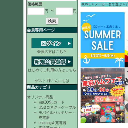
価格範囲
HOME
メーカー名で選ぶ
円
〜
円
検索
会員専用ページ
会員の方はこちら
はじめてご利用の方はこちら
ゲスト 様こんにちは
商品カテゴリ
オリジナル商品
白紙QSLカード
USBコネクトケーブル
モバイルバッテリー・
充電器
enelong＆充電器
高級革ケース