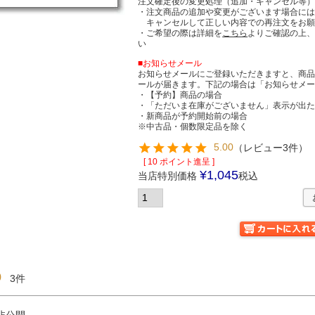
注文確定後の変更処理（追加・キャンセル等
・注文商品の追加や変更がございます場合に
キャンセルして正しい内容での再注文をお願
・ご希望の際は詳細を
こちら
よりご確認の上
い
■お知らせメール
お知らせメールにご登録いただきますと、商
ールが届きます。下記の場合は「お知らせメ
・【予約】商品の場合
・「ただいま在庫がございません」表示が出
・新商品が予約開始前の場合
※中古品・個数限定品を除く
5.00
（
レビュー3件
）
[
10
ポイント進呈 ]
¥
1,045
当店特別価格
税込
0
3
非公開