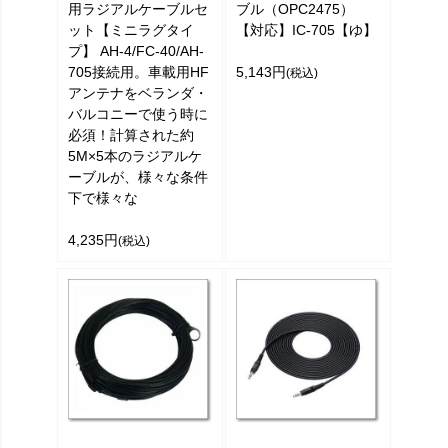
用ラジアルケーブルセ
ブル（OPC2475）
ット【ミニラグタイ
【対応】IC-705【ゆ】
プ】 AH-4/FC-40/AH-
705接続用。車載用HF
5,143円
(税込)
アンテナをベランダ・
バルコニーで使う時に
必須！計算された約
5M×5本のラジアルケ
ーブルが、様々な条件
下で様々な
4,235円
(税込)