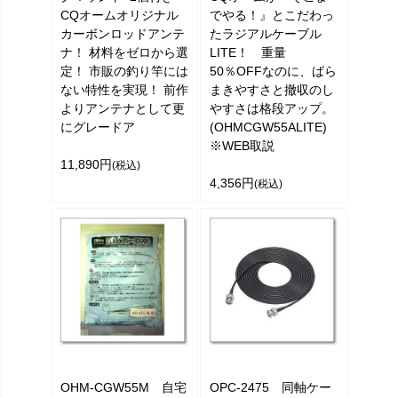
CQオームオリジナル
でやる！』とこだわっ
カーボンロッドアンテ
たラジアルケーブル
ナ！ 材料をゼロから選
LITE！ 重量
定！ 市販の釣り竿には
50％OFFなのに、ばら
ない特性を実現！ 前作
まきやすさと撤収のし
よりアンテナとして更
やすさは格段アップ。
にグレードア
(OHMCGW55ALITE)
※WEB取説
11,890円
(税込)
4,356円
(税込)
OHM-CGW55M 自宅
OPC-2475 同軸ケー