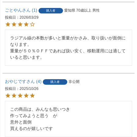
ごとやん
1
愛知県
70歳以上
男性
購入者
投稿日
2026/03/29
ラジアル線の本数が多いと重量がかさみ、取り扱いが面倒に
なります。

重量が５０％ＯＦＦであれば扱い安く、移動運用には適して
いると思います。
おやじです
4
非公開
購入者
投稿日
2025/10/26
この商品は、みんなも思いつき

作ってみようと思う　が

意外と面倒

買えるのが嬉しいです