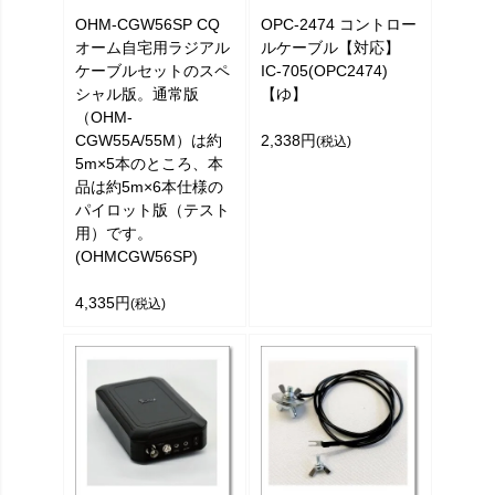
OHM-CGW56SP CQ
OPC-2474 コントロー
オーム自宅用ラジアル
ルケーブル【対応】
ケーブルセットのスペ
IC-705(OPC2474)
シャル版。通常版
【ゆ】
（OHM-
CGW55A/55M）は約
2,338円
(税込)
5m×5本のところ、本
品は約5m×6本仕様の
パイロット版（テスト
用）です。
(OHMCGW56SP)
4,335円
(税込)