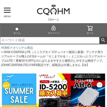
MENU
CQオーム
ホーム
マイページ
カート
HOME
オリジナル商品
OHM-CGW55M-LITE（ミニラグタイプ/チューナー接続に最適）アンテナ用ラ
ジアルケーブル職人のCQオームが『そこまでやる！』とこだわったラジアルケー
ブルLITE！重量50％OFFなのにばらまきやすさと撤収のしやすさは格段アップ。
(OHMCGW55MLITE)※WEB取説です。紙取説は付属しません【ゆ】