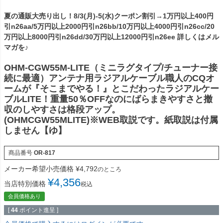
夏の通販大売り出し！8/3(月)-5(水)クーポン割引→1万円以上400円
引n26aa/5万円以上2000円引n26bb/10万円以上4000円引n26cc/20
万円以上8000円引n26dd/30万円以上12000円引n26ee 詳しくはメル
マガを♪
OHM-CGW55M-LITE（ミニラグタイプ/チューナー接
続に最適）アンテナ用ラジアルケーブル職人のCQオ
ームが『そこまでやる！』とこだわったラジアルケー
ブルLITE！重量50％OFFなのにばらまきやすさと撤
収のしやすさは格段アップ。
(OHMCGW55MLITE)※WEB取説です。紙取説は付属
しません【ゆ】
商品番号
OR-817
メーカー希望小売価格
¥
4,792
のところ
¥
4,356
当店特別価格
税込
会員価格あり
[
44
ポイント進呈 ]