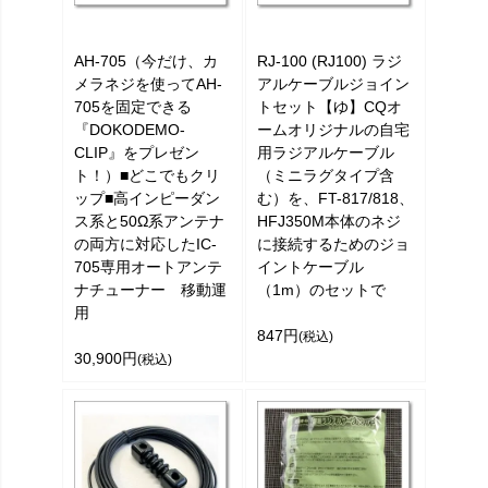
AH-705（今だけ、カ
RJ-100 (RJ100) ラジ
メラネジを使ってAH-
アルケーブルジョイン
705を固定できる
トセット【ゆ】CQオ
『DOKODEMO-
ームオリジナルの自宅
CLIP』をプレゼン
用ラジアルケーブル
ト！）■どこでもクリ
（ミニラグタイプ含
ップ■高インピーダン
む）を、FT-817/818、
ス系と50Ω系アンテナ
HFJ350M本体のネジ
の両方に対応したIC-
に接続するためのジョ
705専用オートアンテ
イントケーブル
ナチューナー 移動運
（1m）のセットで
用
847円
(税込)
30,900円
(税込)