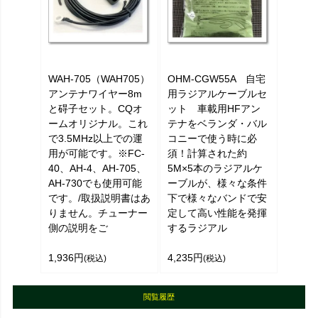
WAH-705（WAH705）
OHM-CGW55A 自宅
アンテナワイヤー8m
用ラジアルケーブルセ
と碍子セット。CQオ
ット 車載用HFアン
ームオリジナル。これ
テナをベランダ・バル
で3.5MHz以上での運
コニーで使う時に必
用が可能です。※FC-
須！計算された約
40、AH-4、AH-705、
5M×5本のラジアルケ
AH-730でも使用可能
ーブルが、様々な条件
です。/取扱説明書はあ
下で様々なバンドで安
りません。チューナー
定して高い性能を発揮
側の説明をご
するラジアル
1,936円
4,235円
(税込)
(税込)
閲覧履歴