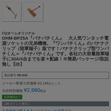
CQオームオリジナル
OHM-BP25A『バナパチくん』 大人気ワンタッチ電
源ソケットの兄弟機種。『ワンパチくん』のバナナク
リップ（陸軍端子）版です！バナナクリップ型ワンパ
チくん＝『バナパチくん』です。各社の大容量陸軍端
子に30A/4台までを楽々配線！※簡易パッケージ/取説
無し【ゆ】
商品番号
OR-844
メーカー希望小売価格
¥
3,146
のところ
¥
2,860
当店特別価格
税込
会員価格あり
[
29
ポイント進呈 ]
会員価格で購入するにはログインが必要です。