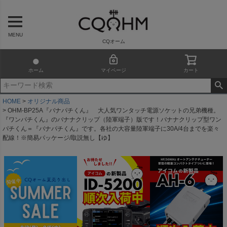
MENU
CQオーム
ホーム
マイページ
カート
HOME
オリジナル商品
OHM-BP25A『バナパチくん』 大人気ワンタッチ電源ソケットの兄弟機種。
『ワンパチくん』のバナナクリップ（陸軍端子）版です！バナナクリップ型ワン
パチくん＝『バナパチくん』です。各社の大容量陸軍端子に30A/4台までを楽々
配線！※簡易パッケージ/取説無し【ゆ】