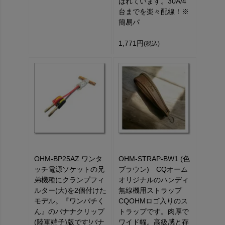
ばれています。30A/4
台までを楽々配線！※
簡易パ
1,771円
(税込)
OHM-BP25AZ ワンタ
OHM-STRAP-BW1 (色
ッチ電源ソケットの兄
ブラウン) CQオーム
弟機種にクランプフィ
オリジナルのハンディ
ルター(大)を2個付けた
無線機用ストラップ
モデル。『ワンパチく
CQOHMロゴ入りのス
ん』のバナナクリップ
トラップです。肉厚で
(陸軍端子)版です!バナ
ワイド幅。高級感と存