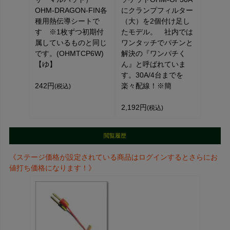
OHM-DRAGON-FIN各
にクランプフィルター
種用熱伝導シートで
（大）を2個付け足し
す ※1枚ずつ初期付
たモデル。 社内では
属しているものと同じ
ワンタッチでパチンと
です。(OHMTCP6W)
解決の『ワンパチく
【ゆ】
ん』と呼ばれていま
す。30A/4台までを
242円
楽々配線！※簡
(税込)
2,192円
(税込)
閲覧履歴
《ステージ価格が設定されている商品はログインするとさらにお
値打ち価格になります！》