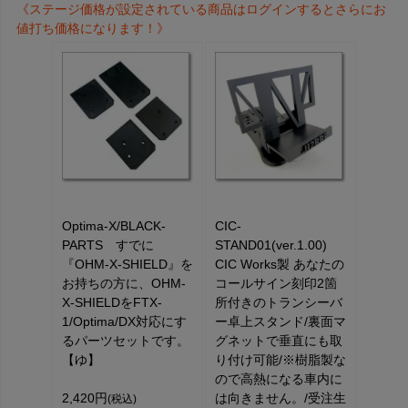
《ステージ価格が設定されている商品はログインするとさらにお
値打ち価格になります！》
Optima-X/BLACK-
CIC-
PARTS すでに
STAND01(ver.1.00)
『OHM-X-SHIELD』を
CIC Works製 あなたの
お持ちの方に、OHM-
コールサイン刻印2箇
X-SHIELDをFTX-
所付きのトランシーバ
1/Optima/DX対応にす
ー卓上スタンド/裏面マ
るパーツセットです。
グネットで垂直にも取
【ゆ】
り付け可能/※樹脂製な
ので高熱になる車内に
2,420円
は向きません。/受注生
(税込)