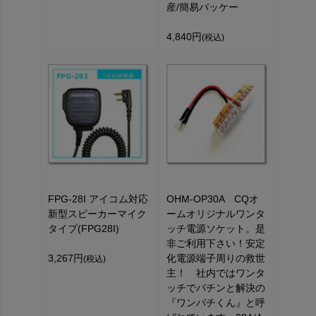
産/簡易パッケー
4,840円
(税込)
FPG-28I アイコム対応
OHM-OP30A CQオ
新型スピーカーマイク
ームオリジナルワンタ
タイプ(FPG28I)
ッチ電源ソケット。是
非ご利用下さい！安定
3,267円
化電源端子周りの救世
(税込)
主！ 社内ではワンタ
ッチでパチンと解決の
『ワンパチくん』と呼