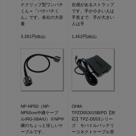
ナクリップ型ワンパチ
在感があるストラップ
くん＝『バナパチく
です。手が小さい人は
ん』です。各社の大容
手首まで、手が大きい
量
人は手
3,281円
1,452円
(税込)
(税込)
NP-NP50（NP-
OHM-
NP50cm中継ケーブ
TPZD553/USB/PD【対
ル/RG-58A/U）※NP中
応】TPZ-D553シリー
継のちょっと珍しいケ
ズ モバイルバッテリ
ーブルです。
ーコネクトケーブル登