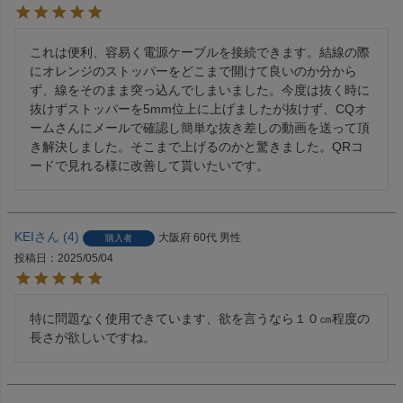
これは便利、容易く電源ケーブルを接続できます。結線の際
にオレンジのストッパーをどこまで開けて良いのか分から
ず、線をそのまま突っ込んでしまいました。今度は抜く時に
抜けずストッパーを5mm位上に上げましたが抜けず、CQオ
ームさんにメールで確認し簡単な抜き差しの動画を送って頂
き解決しました。そこまで上げるのかと驚きました。QRコ
ードで見れる様に改善して貰いたいです。
KEI
4
大阪府
60代
男性
購入者
投稿日
2025/05/04
特に問題なく使用できています、欲を言うなら１０㎝程度の
長さが欲しいですね。