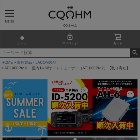
MENU
CQオーム
ホーム
マイページ
カート
HOME
海外製品・JACOM製品
AT-1000ProⅡ 屋内1ｋWオートチューナー（AT1000Pro2）【取り寄せ】