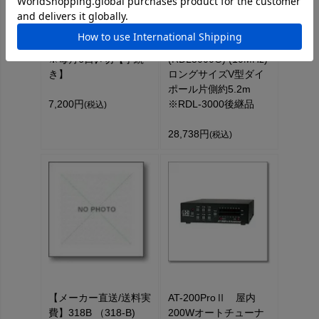
【継続】JARL正員会
【大型個別送料】
費1年分 【JA-002】
RDL-3000G
※毎月6日〆切【手続
(RDL3000G) (10MHz)
き】
ロングサイズV型ダイ
ポール片側約5.2m
7,200円
※RDL-3000後継品
(税込)
28,738円
(税込)
【メーカー直送/送料実
AT-200ProⅡ 屋内
費】318B （318-B)
200Wオートチューナ