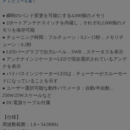
レビューを書く
● 瞬時のバンド変更を可能にする4,000個のメモリ
● 2ポートアンテナスイッチを内蔵し，それぞれ2,000個のメ
モリを保存可能
● チューニング時間：フルチューン：0.2～15秒，メモリチ
ューン：0.2秒
● LEDバーグラフで出力レベル，SWR，ステータスを表示
● アンテナインジケーターLEDで現在選択されているアンテ
ナを表示
● バイパスインジケーターLEDは，チューナーがスルーモー
ドになっていることを示す
● ユーザー選択可能な動作パラメータ：自動/半自動，
250W/25Wスケールなど
● DC電源ケーブル付属
【仕様】
周波数範囲：1.8～54.0MHz