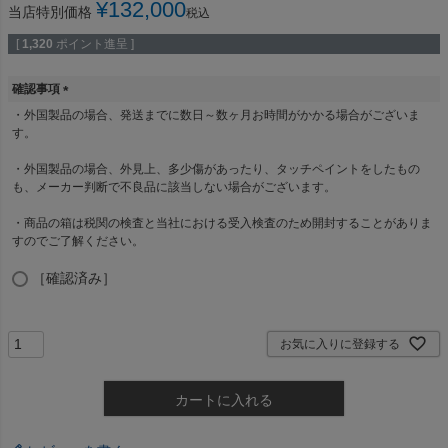
¥
132,000
当店特別価格
税込
[
1,320
ポイント進呈 ]
確認事項
(
・外国製品の場合、発送までに数日～数ヶ月お時間がかかる場合がございま
必
す。
須
)
・外国製品の場合、外見上、多少傷があったり、タッチペイントをしたもの
も、メーカー判断で不良品に該当しない場合がございます。
・商品の箱は税関の検査と当社における受入検査のため開封することがありま
すのでご了解ください。
［確認済み］
お気に入りに登録する
カートに入れる