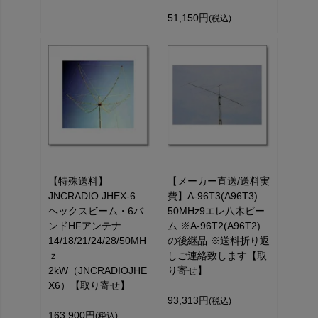
51,150円
(税込)
【特殊送料】
【メーカー直送/送料実
JNCRADIO JHEX-6
費】A-96T3(A96T3)
ヘックスビーム・6バ
50MHz9エレ八木ビー
ンドHFアンテナ
ム ※A-96T2(A96T2)
14/18/21/24/28/50MH
の後継品 ※送料折り返
ｚ
しご連絡致します【取
2kW（JNCRADIOJHE
り寄せ】
X6）【取り寄せ】
93,313円
(税込)
163,900円
(税込)