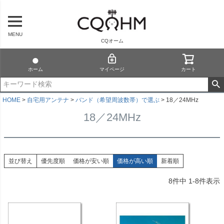
MENU
CQオーム
ホーム
マイページ
カート
HOME
自宅用アンテナ
バンド（希望周波数帯）で選ぶ
18／24MHz
18／24MHz
並び替え
優先度順
価格が安い順
価格が高い順
新着順
8
件中
1
-
8
件表示