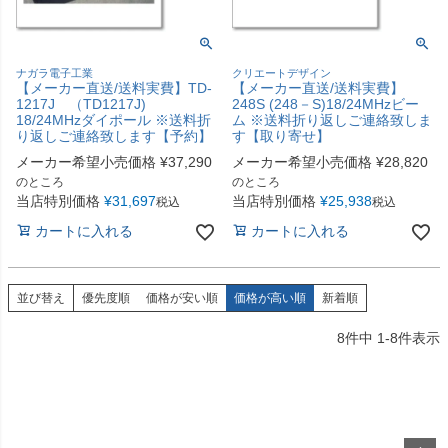
ナガラ電子工業
クリエートデザイン
【メーカー直送/送料実費】TD-
【メーカー直送/送料実費】
1217J （TD1217J)
248S (248－S)18/24MHzビー
18/24MHzダイポール ※送料折
ム ※送料折り返しご連絡致しま
り返しご連絡致します【予約】
す【取り寄せ】
メーカー希望小売価格
¥
37,290
メーカー希望小売価格
¥
28,820
のところ
のところ
当店特別価格
¥
31,697
当店特別価格
¥
25,938
税込
税込
カートに入れる
カートに入れる
並び替え
優先度順
価格が安い順
価格が高い順
新着順
8
件中
1
-
8
件表示