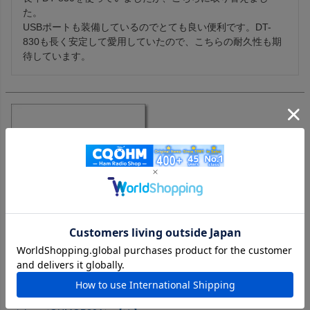
た。

USBポートも装備しているのでとても良い便利です。DT-
830も長く安定して愛用していたので、こちらの耐久性も期
待しています。
OHM-OP30A CQオームオリジナルワンタッチ電源ソケット。是
非ご利用下さい！安定化電源端子周りの救世主！ 社内ではワン
タッチでパチンと解決の『ワンパチくん』と呼ばれています。
30A/4台までを楽々配線！※簡易パッケージ/取説などはございま