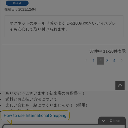
購入者
投稿日
2021/12/04
マグネットのホールド感がよくID-5100の大きいディスプレ
イも安心して取り付けられます。
37
件中
11
-
20
件表示
1
2
3
4
ありがとうございます！初来店のお客様へ！
ペー
送料とお支払い方法について
ジト
楽しい会社を一緒につくりませんか！（採用）
ップ
法人の相談窓口
へ