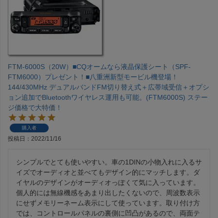
FTM-6000S（20W）■CQオームなら液晶保護シート（SPF-
FTM6000）プレゼント！■八重洲新型モービル機登場！
144/430MHz デュアルバンドFM切り替え式＋広帯域受信＋オプシ
ョン追加でBluetoothワイヤレス運用も可能。(FTM6000S) ステー
ジ価格で大特価！
購入者
投稿日
2022/11/16
シンプルでとても使いやすい。車の1DINの小物入れに入るサ
イズでオーディオと並べてもデザイン的にマッチします。ダ
イヤルのデザインがオーディオっぽくて気に入っています。
個人的には無線機感をあまり出したくないので、周波数表示
にせずメモリーネーム表示にして使っています。取り付け方
では、コントロールパネルの裏側に凹凸があるので、両面テ