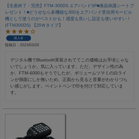
【生産終了・完売】FTM-300DS エアバンドSP■液晶保護シートプ
レゼント！■どうせなら多機能な300をエアバンド受信用モービル
機として使うのがベストかも！感度も良いし設定も使いやすい！
(FTM300DS) 【20Ｗタイプ】
購入者
投稿日
2023/03/20
デジタル機でBluetooth実装されててこの価格はお手頃じゃな
いでしょうか。気に入っています。ただ、デザイン性の為
か、FTM-6000もそうでしたが、ボリュームツマミの白ライ
ンが側面にしか無いため、正面から見ると音量がわかりづら
い感じがします。ペイントペンで印を付けて対応していま
す。