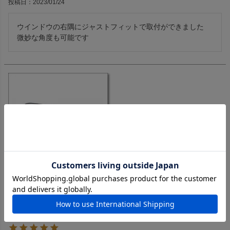
投稿日
2023/01/24
ウインドウの右隅にジャストフィットで取付ができました　
微妙な角度も可能です
SP-35（SP35） アイコム純正モービル用外部スピーカー。コン
パクトでかわいらしい外見ですが、なかなか聞きやすい音質で人
気です。【対応】IC-2730/D IC-DPR100 ID-4100 ID-5100
IC-7100 IC-7300 IC-9700 他業務機各種