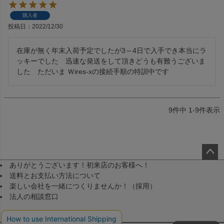
購入者
投稿日
2022/12/30
在庫が無く年末入荷予定でしたが3～4日で入手でき本当にラ
ッキーでした　迅速な発送をして頂きどうも有難うございま
した　ただいま Ｗires-xの接続手順の特訓中です
9
件中
1
-
9
件表示
ありがとうございます！初来店のお客様へ！
ペー
送料とお支払い方法について
ジト
楽しい会社を一緒につくりませんか！（採用）
ップ
法人の相談窓口
へ