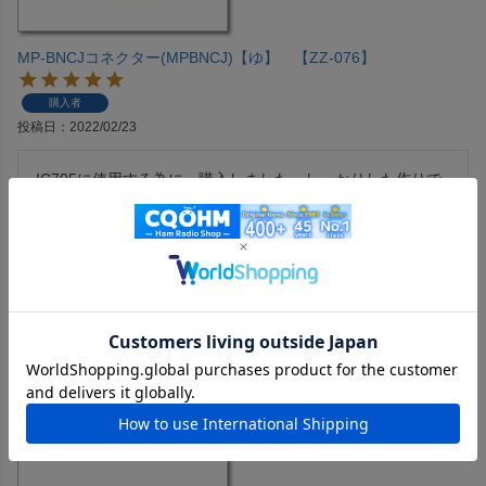
MP-BNCJコネクター(MPBNCJ)【ゆ】 【ZZ-076】
購入者
投稿日
2022/02/23
IC705に使用する為に、購入しました。しっかりした作りで
安心して、使用できます