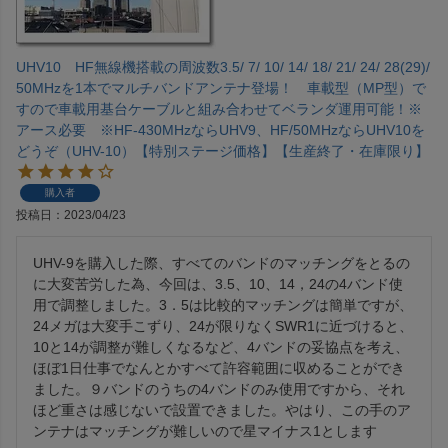
UHV10 HF無線機搭載の周波数3.5/ 7/ 10/ 14/ 18/ 21/ 24/ 28(29)/
50MHzを1本でマルチバンドアンテナ登場！ 車載型（MP型）で
すので車載用基台ケーブルと組み合わせてベランダ運用可能！※
アース必要 ※HF-430MHzならUHV9、HF/50MHzならUHV10を
どうぞ（UHV-10）【特別ステージ価格】【生産終了・在庫限り】
購入者
投稿日
2023/04/23
UHV-9を購入した際、すべてのバンドのマッチングをとるの
に大変苦労した為、今回は、3.5、10、14，24の4バンド使
用で調整しました。3．5は比較的マッチングは簡単ですが、
24メガは大変手こずり、24が限りなくSWR1に近づけると、
10と14が調整が難しくなるなど、4バンドの妥協点を考え、
ほぼ1日仕事でなんとかすべて許容範囲に収めることができ
ました。９バンドのうちの4バンドのみ使用ですから、それ
ほど重さは感じないで設置できました。やはり、この手のア
ンテナはマッチングが難しいので星マイナス1とします