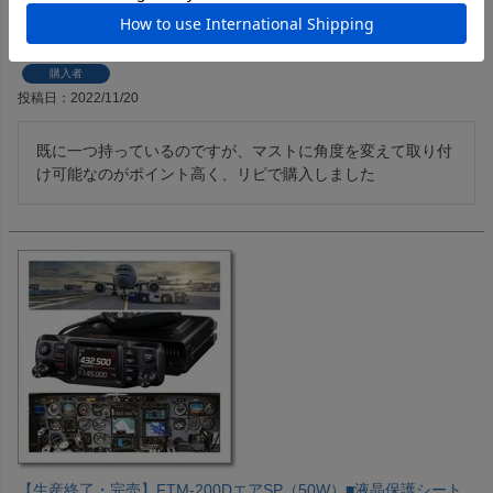
DPK-CR(DPKCR) 横60mm×高さ88mm 適合パイプ8-32φ
購入者
投稿日
2022/11/20
既に一つ持っているのですが、マストに角度を変えて取り付
け可能なのがポイント高く、リピで購入しました
【生産終了・完売】FTM-200DエアSP（50W）■液晶保護シート