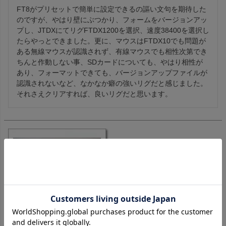
FT8がプリセットで簡単に設定できるの謳い文句を期待した
のですが、やはり壁にぶつかり、フォームをバージョンアッ
プし、JTDXにてリグFTDX1200を選択、速度38400を選択し
たらやっとできました。更に、マウスはFTDX10でも問題が
ある無線マウスが認識されず、有線マウスでも相性次第でき
ちんと作動しない事、SDカードについても、やはり相性が
あり、フォーマットできても、バージョンアップファイルが
認識されないなど、なかなか癖の強いリグだと感じました。
それさえクリアすれば、良いリグだと思います。