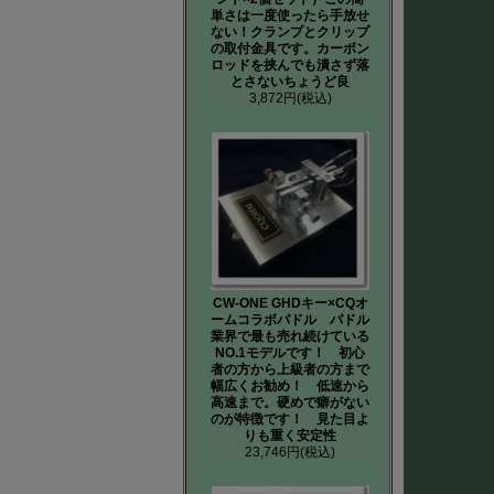
単さは一度使ったら手放せ
ない！クランプとクリップ
の取付金具です。カーボン
ロッドを挟んでも潰さず落
とさないちょうど良
3,872円
(税込)
CW-ONE GHDキー×CQオ
ームコラボパドル パドル
業界で最も売れ続けている
NO.1モデルです！ 初心
者の方から上級者の方まで
幅広くお勧め！ 低速から
高速まで。硬めで癖がない
のが特徴です！ 見た目よ
りも重く安定性
23,746円
(税込)