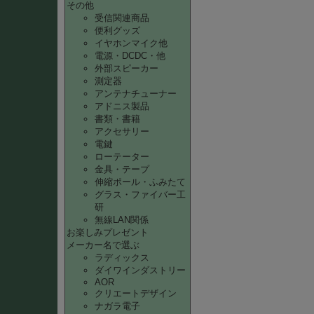
その他
受信関連商品
便利グッズ
イヤホンマイク他
電源・DCDC・他
外部スピーカー
測定器
アンテナチューナー
アドニス製品
書類・書籍
アクセサリー
電鍵
ローテーター
金具・テープ
伸縮ポール・ふみたて
グラス・ファイバー工
研
無線LAN関係
お楽しみプレゼント
メーカー名で選ぶ
ラディックス
ダイワインダストリー
AOR
クリエートデザイン
ナガラ電子