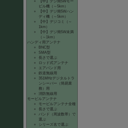
【中】デジ簡5Wモー
ビル機（～5km）
【中】デジ簡5Wハン
ディ機（～5km）
【中】デジコミ（～
1km）
【中】デジ簡5W未満
（～1km）
ハンディ用アンテナ
BNC型
SMA型
長さで選ぶ
ロッド式アンテナ
エアバンド用
鉄道無線用
351MHzデジタルトラ
ンシーバー（簡易業
務）用
消防無線用
モービルアンテナ
モービルアンテナ全種
長さで選ぶ
バンド（周波数帯）で
選ぶ
シリーズ名で選ぶ