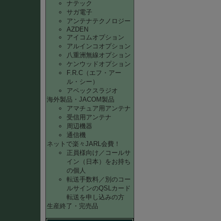
ナテック
サガ電子
アンテナテクノロジー
AZDEN
アイコムオプション
アルインコオプション
八重洲無線オプション
ケンウッドオプション
F.R.C（エフ・アー
ル・シー）
アペックスラジオ
海外製品・JACOM製品
アマチュア用アンテナ
受信用アンテナ
周辺機器
通信機
ネットで楽々JARL会費！
正員様向け／コールサ
イン（日本）をお持ち
の個人
転送手数料／別のコー
ルサインのQSLカード
転送を申し込みの方
生産終了・完売品