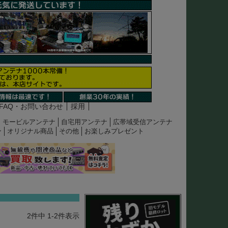
FAQ・お問い合わせ
採用
モービルアンテナ
自宅用アンテナ
広帯域受信アンテナ
ン
オリジナル商品
その他
お楽しみプレゼント
2
件中
1
-
2
件表示