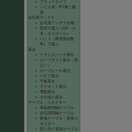
ブラックタイプ
バイク用／RV車に最
適
自宅用アンテナ
自宅用アンテナ全種
型式で選ぶ（GP・八
木・ダイポール）
バンド（希望周波数
帯）で選ぶ
基台
トランクハッチ基台
ルーフサイド基台（雨
どい）
ルーフレール基台
パイプ基台
平板基台
マグネット基台
電動基台
その他の基台
ケーブル・コネクター
車載用同軸ケーブル
自宅用同軸ケーブル
変換ケーブル・変換コ
ネクター
切り売り電源ケーブル