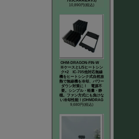
705CARRIERV3)
10,890円
(税込)
OHM-DRAGON-FIN-W
※ケースとL/Sヒートシン
ク×2 IC-705他対応無線
機をヒートシンク式自然放
熱で無線機を冷却、パワー
ダウン対策に！ 電源不
要。シンプル・軽量・静
穏。ファン方式にも負けな
い冷却性能！(OHMDRAG
9,680円
(税込)