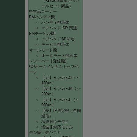
（RHM8B関連スペシ
ャルセット商品）
中古品コーナー
FMハンディ機
ハンディ機単体
エアバンド SP 関連
FMモービル機
エアバンドSP関連
モービル機単体
オールモード機
オールモード機単体
レシーバー【受信機】
CQオームインカムトップペ
ージ
【近】インカムS（～
100ｍ）
【近】インカムM（～
200ｍ）
【近】インカムL（～
500ｍ）
【長】IP無線機（全国
通信）
増波対応モデル
増波非対応モデル
デジ簡・デジコミ