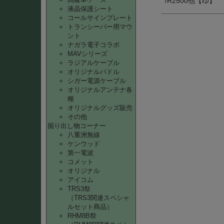
/R2500他【ゆ】
液晶保護シート
コールサインプレート
トランシーバー用マウ
ント
ナガラ電子コラボ
MAVシリーズ
ラジアルケーブル
オリジナルパドル
シガー電源ケーブル
オリジナルアンテナ各
種
オリジナルグッズ販売
その他
掘り出し物コーナー
八重洲無線
ケンウッド
第一電波
コメット
オリジナル
アイコム
TRS3祭
（TRS3関連スペシャ
ルセット商品）
RHM8B祭