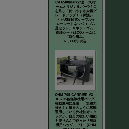
CAA500mark2/改 CQオ
ームオリジナルパーツ4点
を足して使いやすさ大幅グ
レードアップ！（保護シー
ト＋USB給電ケーブル＋
ローレットネジ×2＋ゴム
足セット）※ネジ・ゴム・
保護シートはCQオームに
て取付済み。
61,300円
(税込)
OHM-705-CARRIER-V3
IC-705他無線機用バッグ/
移動運用に最適！『無線大
好き！』毎日のように移動
運用している弊社技術スタ
ッフが、自分の欲しい機能
を盛り込んで作った『無線
機用バッグ』です！(OHM