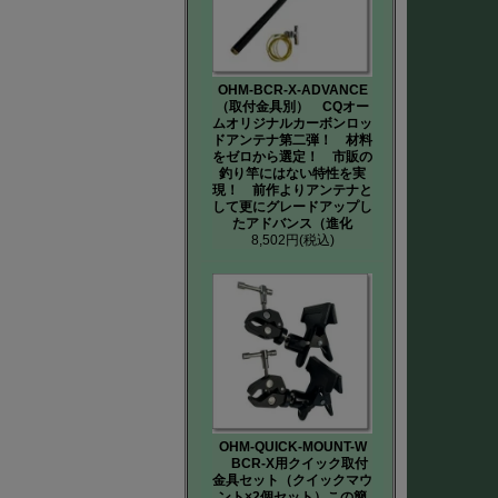
OHM-BCR-X-ADVANCE
（取付金具別） CQオー
ムオリジナルカーボンロッ
ドアンテナ第二弾！ 材料
をゼロから選定！ 市販の
釣り竿にはない特性を実
現！ 前作よりアンテナと
して更にグレードアップし
たアドバンス（進化
8,502円
(税込)
OHM-QUICK-MOUNT-W
BCR-X用クイック取付
金具セット（クイックマウ
ント×2個セット）この簡