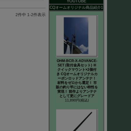
YOUTUBE
CQオームオリジナル商品紹介1
2
件中
1
-
2
件表示
OHM-BCR-X-ADVANCE-
SET (取付金具セット) ※
クイックマウント×2個付
き CQオームオリジナルカ
ーボンロッドアンテナ！
材料をゼロから選定！ 市
販の釣り竿にはない特性を
実現！ 前作よりアンテナ
として更にグレードア
11,890円
(税込)