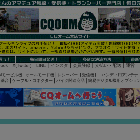
book
X(Twitter)
LINE
インスタ
会員登録
支払い・配送
運営
Mモービル機
オールモード機
レシーバー【受信機】
ハンディ用アンテナ
基台
ケーブル・コネクター
バイク関連商品
簡易デジタル機用オプショ