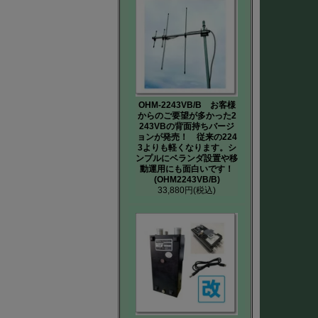
OHM-2243VB/B お客様
からのご要望が多かった2
243VBの背面持ちバージ
ョンが発売！ 従来の224
3よりも軽くなります。シ
ンプルにベランダ設置や移
動運用にも面白いです！
(OHM2243VB/B)
33,880円
(税込)