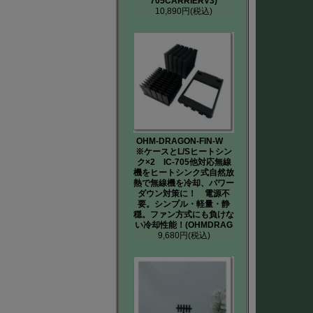
705CARRIERV3)
10,890円
(税込)
OHM-DRAGON-FIN-W
※ケースとL/Sヒートシン
ク×2 IC-705他対応無線
機をヒートシンク式自然放
熱で無線機を冷却、パワー
ダウン対策に！ 電源不
要。シンプル・軽量・静
穏。ファン方式にも負けな
い冷却性能！(OHMDRAG
9,680円
(税込)