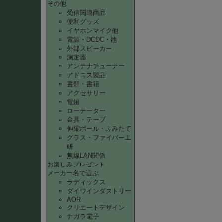
その他
受信関連商品
便利グッズ
イヤホンマイク他
電源・DCDC・他
外部スピーカー
測定器
アンテナチューナー
アドニス製品
書類・書籍
アクセサリー
電鍵
ローテーター
金具・テープ
伸縮ポール・ふみたて
グラス・ファイバー工
研
無線LAN関係
お楽しみプレゼント
メーカー名で選ぶ
ラディックス
ダイワインダストリー
AOR
クリエートデザイン
ナガラ電子