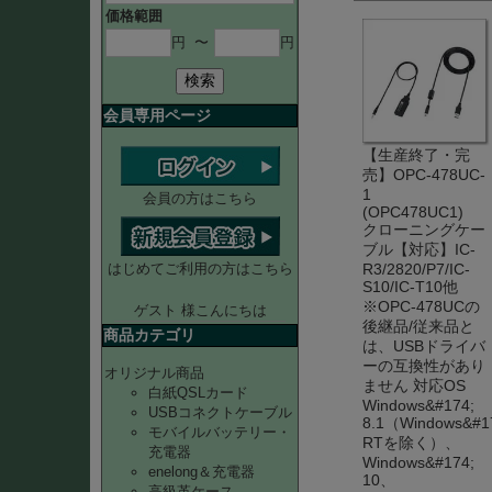
価格範囲
円
〜
円
検索
会員専用ページ
【生産終了・完
売】OPC-478UC-
1
会員の方はこちら
(OPC478UC1)
クローニングケー
ブル【対応】IC-
はじめてご利用の方はこちら
R3/2820/P7/IC-
S10/IC-T10他
※OPC-478UCの
ゲスト 様こんにちは
後継品/従来品と
商品カテゴリ
は、USBドライバ
ーの互換性があり
オリジナル商品
ません 対応OS
白紙QSLカード
Windows&#174;
USBコネクトケーブル
8.1（Windows&#1
モバイルバッテリー・
RTを除く）、
充電器
Windows&#174;
enelong＆充電器
10、
高級革ケース