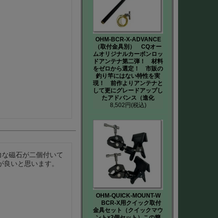
OHM-BCR-X-ADVANCE
（取付金具別） CQオー
ムオリジナルカーボンロッ
ドアンテナ第二弾！ 材料
をゼロから選定！ 市販の
釣り竿にはない特性を実
現！ 前作よりアンテナと
して更にグレードアップし
たアドバンス（進化
8,502円
(税込)
強力な磁石が二個付いて
が良いと思います。
OHM-QUICK-MOUNT-W
BCR-X用クイック取付
金具セット（クイックマウ
ント×2個セット）この簡