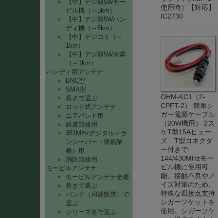
【中】デジ簡5Wモー
使用時）【対応】
ビル機（～5km）
IC2730
【中】デジ簡5Wハン
ディ機（～5km）
【中】デジコミ（～
1km）
【中】デジ簡5W未満
（～1km）
ハンディ用アンテナ
BNC型
SMA型
OHM-KC1（2-
長さで選ぶ
CPFT-2） 簡単シ
ロッド式アンテナ
ガー電源ケーブル
エアバンド用
（20W機用） 2ス
鉄道無線用
ケT型15Aヒュー
351MHzデジタルトラ
ズ T型コネクタ
ンシーバー（簡易業
ー付きで
務）用
144/430MHzモー
消防無線用
ビル機に使用可
モービルアンテナ
能。接触不良やノ
モービルアンテナ全種
イズ対策のため、
長さで選ぶ
特殊な四接点支持
バンド（周波数帯）で
シガーソケットを
選ぶ
使用。シガーソケ
シリーズ名で選ぶ