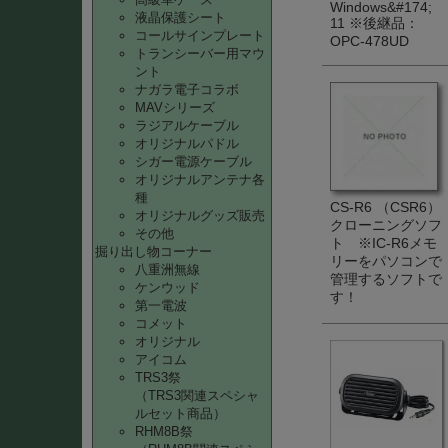
Windows&#174;
液晶保護シート
11 ※後継品：
コールサインプレート
OPC-478UD
トランシーバー用マウ
ント
ナガラ電子コラボ
MAVシリーズ
ラジアルケーブル
オリジナルパドル
シガー電源ケーブル
オリジナルアンテナ各
種
CS-R6 （CSR6）
オリジナルグッズ販売
クローニングソフ
その他
ト ※IC-R6メモ
掘り出し物コーナー
リーをパソコンで
八重洲無線
管理するソフトで
ケンウッド
す！
第一電波
コメット
オリジナル
アイコム
TRS3祭
（TRS3関連スペシャ
ルセット商品）
RHM8B祭