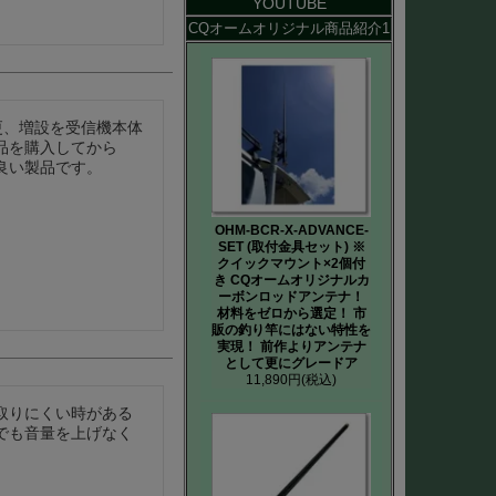
YOUTUBE
CQオームオリジナル商品紹介1
更、増設を受信機本体
品を購入してから
良い製品です。
OHM-BCR-X-ADVANCE-
SET (取付金具セット) ※
クイックマウント×2個付
き CQオームオリジナルカ
ーボンロッドアンテナ！
材料をゼロから選定！ 市
販の釣り竿にはない特性を
実現！ 前作よりアンテナ
として更にグレードア
11,890円
(税込)
取りにくい時がある
でも音量を上げなく