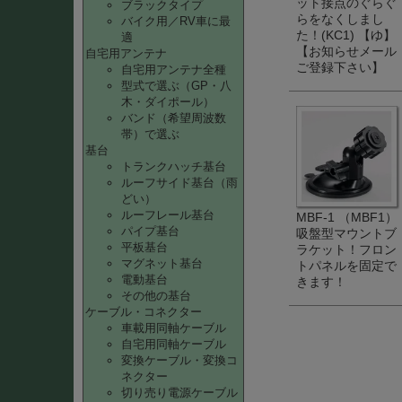
ット接点のぐらぐ
ブラックタイプ
らをなくしまし
バイク用／RV車に最
た！(KC1) 【ゆ】
適
【お知らせメール
自宅用アンテナ
ご登録下さい】
自宅用アンテナ全種
型式で選ぶ（GP・八
木・ダイポール）
バンド（希望周波数
帯）で選ぶ
基台
トランクハッチ基台
ルーフサイド基台（雨
どい）
ルーフレール基台
MBF-1 （MBF1）
パイプ基台
吸盤型マウントブ
平板基台
ラケット！フロン
マグネット基台
トパネルを固定で
電動基台
きます！
その他の基台
ケーブル・コネクター
車載用同軸ケーブル
自宅用同軸ケーブル
変換ケーブル・変換コ
ネクター
切り売り電源ケーブル