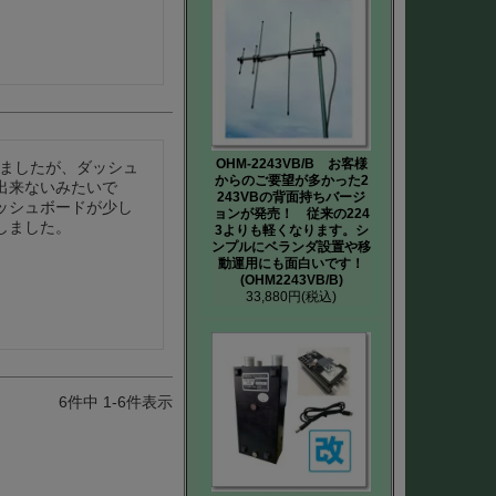
OHM-2243VB/B お客様
しましたが、ダッシュ
からのご要望が多かった2
出来ないみたいで
243VBの背面持ちバージ
ッシュボードが少し
ョンが発売！ 従来の224
しました。
3よりも軽くなります。シ
ンプルにベランダ設置や移
動運用にも面白いです！
(OHM2243VB/B)
33,880円
(税込)
6
件中
1
-
6
件表示