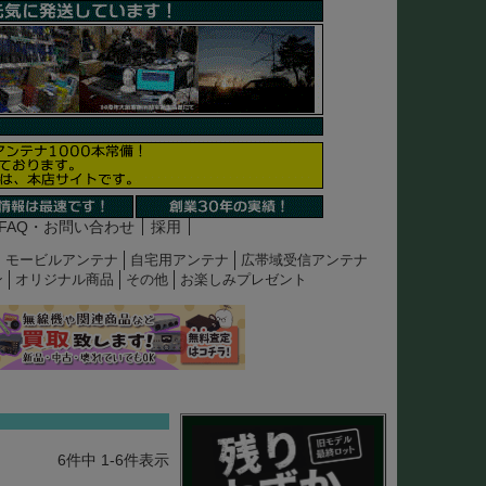
FAQ・お問い合わせ
採用
モービルアンテナ
自宅用アンテナ
広帯域受信アンテナ
ン
オリジナル商品
その他
お楽しみプレゼント
6
件中
1
-
6
件表示