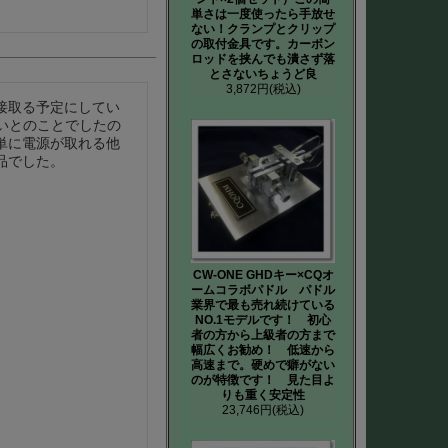
単さは一度使ったら手放せ
ない！クランプとクリップ
の取付金具です。カーボン
ロッドを挟んでも潰さず落
とさないちょうど良
3,872円
(税込)
接取る予定にしてい
で良いとのことでしたの
単に電源が取れる他
品でした。
CW-ONE GHDキー×CQオ
ームコラボパドル パドル
業界で最も売れ続けている
NO.1モデルです！ 初心
者の方から上級者の方まで
幅広くお勧め！ 低速から
高速まで。硬めで癖がない
のが特徴です！ 見た目よ
りも重く安定性
23,746円
(税込)