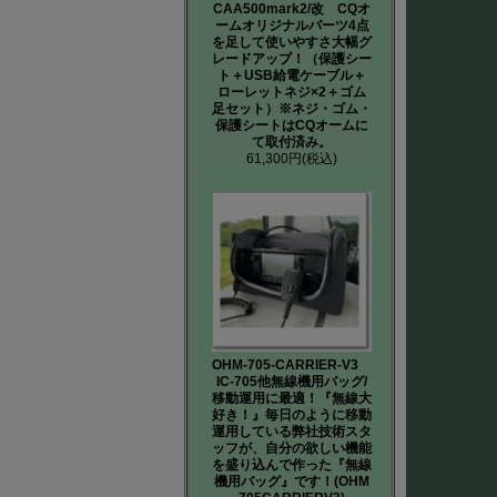
CAA500mark2/改 CQオ
ームオリジナルパーツ4点
を足して使いやすさ大幅グ
レードアップ！（保護シー
ト＋USB給電ケーブル＋
ローレットネジ×2＋ゴム
足セット）※ネジ・ゴム・
保護シートはCQオームに
て取付済み。
61,300円
(税込)
OHM-705-CARRIER-V3
IC-705他無線機用バッグ/
移動運用に最適！『無線大
好き！』毎日のように移動
運用している弊社技術スタ
ッフが、自分の欲しい機能
を盛り込んで作った『無線
機用バッグ』です！(OHM