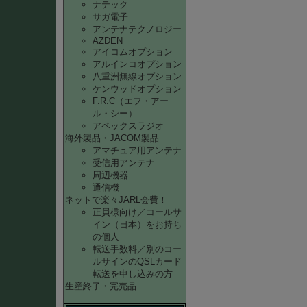
ナテック
サガ電子
アンテナテクノロジー
AZDEN
アイコムオプション
アルインコオプション
八重洲無線オプション
ケンウッドオプション
F.R.C（エフ・アー
ル・シー）
アペックスラジオ
海外製品・JACOM製品
アマチュア用アンテナ
受信用アンテナ
周辺機器
通信機
ネットで楽々JARL会費！
正員様向け／コールサ
イン（日本）をお持ち
の個人
転送手数料／別のコー
ルサインのQSLカード
転送を申し込みの方
生産終了・完売品