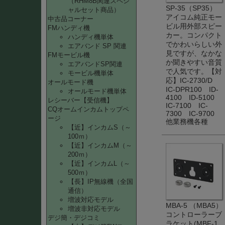
（RHM8B関連スペシ
SP-35（SP35）
ャルセット商品）
アイコム純正モー
中古品コーナー
ビル用外部スピー
FMハンディ機
カー。コンパクト
ハンディ機単体
でかわいらしい外
エアバンド SP 関連
見ですが、なかな
FMモービル機
か聞きやすい音質
エアバンドSP関連
で人気です。【対
モービル機単体
応】IC-2730/D
オールモード機
IC-DPR100 ID-
オールモード機単体
4100 ID-5100
レシーバー【受信機】
IC-7100 IC-
CQオームインカムトップペ
7300 IC-9700
ージ
他業務機各種
【近】インカムS（～
100ｍ）
【近】インカムM（～
200ｍ）
【近】インカムL（～
500ｍ）
【長】IP無線機（全国
通信）
増波対応モデル
MBA-5 （MBA5）
増波非対応モデル
コントローラーブ
デジ簡・デジコミ
ラケット(MBF-1