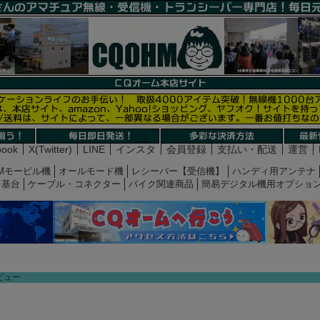
book
X(Twitter)
LINE
インスタ
会員登録
支払い・配送
運営
Mモービル機
オールモード機
レシーバー【受信機】
ハンディ用アンテナ
基台
ケーブル・コネクター
バイク関連商品
簡易デジタル機用オプショ
ビュー