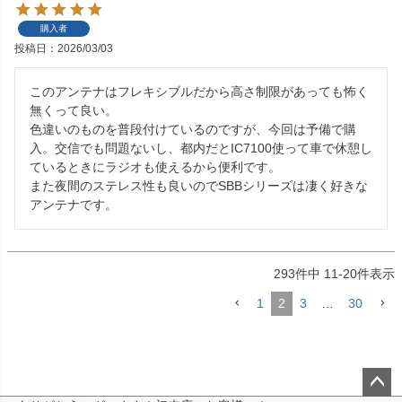
購入者
投稿日
2026/03/03
このアンテナはフレキシブルだから高さ制限があっても怖く
無くって良い。

色違いのものを普段付けているのですが、今回は予備で購
入。交信でも問題ないし、都内だとIC7100使って車で休憩し
ているときにラジオも使えるから便利です。

また夜間のステレス性も良いのでSBBシリーズは凄く好きな
アンテナです。
293
件中
11
-
20
件表示
1
2
3
…
30