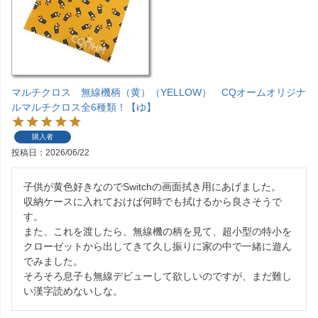
マルチクロス 無線機柄（黄）（YELLOW） CQオームオリジナ
ルマルチクロス全6種類！【ゆ】
購入者
投稿日
2026/06/22
子供が黄色好きなのでSwitchの画面拭き用にあげました。

収納ケースに入れておけば何時でも拭けるから良さそうで
す。

また、これを渡したら、無線機の柄を見て、超小型の特小を
クローゼットから出してきて久し振りに家の中で一緒に遊ん
でみました。

そろそろ息子も無線デビューして欲しいのですが、まだ難し
い漢字読めないしな。