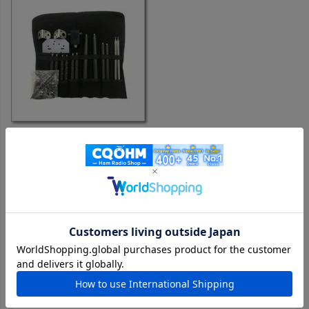
CDP-406てんこ盛り CDP406に1.8/1.9MHz、3.5/3.8MHz、
21/24MHz、28/29MHzの拡張コイル、さらに小型バランCBL-100
をロールポーチに収納したフルセット仕様が限定で復活。今なら
CUB-035同等品もプレゼント【特別ステージ価格】【個数限定・
在庫限り】
購入者
投稿日
2024/12/22
こんにちは。7メガヘルツと1.8メガヘルツと1.9メガヘルツ
のＳＷＲは、1.3以下に落ちました。しかし、3.5メガヘルツ
帯は、2.0付近です。モービルホイップに比べると給電点