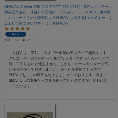
OHM-AA1X新ver.登場！IC-705/FT-818（817）用アングルアーム
簡易変角金具（基台）と変換ケーブルセット。※MBF705併用可
※エスコートとの同時使用は不可※AA1→AA1Xはマルチホールを
追加して更に使いやすく（OHMAA1X）
購入者
投稿日
2024/12/31
こんばんは。第1に。今まで千葉県のアマチュア無線キット
クリエーターの方の作った3Dプリンターで作ったカバーと同
時に工夫しないと使えません。しかし。ホームセンターで広
い座金を使って解決しました。モービル運用でも公園で
POTAでも、この製品を付けまま、やっております。今まで
SMAとbncの変換ケーブルを使っていたのですが、便利にな
っております