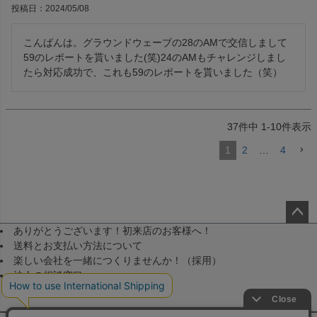
投稿日
2024/05/08
こんばんは。グラウンドウェーブの28のAMで交信しまして
59のレポートを貰いました(笑)24のAMもチャレンジしまし
たら対応成功で、これも59のレポートを貰いました（笑）
37
件中
1
-
10
件表示
1
2
…
4
ありがとうございます！初来店のお客様へ！
ペー
送料とお支払い方法について
ジト
楽しい会社を一緒につくりませんか！（採用）
ップ
法人の相談窓口
へ