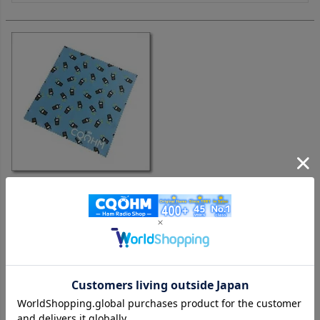
マルチクロス 無線機柄（青）（BLUE） CQオームオリジナル
マルチクロス全6種類！【ゆ】
購入者
投稿日
2026/06/22
1台目の車載用の無線機の画面とナビ等を拭くために常設。

フルコンしたけども、用途によっては少し小さいかも。