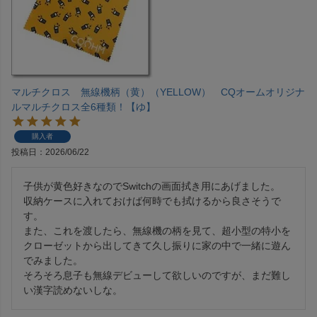
マルチクロス 無線機柄（黄）（YELLOW） CQオームオリジナ
ルマルチクロス全6種類！【ゆ】
購入者
投稿日
2026/06/22
子供が黄色好きなのでSwitchの画面拭き用にあげました。

収納ケースに入れておけば何時でも拭けるから良さそうで
す。

また、これを渡したら、無線機の柄を見て、超小型の特小を
クローゼットから出してきて久し振りに家の中で一緒に遊ん
でみました。

そろそろ息子も無線デビューして欲しいのですが、まだ難し
い漢字読めないしな。