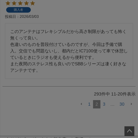
購入者
投稿日
2026/03/03
このアンテナはフレキシブルだから高さ制限があっても怖く
無くって良い。

色違いのものを普段付けているのですが、今回は予備で購
入。交信でも問題ないし、都内だとIC7100使って車で休憩し
ているときにラジオも使えるから便利です。

また夜間のステレス性も良いのでSBBシリーズは凄く好きな
アンテナです。
293
件中
11
-
20
件表示
1
2
3
…
30