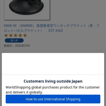
MMB-98 （MMB98） 吸盤吸着型ワンタッチブラケット（新・フ
ロントパネルブラケット） 【ST-306】
購入者
投稿日
2022/07/23
jb64ジムニーのインパネ右端にFTM-300のコントローラを取
り付けるために購入しました。普通に固定は出来ましたが、
下地が完全に平らではなく、設置面もシボがあったため、安
全面を考えて下にプラ製台座を敷いてその上に設置しまし
た。

今のところ満足しています。