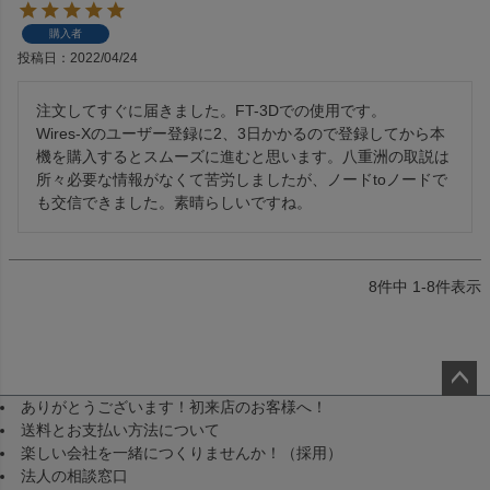
購入者
投稿日
2022/04/24
注文してすぐに届きました。FT-3Dでの使用です。

Wires-Xのユーザー登録に2、3日かかるので登録してから本
機を購入するとスムーズに進むと思います。八重洲の取説は
所々必要な情報がなくて苦労しましたが、ノードtoノードで
も交信できました。素晴らしいですね。
8
件中
1
-
8
件表示
ありがとうございます！初来店のお客様へ！
ペー
送料とお支払い方法について
ジト
楽しい会社を一緒につくりませんか！（採用）
ップ
法人の相談窓口
へ