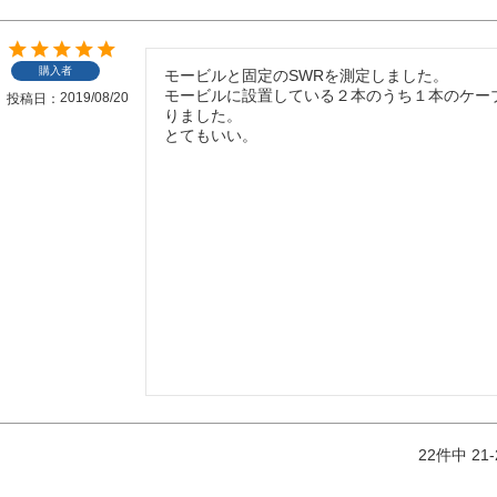
購入者
モービルと固定のSWRを測定しました。

モービルに設置している２本のうち１本のケー
2019/08/20
投稿日
りました。

とてもいい。
22
件中
21
-