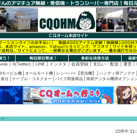
book
X(Twitter)
LINE
インスタ
会員登録
支払い・配送
運営
Mモービル機
オールモード機
レシーバー【受信機】
ハンディ用アンテナ
基台
ケーブル・コネクター
バイク関連商品
簡易デジタル機用オプショ
ュー
22
件中
21
-