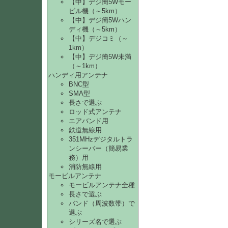
【中】デジ簡5Wモー
ビル機（～5km）
【中】デジ簡5Wハン
ディ機（～5km）
【中】デジコミ（～
1km）
【中】デジ簡5W未満
（～1km）
ハンディ用アンテナ
BNC型
SMA型
長さで選ぶ
ロッド式アンテナ
エアバンド用
鉄道無線用
351MHzデジタルトラ
ンシーバー（簡易業
務）用
消防無線用
モービルアンテナ
モービルアンテナ全種
長さで選ぶ
バンド（周波数帯）で
選ぶ
シリーズ名で選ぶ