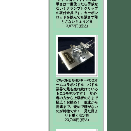
単さは一度使ったら手放せ
ない！クランプとクリップ
の取付金具です。カーボン
ロッドを挟んでも潰さず落
とさないちょうど良
3,872円
(税込)
CW-ONE GHDキー×CQオ
ームコラボパドル パドル
業界で最も売れ続けている
NO.1モデルです！ 初心
者の方から上級者の方まで
幅広くお勧め！ 低速から
高速まで。硬めで癖がない
のが特徴です！ 見た目よ
りも重く安定性
23,746円
(税込)