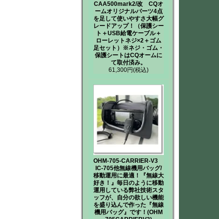
CAA500mark2/改 CQオ
ームオリジナルパーツ4点
を足して使いやすさ大幅グ
レードアップ！（保護シー
ト＋USB給電ケーブル＋
ローレットネジ×2＋ゴム
足セット）※ネジ・ゴム・
保護シートはCQオームに
て取付済み。
61,300円
(税込)
OHM-705-CARRIER-V3
IC-705他無線機用バッグ/
移動運用に最適！『無線大
好き！』毎日のように移動
運用している弊社技術スタ
ッフが、自分の欲しい機能
を盛り込んで作った『無線
機用バッグ』です！(OHM