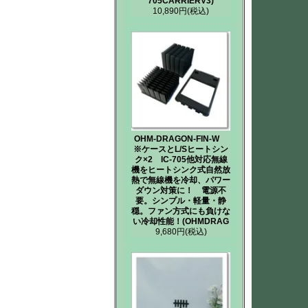
705CARRIERV3)
10,890円
(税込)
OHM-DRAGON-FIN-W
※ケースとL/Sヒートシン
ク×2 IC-705他対応無線
機をヒートシンク式自然放
熱で無線機を冷却、パワー
ダウン対策に！ 電源不
要。シンプル・軽量・静
穏。ファン方式にも負けな
い冷却性能！(OHMDRAG
9,680円
(税込)