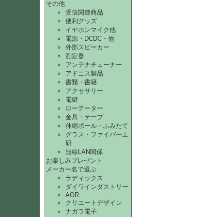
その他
受信関連商品
便利グッズ
イヤホンマイク他
電源・DCDC・他
外部スピーカー
測定器
アンテナチューナー
アドニス製品
書類・書籍
アクセサリー
電鍵
ローテーター
金具・テープ
伸縮ポール・ふみたて
グラス・ファイバー工
研
無線LAN関係
お楽しみプレゼント
メーカー名で選ぶ
ラディックス
ダイワインダストリー
AOR
クリエートデザイン
ナガラ電子