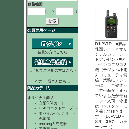
価格範囲
円
〜
円
検索
会員専用ページ
DJ-PV1D ■液晶
保護シート＆オリ
会員の方はこちら
ジナルカラーシー
トプレゼント■ア
ルインコデジコミ
機（デジタル小電
はじめてご利用の方はこちら
力コミュニティ無
線）業務にレジャ
ゲスト 様こんにちは
ーに！ 半導体不
商品カテゴリ
足で生産が止まっ
ていましたが最新
オリジナル商品
ロット入荷！今後
白紙QSLカード
はコンスタントに
USBコネクトケーブル
入荷してゆきま
モバイルバッテリー・
す！ (DJPV1D＋
充電器
SPF-DRC1＋カラ
enelong＆充電器
ーシート)
高級革ケース