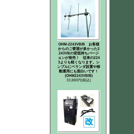
OHM-2243VB/B お客様
からのご要望が多かった2
243VBの背面持ちバージ
ョンが発売！ 従来の224
3よりも軽くなります。シ
ンプルにベランダ設置や移
動運用にも面白いです！
(OHM2243VB/B)
33,880円
(税込)