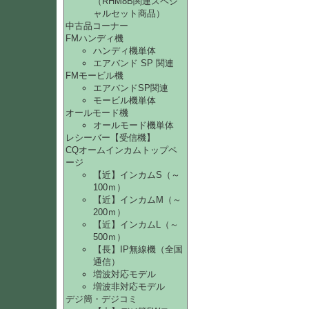
（RHM8B関連スペシ
ャルセット商品）
中古品コーナー
FMハンディ機
ハンディ機単体
エアバンド SP 関連
FMモービル機
エアバンドSP関連
モービル機単体
オールモード機
オールモード機単体
レシーバー【受信機】
CQオームインカムトップペ
ージ
【近】インカムS（～
100ｍ）
【近】インカムM（～
200ｍ）
【近】インカムL（～
500ｍ）
【長】IP無線機（全国
通信）
増波対応モデル
増波非対応モデル
デジ簡・デジコミ