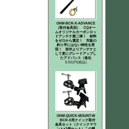
OHM-BCR-X-ADVANCE
（取付金具別） CQオー
ムオリジナルカーボンロッ
ドアンテナ第二弾！ 材料
をゼロから選定！ 市販の
釣り竿にはない特性を実
現！ 前作よりアンテナと
して更にグレードアップし
たアドバンス（進化
8,502円
(税込)
OHM-QUICK-MOUNT-W
BCR-X用クイック取付
金具セット（クイックマウ
ント×2個セット）この簡