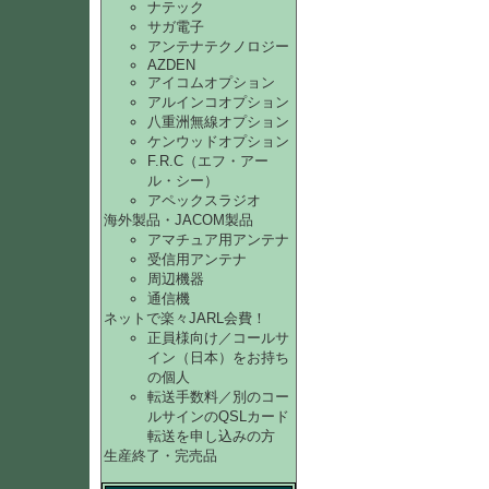
ナテック
サガ電子
アンテナテクノロジー
AZDEN
アイコムオプション
アルインコオプション
八重洲無線オプション
ケンウッドオプション
F.R.C（エフ・アー
ル・シー）
アペックスラジオ
海外製品・JACOM製品
アマチュア用アンテナ
受信用アンテナ
周辺機器
通信機
ネットで楽々JARL会費！
正員様向け／コールサ
イン（日本）をお持ち
の個人
転送手数料／別のコー
ルサインのQSLカード
転送を申し込みの方
生産終了・完売品