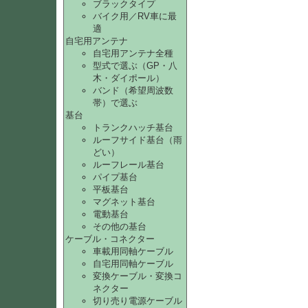
ブラックタイプ
バイク用／RV車に最
適
自宅用アンテナ
自宅用アンテナ全種
型式で選ぶ（GP・八
木・ダイポール）
バンド（希望周波数
帯）で選ぶ
基台
トランクハッチ基台
ルーフサイド基台（雨
どい）
ルーフレール基台
パイプ基台
平板基台
マグネット基台
電動基台
その他の基台
ケーブル・コネクター
車載用同軸ケーブル
自宅用同軸ケーブル
変換ケーブル・変換コ
ネクター
切り売り電源ケーブル