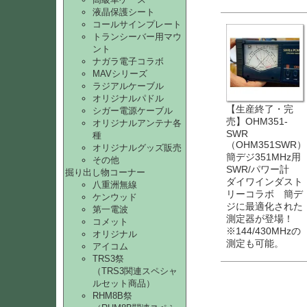
液晶保護シート
コールサインプレート
トランシーバー用マウ
ント
ナガラ電子コラボ
MAVシリーズ
ラジアルケーブル
オリジナルパドル
【生産終了・完
シガー電源ケーブル
売】OHM351-
オリジナルアンテナ各
SWR
種
（OHM351SWR）
オリジナルグッズ販売
簡デジ351MHz用
その他
SWR/パワー計
掘り出し物コーナー
ダイワインダスト
八重洲無線
リーコラボ 簡デ
ケンウッド
ジに最適化された
第一電波
測定器が登場！
コメット
※144/430MHzの
オリジナル
測定も可能。
アイコム
TRS3祭
（TRS3関連スペシャ
ルセット商品）
RHM8B祭