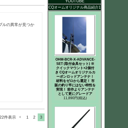
YOUTUBE
CQオームオリジナル商品紹介1
ブルの異常が見つか
OHM-BCR-X-ADVANCE-
SET (取付金具セット) ※
クイックマウント×2個付
き CQオームオリジナルカ
ーボンロッドアンテナ！
材料をゼロから選定！ 市
販の釣り竿にはない特性を
実現！ 前作よりアンテナ
として更にグレードア
11,890円
(税込)
22
件表示
1
2
3