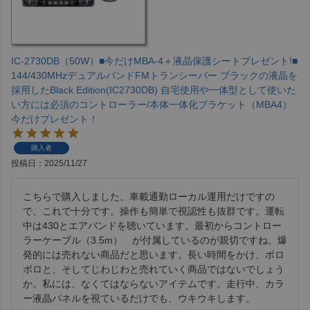
IC-2730DB（50W）■今だけMBA-4＋液晶保護シートプレゼント!■
144/430MHzデュアルバンドFMトランシーバー ブラックの液晶を
採用したBlack Edition(IC2730DB) 自宅使用や一体型として使いた
い方には必須のコントローラー/本体一体化ブラケット（MBA4）
今だけプレゼント！
購入者
投稿日
2025/11/27
こちらで購入しました。車載通勤ローカル運用だけですの
で、これで十分です。操作も簡単で視認性も抜群です。運転
中は430とエアバンドを聴いています。最初からコントロー
ラーケーブル（3.5m）　が付属しているのが親切ですね。爆
発的には売れない商品だと思います。長い時間をかけ、ポロ
ポロと、そしてじわじわと売れていく商品ではないでしょう
か。私には、なくてはならないアイテムです。走行中、カラ
ー液晶パネルを視ているだけでも、ウキウキします。