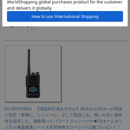
も、車にこようなマグネット基台でANTを立てる走行するな
ら、安全面からして、ANTの長さは50～60㎝、重さは100g
ぐらいまでが理想ではないでしょうか。因みに、ナテック
430専用18㎝ANTは、近隣ローカルQSO＆レピーター使用で
遊んでいます。
DJ-DPS70EKA 【増波対応済みモデル】35chから97chへの増波
に対応！業務に、レジャーに、そして防災にも。使いやすい操作
性を追求した、連絡用ハイパワートランシーバー■CQオームオリ
ジナル液晶保護シート＆光沢特殊カラーシール1枚プレゼント！