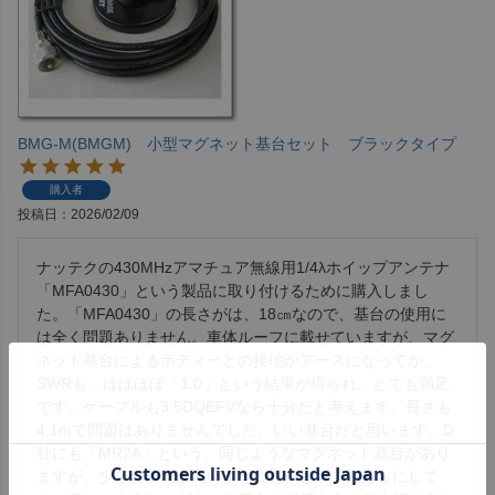
BMG-M(BMGM) 小型マグネット基台セット ブラックタイプ
購入者
投稿日
2026/02/09
ナッテクの430MHzアマチュア無線用1/4λホイップアンテナ
「MFA0430」という製品に取り付けるために購入しまし
た。「MFA0430」の長さがは、18㎝なので、基台の使用に
は全く問題ありません。車体ルーフに載せていますが、マグ
ネット基台によるボディーとの接地がアースになってか、
SWRも、ほぼほぼ「1.0」という結果が得られ、とても満足
です。ケーブルも3.5DQEFVなら十分だと考えます。長さも
4.1mで問題はありませんでした。いい基台だと思います。D
社にも「MR2A」という、同じようなマグネット基台があり
ますが、少しお値段が高いように思います。どちらにして