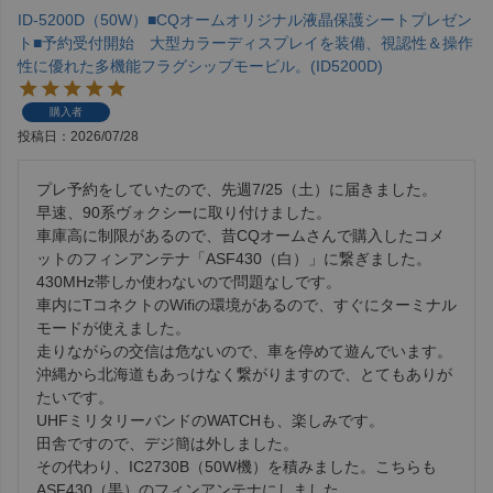
ID-5200D（50W）■CQオームオリジナル液晶保護シートプレゼン
ト■予約受付開始 大型カラーディスプレイを装備、視認性＆操作
性に優れた多機能フラグシップモービル。(ID5200D)
購入者
投稿日
2026/07/28
プレ予約をしていたので、先週7/25（土）に届きました。

早速、90系ヴォクシーに取り付けました。

車庫高に制限があるので、昔CQオームさんで購入したコメ
ットのフィンアンテナ「ASF430（白）」に繋ぎました。
430MHz帯しか使わないので問題なしです。

車内にTコネクトのWifiの環境があるので、すぐにターミナル
モードが使えました。

走りながらの交信は危ないので、車を停めて遊んでいます。

沖縄から北海道もあっけなく繋がりますので、とてもありが
たいです。

UHFミリタリーバンドのWATCHも、楽しみです。

田舎ですので、デジ簡は外しました。

その代わり、IC2730B（50W機）を積みました。こちらも
ASF430（黒）のフィンアンテナにしました。
