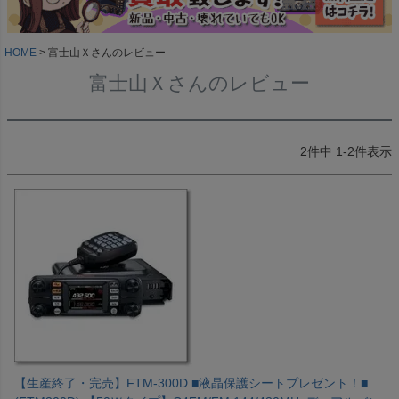
HOME
富士山Ｘさんのレビュー
富士山Ｘさんのレビュー
2
件中
1
-
2
件表示
【生産終了・完売】FTM-300D ■液晶保護シートプレゼント！■