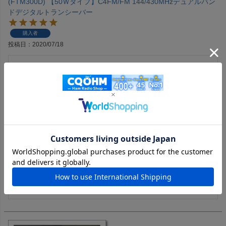
(FTM300D) 【50Ｗタイプ】C4FM/FM 144/430MHzデュアルバン
ドデジタルトランシーバー
購入者
投稿日
2020/07/18
C4FM、ﾜｲﾔｰｽﾞが出来る無線機として購入。予約待ちでやっ
と届き早速、車に取付けしましたが、あちこち初期不良を発
見！メインでＣＱを出すとサブでスケルチが開く！これはお
かしいと思い何日か過ごしていたら八重洲のメールが届き、
アップグレードをして下さいと来たのでもう一度車から取外
してパソコンに繋ぎ八重洲のマニュアルにそって無線機の修
正をしましたが八重洲によくあるマニュアル自体が間違えて
いてなかなか上手くアップグレードが進みませんでした。何
とかその説明の間違いを見つけながら終わりました。そのあ
と無線機は正常になりましたが初期不良は嫌ですね。しっか
りして欲しいものです。無線機自体はＦＴ４００を小型にし
た感じで使いやすくてお勧めです。